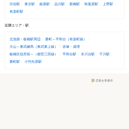
渋谷駅
東京駅
銀座駅
品川駅
新橋駅
秋葉原駅
上野駅
有楽町駅
近隣エリア・駅
北池袋・板橋駅周辺
要町～平和台（有楽町線）
大山～東武練馬（東武東上線）
赤塚・成増
板橋区役所前～（都営三田線）
平和台駅
氷川台駅
千川駅
要町駅
小竹向原駅
広告を非表示