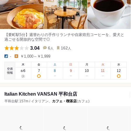
【要町駅5分】週替わりの手作りランチや自家焙煎コーヒーを、愛犬と
過ごせる開放的な空間で◎
3.04
6
162
人
人
-
￥1,000～￥1,999
木
金
土
日
月
火
水
空席
6
7
8
9
10
11
12
8
/
情報
Italian Kitchen VANSAN 平和台店
平和台駅 157m / イタリアン、
カフェ・喫茶店
(カフェ)