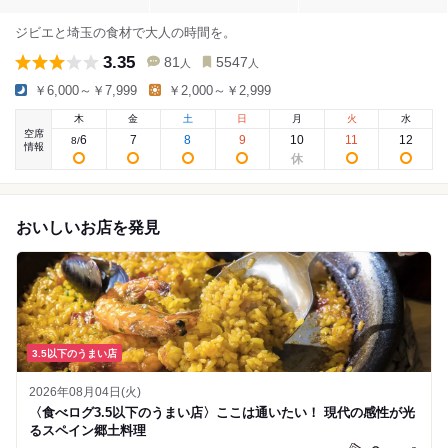
ジビエと埼玉の食材で大人の時間を。
3.35
81
5547
人
人
￥6,000～￥7,999
￥2,000～￥2,999
木
金
土
日
月
火
水
空席
6
7
8
9
10
11
12
8
/
情報
おいしいお店を発見
3.5以下のうまい店
2026年08月04日(火)
〈食べログ3.5以下のうまい店〉ここは通いたい！ 現代の感性が光
るスペイン郷土料理