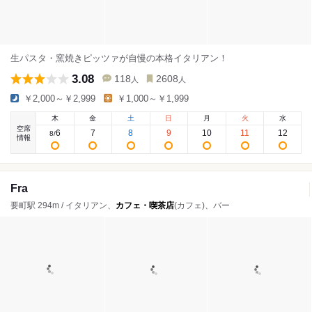
生パスタ・窯焼きピッツァが自慢の本格イタリアン！
3.08
118
2608
人
人
￥2,000～￥2,999
￥1,000～￥1,999
木
金
土
日
月
火
水
空席
6
7
8
9
10
11
12
8
/
情報
Fra
要町駅 294m / イタリアン、
カフェ・喫茶店
(カフェ)、バー