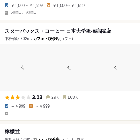
￥1,000～￥1,999
￥1,000～￥1,999
月曜日、火曜日
スターバックス・コーヒー 日本大学板橋病院店
中板橋駅 802m /
カフェ・喫茶店
(カフェ)
3.03
29
163
人
人
～￥999
～￥999
-
檸檬堂
平和台駅 473m /
カフェ・喫茶店
(カフェ)、食堂