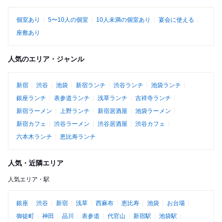
個室あり
5〜10人の個室
10人未満の個室あり
宴会に使える
座敷あり
人気のエリア・ジャンル
新宿
渋谷
池袋
新宿ランチ
渋谷ランチ
池袋ランチ
銀座ランチ
表参道ランチ
浅草ランチ
吉祥寺ランチ
新宿ラーメン
上野ランチ
新宿居酒屋
池袋ラーメン
新宿カフェ
渋谷ラーメン
渋谷居酒屋
渋谷カフェ
六本木ランチ
恵比寿ランチ
人気・近隣エリア
人気エリア・駅
銀座
渋谷
新宿
浅草
西麻布
恵比寿
池袋
お台場
御徒町
神田
品川
表参道
代官山
新宿駅
池袋駅