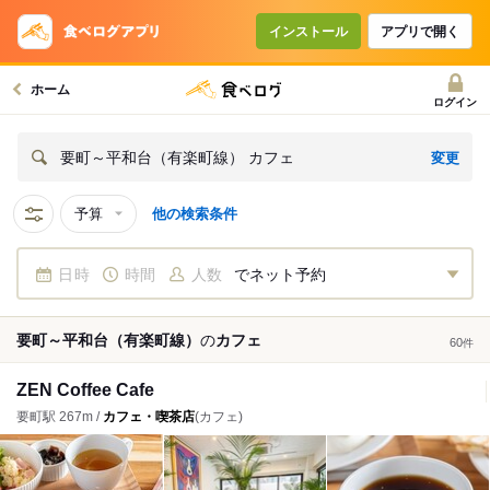
インストール
アプリで開く
ホーム
ログイン
変更
要町～平和台（有楽町線） カフェ
予算
他の検索条件
日時
時間
人数
でネット予約
要町～平和台（有楽町線）
の
カフェ
60
件
ZEN Coffee Cafe
要町駅 267m /
カフェ・喫茶店
(カフェ)