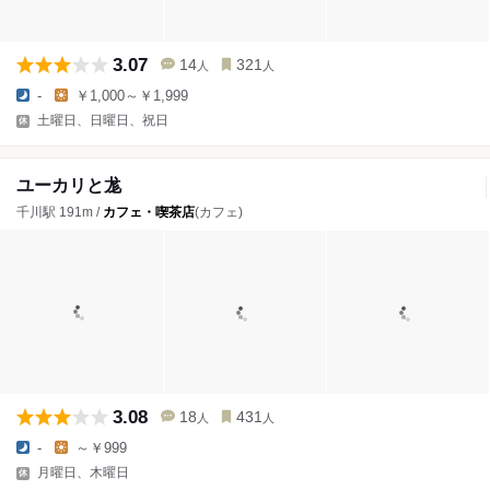
3.07
14
321
人
人
-
￥1,000～￥1,999
土曜日、日曜日、祝日
ユーカリと尨
千川駅 191m /
カフェ・喫茶店
(カフェ)
3.08
18
431
人
人
-
～￥999
月曜日、木曜日