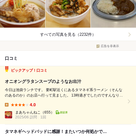
すべての写真を見る（2232件）
広告を非表示
口コミ
ピックアップ！口コミ
オニオングラタンスープのようなお出汁
今日は池袋ランチです。 要町駅近くにあるタマネギ系ラーメン（そんな
のあるのか）のお店へ行って見ました。 13時過ぎでしたのですんなり入
店。 温玉つけそば1150円の食券を買いました。 少し経って着丼。 麺の
4.0
上に半熟の温玉、トマトピューレがのった薄切りのバゲット、紫玉ねぎの
Lunch:
みじん切り、そ...
まあちゃんねこ
（655）
2025/06 訪問
1回
タマネギヘッドバッドに感謝！またいつか何処かで…