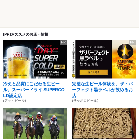
[PR]おススメのお店・情報
PR
PR
冷えと品質にこだわる生ビー
完璧な生ビール体験を。ザ・パ
ル。スーパードライ SUPERCO
ーフェクト黒ラベルが飲めるお
LD認定店
店
(アサヒビール)
(サッポロビール)