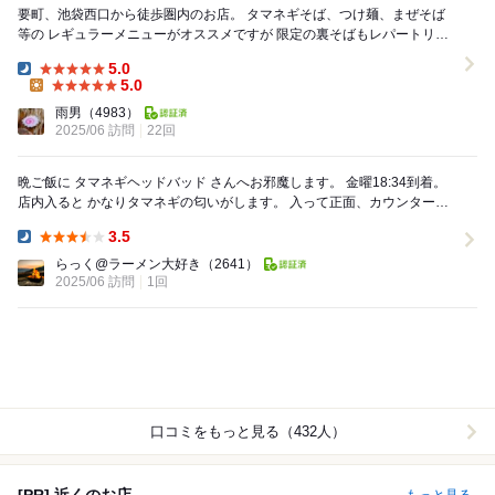
要町、池袋西口から徒歩圏内のお店。 タマネギそば、つけ麺、まぜそば
等の レギュラーメニューがオススメですが 限定の裏そばもレパートリー
が色々で 平日も土日も楽しめる大好きな...
5.0
Dinner:
5.0
Lunch:
雨男
（4983）
2025/06 訪問
22回
晩ご飯に タマネギヘッドバッド さんへお邪魔します。 金曜18:34到着。
店内入ると かなりタマネギの匂いがします。 入って正面、カウンターの
角の券売機で タマネギヘッドバッド...
3.5
Dinner:
らっく@ラーメン大好き
（2641）
2025/06 訪問
1回
口コミをもっと見る（432人）
[PR] 近くのお店