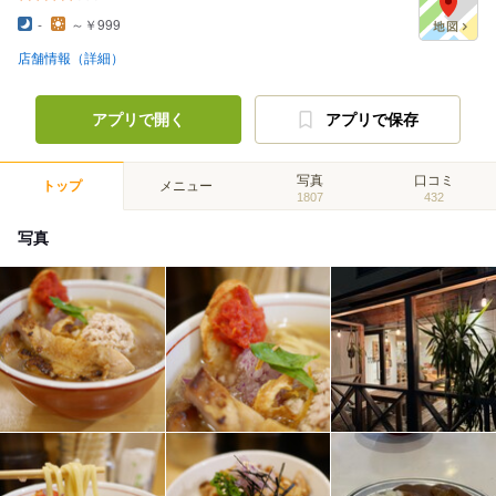
-
～￥999
店舗情報（詳細）
アプリで開く
アプリで保存
写真
口コミ
トップ
メニュー
1807
432
写真