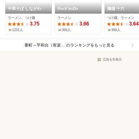
中華そば しながわ
Rock’anDo
麺舗 十六
ラーメン、つけ麺
ラーメン
つけ麺、ラーメン
3.75
3.66
3.64
1231人
369人
389人
要町～平和台（有楽町線）×ラーメン
のランキングをもっと見る
広告を非表示