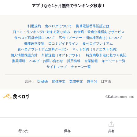
アプリなら1ヶ月無料でランキング検索！
利用規約
食べログについて
携帯電話番号認証とは
口コミ・ランキングに対する取り組み
飲食店・飲食企業様向けサービス
食べログ店舗会員について
広告（メーカー・団体様等向け）について
機能改善要望
口コミガイドライン
食べログプレミアム
食べログプレミアム無料クーポン
ネット予約（リクエスト予約）
個人情報保護方針
外部送信（オプトアウト）
特定商取引法に基づく表記
推奨環境
ヘルプ・お問い合わせ
採用情報
企業情報
キーワード一覧
サイトマップ
チェーン一覧
言語：
English
简体中文
繁體中文
한국어
日本語
©Kakaku.com, Inc.
行った
保存
共有