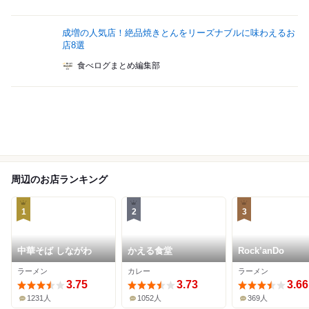
成増の人気店！絶品焼きとんをリーズナブルに味わえるお
店8選
食べログまとめ編集部
周辺のお店ランキング
1
2
3
中華そば しながわ
かえる食堂
Rock’anDo
ラーメン
カレー
ラーメン
3.75
3.73
3.66
1231人
1052人
369人