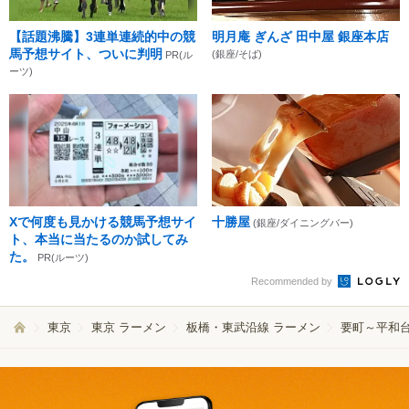
【話題沸騰】3連単連続的中の競
明月庵 ぎんざ 田中屋 銀座本店
馬予想サイト、ついに判明
(銀座/そば)
PR(ル
ーツ)
Xで何度も見かける競馬予想サイ
十勝屋
(銀座/ダイニングバー)
ト、本当に当たるのか試してみ
た。
PR(ルーツ)
Recommended by
東京
東京 ラーメン
板橋・東武沿線 ラーメン
要町～平和台