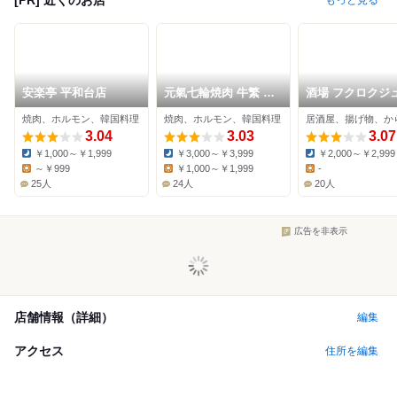
もっと見る
安楽亭 平和台店
元氣七輪焼肉 牛繁 要
酒場 フクロクジ
町店
焼肉、ホルモン、韓国料理
焼肉、ホルモン、韓国料理
居酒屋、揚げ物、か
3.04
3.03
3.07
￥1,000～￥1,999
￥3,000～￥3,999
￥2,000～￥2,999
Dinner:
Dinner:
Dinner:
～￥999
￥1,000～￥1,999
-
Lunch:
Lunch:
Lunch:
25人
24人
20人
広告を非表示
店舗情報（詳細）
編集
アクセス
住所を編集