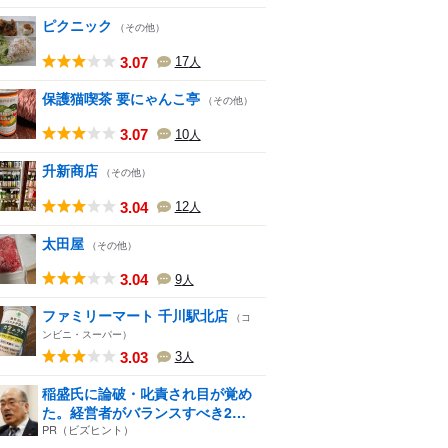
ピクニック
（その他）
3.07
17
人
保護猫喫茶 要にゃんこ亭
（その他）
3.07
10
人
升新商店
（その他）
3.04
12
人
太田屋
（その他）
3.04
9
人
ファミリーマート 千川駅北店
（コ
ンビニ・スーパー）
3.03
3
人
稲盛氏に論破・叱責され目が覚め
た。経営者がバランスすべき2
つ...
PR（ビズヒント）