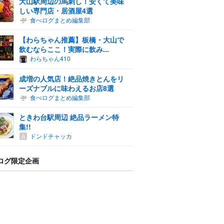
大山駅周辺の馬刺し！安くて美味
しい専門店・居酒屋4選
食べログまとめ編集部
【わらちゃん推薦】板橋・大山で
飲むならここ！実際に飲み...
わらちゃん410
成増の人気店！絶品焼きとんをリ
ーズナブルに味わえるお店8選
食べログまとめ編集部
ときわ台駅周辺 絶品ラーメン特
集!!
ドンドチャッカ
ログ限定企画