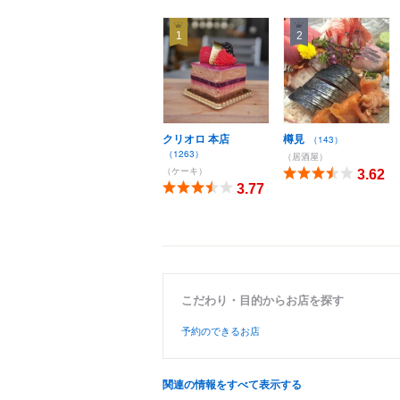
1
2
クリオロ 本店
樽見
（143）
（1263）
（居酒屋）
（ケーキ）
3.62
3.77
こだわり・目的からお店を探す
予約のできるお店
関連の情報をすべて表示する