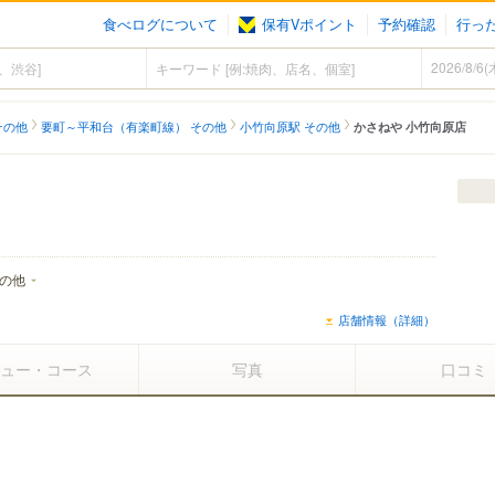
食べログについて
保有Vポイント
予約確認
行っ
その他
要町～平和台（有楽町線） その他
小竹向原駅 その他
かさねや 小竹向原店
の他
店舗情報（詳細）
ュー・コース
写真
口コミ