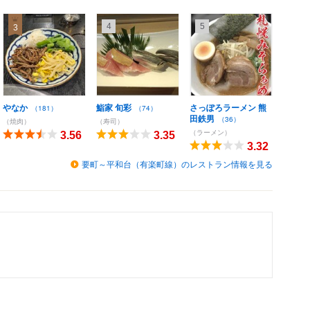
4
5
3
やなか
鮨家 旬彩
さっぽろラーメン 熊
（181）
（74）
田鉄男
（36）
（焼肉）
（寿司）
（ラーメン）
3.56
3.35
3.32
要町～平和台（有楽町線）のレストラン情報を見る