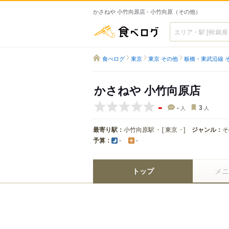
かさねや 小竹向原店 - 小竹向原（その他）
食べログ
食べログ
東京
東京 その他
板橋・東武沿線 
かさねや 小竹向原店
-
-
人
3
人
最寄り駅：
小竹向原駅
[
東京
]
ジャンル：
そ
予算：
-
-
トップ
メニ