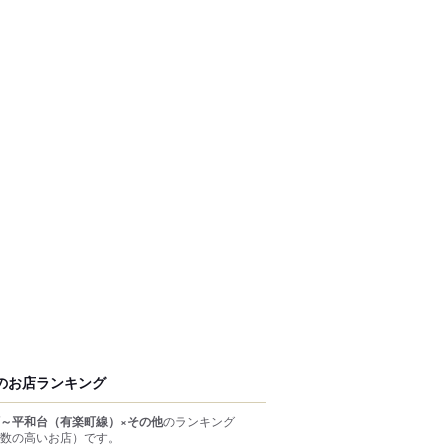
のお店ランキング
～平和台（有楽町線）×その他
のランキング
数の高いお店）
です。