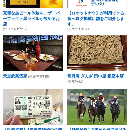
完璧な生ビール体験を。ザ・パ
【ロケットナウ】が利用できる
ーフェクト黒ラベルが飲めるお
食べログ掲載店舗をご紹介しま
店
す。
(サッポロビール)
(ロケットナウ)
天空飲茶酒家
明月庵 ぎんざ 田中屋 銀座本店
(銀座/中華料理)
(銀座/そば)
【話題沸騰】3連単連続的中の競
【SNS騒然】3連単を当て続ける