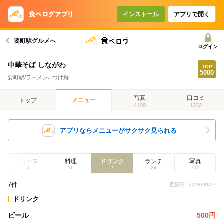
インストール
アプリで開く
要町駅グルメへ
ログイン
中華そば しながわ
要町駅/ラーメン､ つけ麺
写真
口コミ
トップ
メニュー
4409
1232
アプリならメニューがサクサク見られる
コース
料理
ドリンク
ランチ
写真
0
16
7
24
710
7件
更新日 : 2018/03/27
ドリンク
ビール
500
円