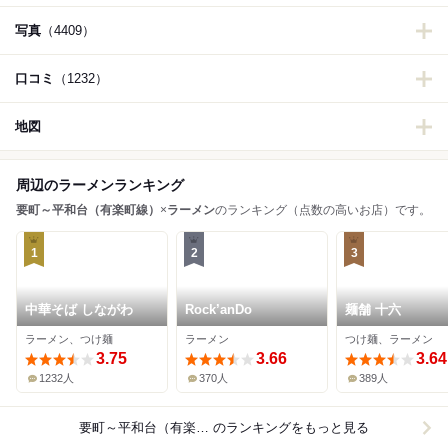
写真
（4409）
口コミ
（1232）
地図
周辺のラーメンランキング
要町～平和台（有楽町線）
×
ラーメン
のランキング（点数の高いお店）です。
1
2
3
中華そば しながわ
Rock’anDo
麺舗 十六
ラーメン、つけ麺
ラーメン
つけ麺、ラーメン
3.75
3.66
3.64
1232人
370人
389人
要町～平和台（有楽町線）×ラーメン
のランキングをもっと見る