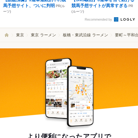
馬予想サイト、ついに判明
競馬予想サイトが異常すぎる
PR(ル
PR
ーツ)
(ルーツ)
Recommended by
東京
東京 ラーメン
板橋・東武沿線 ラーメン
要町～平和台
より便利になったアプリで