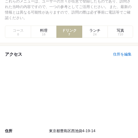
これらのメニューは、
ユーザーの方々が任意で登録
したものであり、
訪問さ
れた当時
の内容ですので、一つの参考としてご活用ください。 また、最新の
情報とは異なる可能性がありますので、訪問の際は必ず事前に電話等でご確
認ください。
コース
料理
ドリンク
ランチ
写真
0
16
7
24
710
アクセス
住所を編集
住所
東京都豊島区西池袋4-19-14