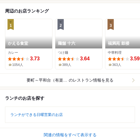
周辺のお店ランキング
1
2
3
かえる食堂
麺舗 十六
福満苑 鼓楼
カレー
つけ麺
中華料理
3.73
3.64
3.59
1054人
389人
363人
要町～平和台（有楽町線）
のレストラン情報を見る
ランチのお店を探す
ランチができる日曜営業のお店
関連の情報をすべて表示する