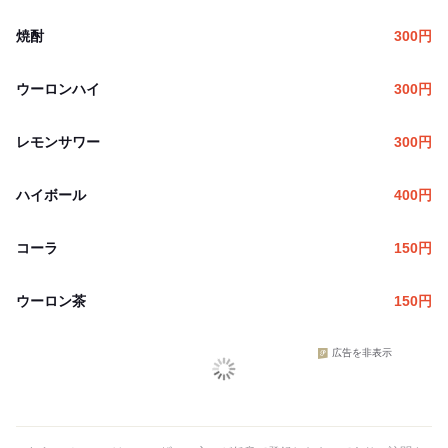
焼酎
300
円
ウーロンハイ
300
円
レモンサワー
300
円
ハイボール
400
円
コーラ
150
円
ウーロン茶
150
円
広告を非表示