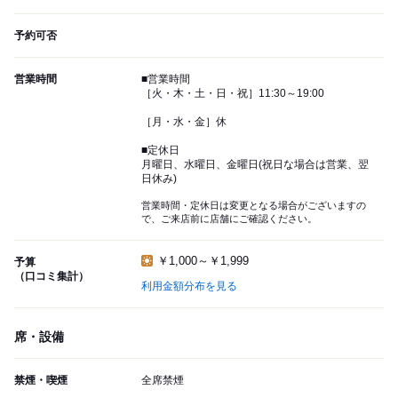
予約可否
営業時間
■営業時間
［火・木・土・日・祝］11:30～19:00
［月・水・金］休
■定休日
月曜日、水曜日、金曜日(祝日な場合は営業、翌
日休み)
営業時間・定休日は変更となる場合がございますの
で、ご来店前に店舗にご確認ください。
￥1,000～￥1,999
予算
（口コミ集計）
利用金額分布を見る
席・設備
禁煙・喫煙
全席禁煙