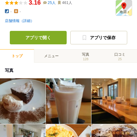
3.16
25
人
461
人
-
-
店舗情報（詳細）
アプリで開く
アプリで保存
写真
口コミ
トップ
メニュー
128
25
写真