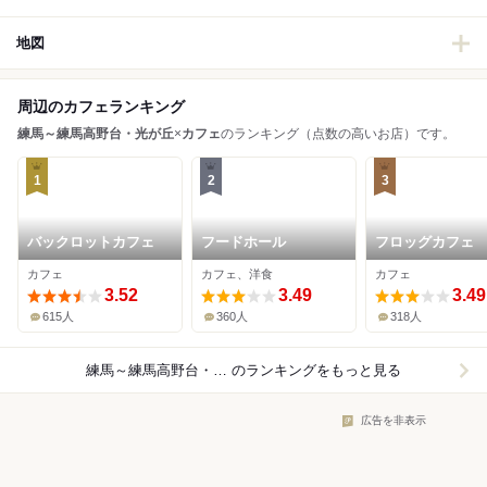
地図
周辺のカフェランキング
練馬～練馬高野台・光が丘
×
カフェ
のランキング（点数の高いお店）です。
1
2
3
バックロットカフェ
フードホール
フロッグカフェ
カフェ
カフェ、洋食
カフェ
3.52
3.49
3.49
615人
360人
318人
練馬～練馬高野台・光が丘×カフェ
のランキングをもっと見る
広告を非表示