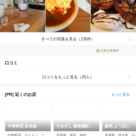
すべての写真を見る（135件）
広告を非表示
口コミ
口コミをもっと見る（25人）
[PR] 近くのお店
もっと見る
中華料理 多来福
や台ずし 豊島園駅前
練馬 よつぼし
町
中華料理、ラーメン、つけ麺
居酒屋、寿司、海鮮
居酒屋、焼き鳥、か