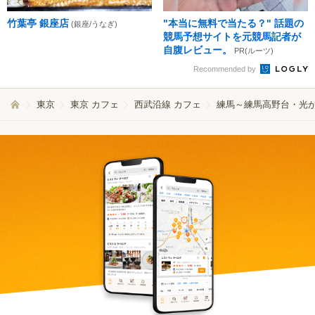
竹葉亭 銀座店
"本当に無料で当たる？" 話題の
(銀座/うなぎ)
競馬予想サイトを元競馬記者が
自腹レビュー。
PR(ルーツ)
Recommended by
東京
東京 カフェ
西武沿線 カフェ
練馬～練馬高野台・光が