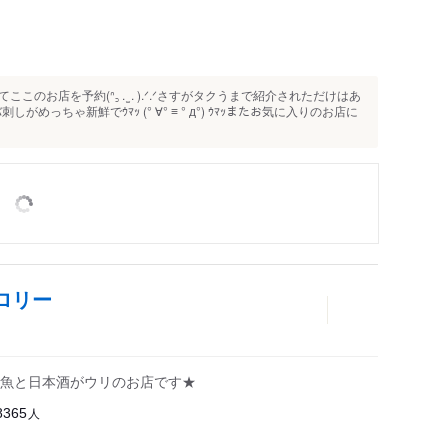
お店を予約(ᐢ꜆ . ̫ . ).ᐟ.ᐟさすがタクうまで紹介されただけはあ
しがめっちゃ新鮮でｳﾏｯ (° ∀° ≡ ° д°) ｳﾏｯまたお気に入りのお店に
ロリー
魚と日本酒がウリのお店です★
人
8365