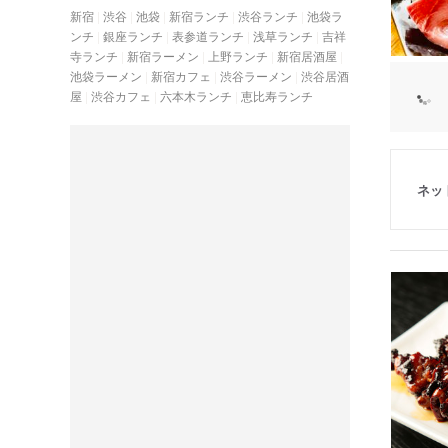
新宿
渋谷
池袋
新宿ランチ
渋谷ランチ
池袋ラ
ンチ
銀座ランチ
表参道ランチ
浅草ランチ
吉祥
寺ランチ
新宿ラーメン
上野ランチ
新宿居酒屋
池袋ラーメン
新宿カフェ
渋谷ラーメン
渋谷居酒
屋
渋谷カフェ
六本木ランチ
恵比寿ランチ
ネッ