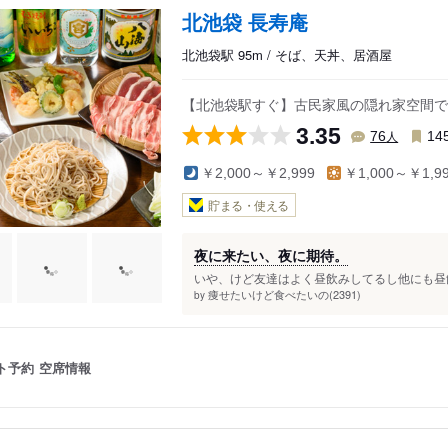
北池袋 長寿庵
北池袋駅 95m / そば、天丼、居酒屋
丁目駅
駅
【北池袋駅すぐ】古民家風の隠れ家空間で
3.35
人
76
14
￥2,000～￥2,999
￥1,000～￥1,9
貯まる・使える
夜に来たい、夜に期待。
いや、けど友達はよく昼飲みしてるし他にも昼飲
痩せたいけど食べたいの(2391)
by
ト予約
空席情報