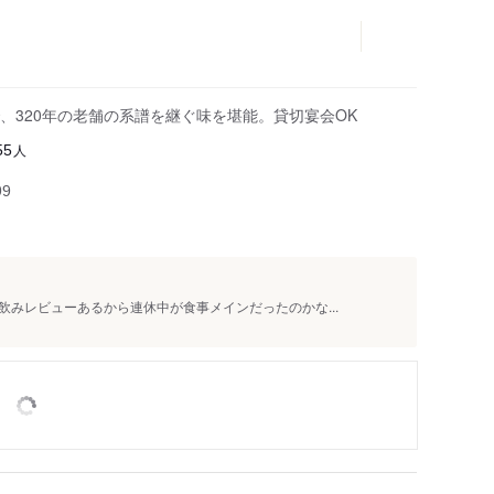
、320年の老舗の系譜を継ぐ味を堪能。貸切宴会OK
人
55
99
みレビューあるから連休中が食事メインだったのかな...