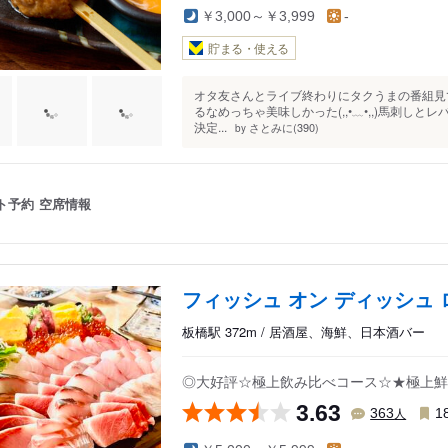
￥3,000～￥3,999
-
貯まる・使える
オタ友さんとライブ終わりにタクうまの番組見てここの
るなめっちゃ美味しかった(,,•﹏•,,)馬刺しとレバ刺
決定...
さとみに(390)
by
ト予約
空席情報
フィッシュ オン ディッシュ 
板橋駅 372m / 居酒屋、海鮮、日本酒バー
◎大好評☆極上飲み比べコース☆★極上鮮
3.63
人
363
1