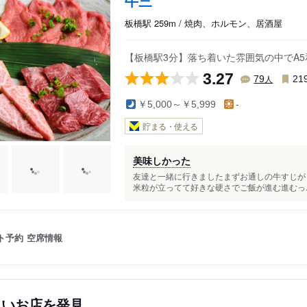
牛三
板橋駅 259m / 焼肉、ホルモン、居酒屋
【板橋駅3分】落ち着いた雰囲気の中でA
3.27
人
79
21
￥5,000～￥5,999
-
貯まる・使える
美味しかった
友達と一緒に行きましたまずお通しの牛すじが
米粒が立ってて好きな硬さでご飯が進む進むっ..
ト予約
空席情報
しいお店を発見