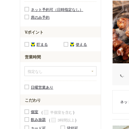
ネット予約可（日時指定なし）
席のみ予約
Vポイント
貯まる
使える
営業時間
日曜営業あり
こだわり
ネッ
個室
半個室を含む
飲み放題
3時間以上
カード可
貸切可