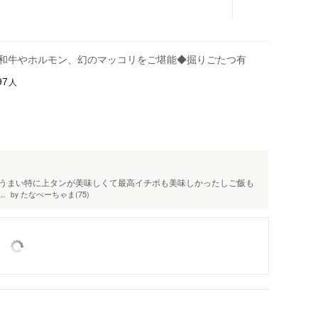
5和牛やホルモン、幻のマッコリをご堪能◆掘りごたつ有
人
97
うまい特に上タンが美味しくて最高イチボも美味しかったしご飯も
.
たなぺーちゃま(75)
by