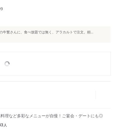
99
牛繁さんに、食べ放題では無く、アラカルトで注文。頼...
縄料理など多彩なメニューが自慢！ご宴会・デートにも◎
人
83