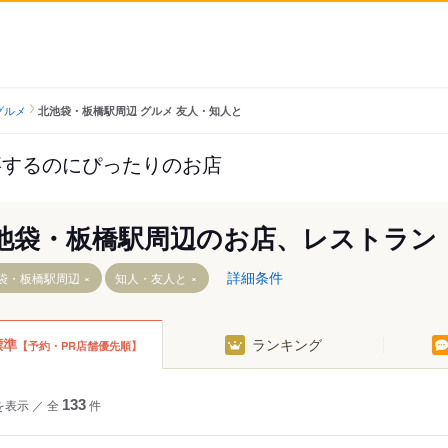
グルメ
北池袋・板橋駅周辺 グルメ 友人・知人と
事するのにぴったりのお店
池袋・板橋駅周辺のお店、レストラン
詳細条件
袋・板橋駅周辺
知人・友人と
標準
ランキング
【予約・PR店舗優先順】
を表示
／
全
133
件