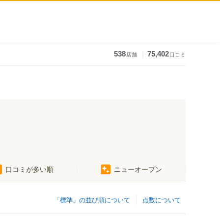
｜
538
75,402
店舗
口コミ
口コミが多い順
ニューオープン
「標準」の並び順について
点数について