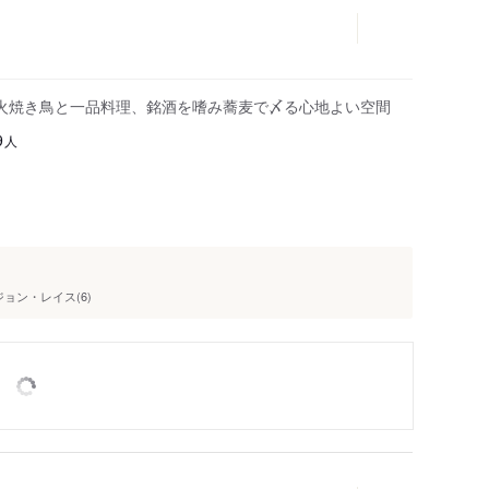
火焼き鳥と一品料理、銘酒を嗜み蕎麦で〆る心地よい空間
人
9
ジョン・レイス(6)