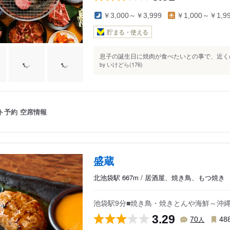
￥3,000～￥3,999
￥1,000～￥1,9
貯まる・使える
息子の誕生日に焼肉が食べたいとの事で、近くの
いけどら(176)
by
ト予約
空席情報
盛蔵
北池袋駅 667m / 居酒屋、焼き鳥、もつ焼き
池袋駅9分■焼き鳥・焼きとんや海鮮～沖
3.29
人
70
48