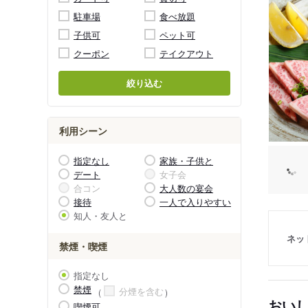
駐車場
食べ放題
子供可
ペット可
クーポン
テイクアウト
絞り込む
利用シーン
指定なし
家族・子供と
デート
女子会
合コン
大人数の宴会
接待
一人で入りやすい
知人・友人と
ネッ
禁煙・喫煙
指定なし
禁煙
分煙を含む
おい
喫煙可