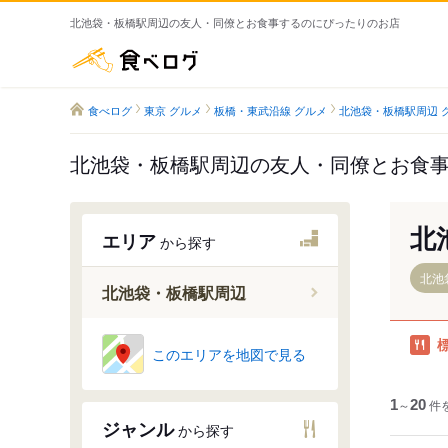
北池袋・板橋駅周辺の友人・同僚とお食事するのにぴったりのお店
食べログ
食べログ
東京 グルメ
板橋・東武沿線 グルメ
北池袋・板橋駅周辺 
北池袋・板橋駅周辺の友人・同僚とお食
北
エリア
から探す
北池
北池袋・板橋駅周辺
このエリアを地図で見る
板橋駅
西巣鴨駅
1
～
20
件
新板橋駅
ジャンル
から探す
北池袋駅