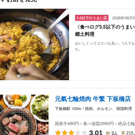
2026年08月0
3.5以下のうまい店
〈食べログ3.5以下のうま
郷土料理
おいしくってコスパも良い。1人で
た。
元氣七輪焼肉 牛繁 下板橋店
下板橋駅 103m / 焼肉、ホルモン、韓国料理
国産牛490円～食べ放題2990円～絶品七
3.01
人
9
215