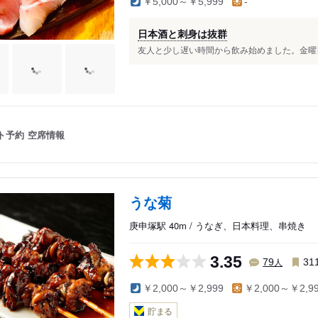
￥5,000～￥5,999
-
日本酒と刺身は抜群
友人と少し遅い時間から飲み始めました。金曜日で
ト予約
空席情報
うな菊
庚申塚駅 40m / うなぎ、日本料理、串焼き
3.35
人
79
31
￥2,000～￥2,999
￥2,000～￥2,9
貯まる