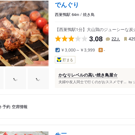
でんぐり
西巣鴨駅 64m / 焼き鳥
【西巣鴨駅1分】大山鶏のジューシーな炭
3.08
人
22
42
￥3,000～￥3,999
-
貯まる
かなりレベルの高い焼き鳥屋☆
夫婦や友人同士で行くのがおススメです...
by
ト予約
空席情報