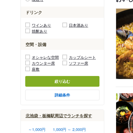
ドリンク
ワインあり
日本酒あり
焼酎あり
空間・設備
オシャレな空間
カップルシート
カウンター席
ソファー席
座敷
絞り込む
詳細条件
北池袋・板橋駅周辺でランチを探す
～1,000円
1,000円 ～ 2,000円