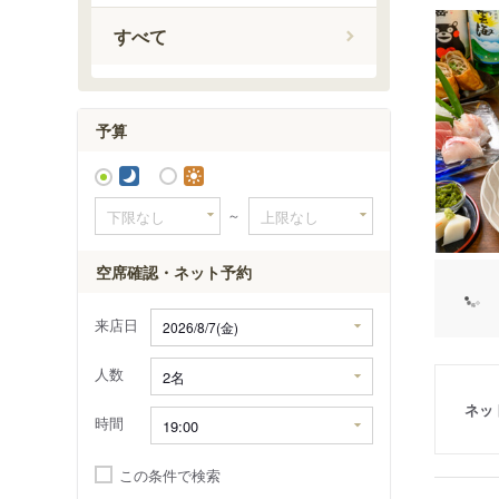
下板橋駅
すべて
西ケ原四
新庚申塚
庚申塚駅
予算
～
空席確認・ネット予約
来店日
人数
ネッ
時間
この条件で検索