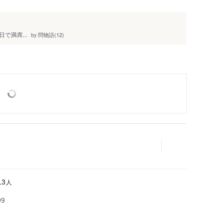
満席...
問物語(12)
by
人
13
99