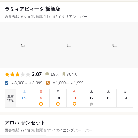
ラミィアビィータ 板橋店
西巣鴨駅 707m
(板橋駅 147m)
/ イタリアン、バー
3.07
19
704
人
人
￥3,000～￥3,999
￥1,000～￥1,999
土
日
月
火
水
木
金
空席
8
9
10
11
12
13
14
8
/
情報
アロハ サンセット
西巣鴨駅 774m
(板橋駅 97m)
/ ダイニングバー、バー