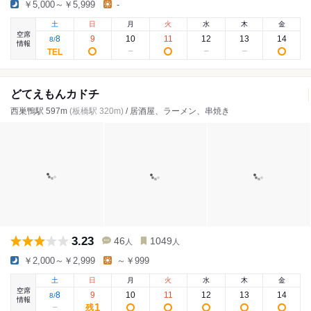
￥5,000～￥5,999
-
土
日
月
火
水
木
金
空席
8
9
10
11
12
13
14
8
/
情報
どてえもんカドチ
西巣鴨駅 597m
(板橋駅 320m)
/ 居酒屋、ラーメン、串焼き
3.23
46
1049
人
人
￥2,000～￥2,999
～￥999
土
日
月
火
水
木
金
空席
8
9
10
11
12
13
14
8
/
情報
1
残