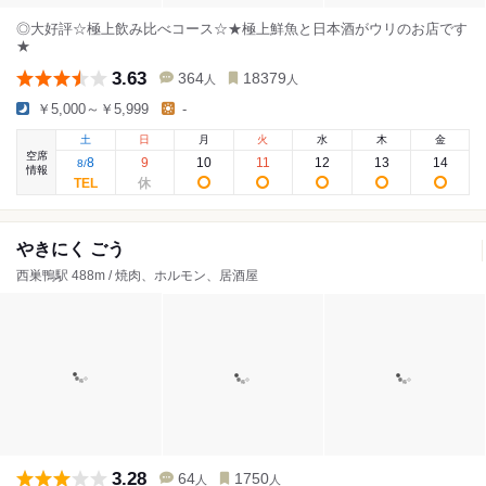
◎大好評☆極上飲み比べコース☆★極上鮮魚と日本酒がウリのお店です
★
3.63
364
18379
人
人
￥5,000～￥5,999
-
土
日
月
火
水
木
金
空席
8
9
10
11
12
13
14
8
/
情報
やきにく ごう
西巣鴨駅 488m / 焼肉、ホルモン、居酒屋
3.28
64
1750
人
人