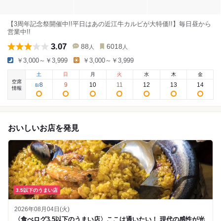
【3周年記念祭開催中!!平日はあの近江牛カルビが大特価!!】毎日昼から
営業中!!
3.07
88
6018
人
人
￥3,000～￥3,999
￥3,000～￥3,999
土
日
月
火
水
木
金
空席
8
9
10
11
12
13
14
8
/
情報
おいしいお店を発見
3.5以下のうまい店
2026年08月04日(火)
〈食べログ3.5以下のうまい店〉ここは通いたい！ 現代の感性が光