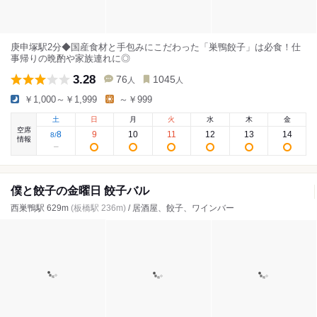
庚申塚駅2分◆国産食材と手包みにこだわった「巣鴨餃子」は必食！仕
事帰りの晩酌や家族連れに◎
3.28
76
1045
人
人
￥1,000～￥1,999
～￥999
土
日
月
火
水
木
金
空席
8
9
10
11
12
13
14
8
/
情報
僕と餃子の金曜日 餃子バル
西巣鴨駅 629m
(板橋駅 236m)
/ 居酒屋、餃子、ワインバー