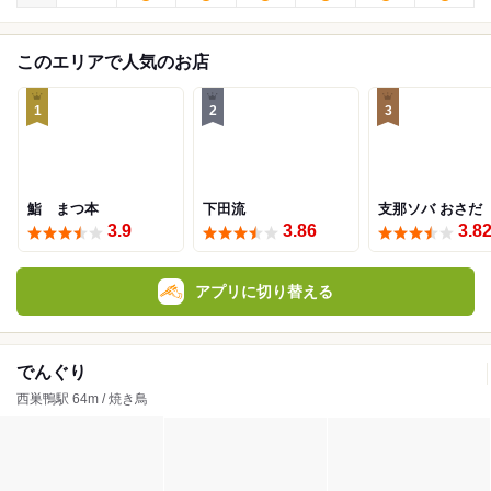
このエリアで人気のお店
1
2
3
鮨 まつ本
下田流
支那ソバ おさだ
3.9
3.86
3.8
アプリに切り替える
でんぐり
西巣鴨駅 64m / 焼き鳥