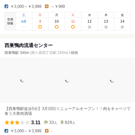
￥3,000～￥3,999
～￥999
土
日
月
火
水
木
金
空席
8
9
10
11
12
13
14
8
/
情報
西巣鴨肉流通センター
西巣鴨駅 340m
(西ケ原四丁目駅 245m)
/ 焼肉
【西巣鴨駅徒歩5分】3月10日リニューアルオープン！！肉をキャベツで
食う大衆肉酒場
3.11
33
829
人
人
￥3,000～￥3,999
-