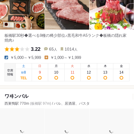
板橋駅30秒◆選べる9種の稀少部位♪黒毛和牛A5ランク◆板橋の隠れ家
焼肉♪
3.22
65
1014
人
人
￥5,000～￥5,999
￥1,000～￥1,999
土
日
月
火
水
木
金
空席
8
9
10
11
12
13
14
8
/
情報
ワヰンバル
西巣鴨駅 770m
(板橋駅 97m)
/ バル、居酒屋、パスタ