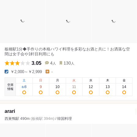
板橋駅1分◆手作りの本格ハワイ料理を多彩なお酒と共に！お洒落な空
間は女子会や1軒目利用にも
3.05
4
130
人
人
￥2,000～￥2,999
-
土
日
月
火
水
木
金
空席
8
9
10
11
12
13
14
8
/
情報
arari
西巣鴨駅 490m
(板橋駅 394m)
/ 韓国料理