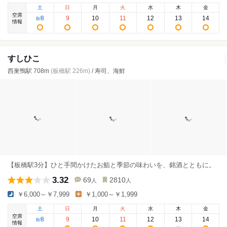
土
日
月
火
水
木
金
空席
8
9
10
11
12
13
14
8
/
情報
すしひこ
西巣鴨駅 708m
(板橋駅 226m)
/ 寿司、海鮮
【板橋駅3分】ひと手間かけたお鮨と季節の味わいを、銘酒とともに。
3.32
69
2810
人
人
￥6,000～￥7,999
￥1,000～￥1,999
土
日
月
火
水
木
金
空席
8
9
10
11
12
13
14
8
/
情報