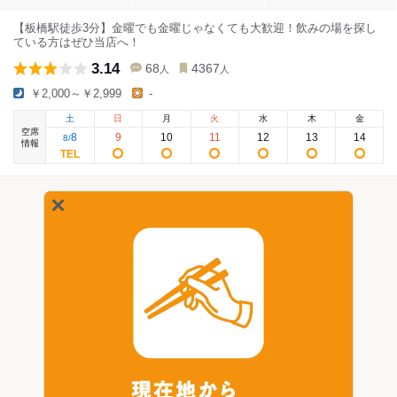
【板橋駅徒歩3分】金曜でも金曜じゃなくても大歓迎！飲みの場を探し
ている方はぜひ当店へ！
3.14
68
4367
人
人
￥2,000～￥2,999
-
土
日
月
火
水
木
金
空席
8
9
10
11
12
13
14
8
/
情報