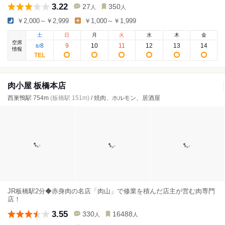
3.22
27
350
人
人
￥2,000～￥2,999
￥1,000～￥1,999
土
日
月
火
水
木
金
空席
8
9
10
11
12
13
14
8
/
情報
肉小屋 板橋本店
西巣鴨駅 754m
(板橋駅 151m)
/ 焼肉、ホルモン、居酒屋
JR板橋駅2分◆赤身肉の名店「肉山」で修業を積んだ店主が営む肉専門
店！
3.55
330
16488
人
人