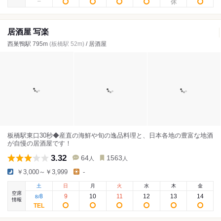
居酒屋 写楽
西巣鴨駅 795m
(板橋駅 52m)
/ 居酒屋
板橋駅東口30秒◆産直の海鮮や旬の逸品料理と、日本各地の豊富な地酒
が自慢の居酒屋です！
3.32
64
1563
人
人
￥3,000～￥3,999
-
土
日
月
火
水
木
金
空席
8
9
10
11
12
13
14
8
/
情報