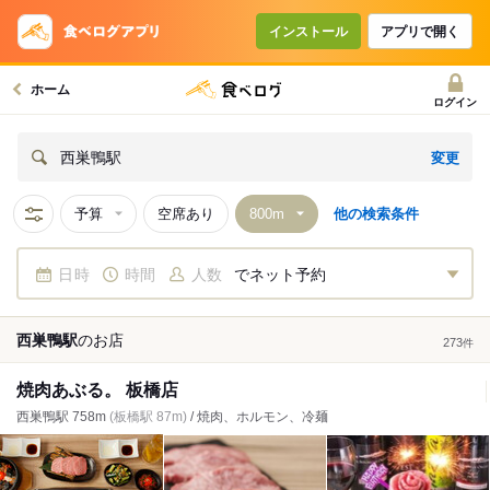
インストール
アプリで開く
ホーム
ログイン
変更
西巣鴨駅
予算
空席あり
他の検索条件
日時
時間
人数
でネット予約
西巣鴨駅
の
お店
273
件
焼肉あぶる。 板橋店
西巣鴨駅 758m
(板橋駅 87m)
/ 焼肉、ホルモン、冷麺