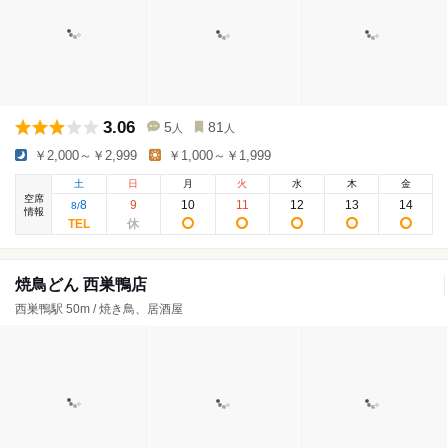
3.06
5
81
人
人
￥2,000～￥2,999
￥1,000～￥1,999
土
日
月
火
水
木
金
空席
8
9
10
11
12
13
14
8
/
情報
焼鳥どん 西巣鴨店
西巣鴨駅 50m / 焼き鳥、居酒屋