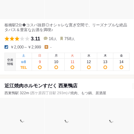
板橋駅2分◆コスパ抜群◎オシャレな寛ぎ空間で、リーズナブルな絶品
タパス＆豊富なお酒を満喫♪
3.11
16
758
人
人
￥2,000～￥2,999
-
土
日
月
火
水
木
金
空席
8
9
10
11
12
13
14
8
/
情報
近江焼肉ホルモンすだく 西巣鴨店
西巣鴨駅 322m
(西ケ原四丁目駅 293m)
/ 焼肉、もつ鍋、居酒屋