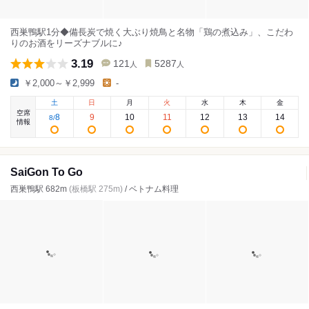
西巣鴨駅1分◆備長炭で焼く大ぶり焼鳥と名物「鶏の煮込み」、こだわ
りのお酒をリーズナブルに♪
3.19
121
5287
人
人
￥2,000～￥2,999
-
土
日
月
火
水
木
金
空席
8
9
10
11
12
13
14
8
/
情報
SaiGon To Go
西巣鴨駅 682m
(板橋駅 275m)
/ ベトナム料理