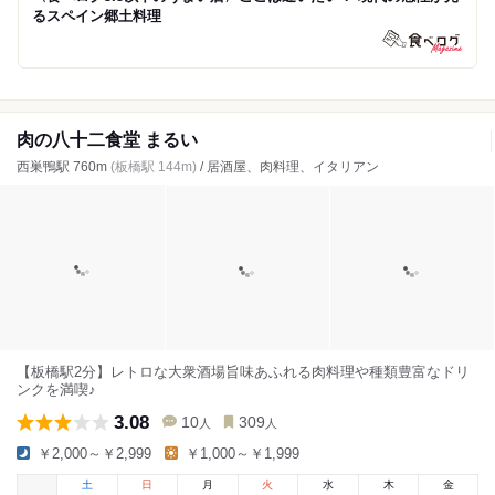
るスペイン郷土料理
肉の八十二食堂 まるい
西巣鴨駅 760m
(板橋駅 144m)
/ 居酒屋、肉料理、イタリアン
【板橋駅2分】レトロな大衆酒場旨味あふれる肉料理や種類豊富なドリ
ンクを満喫♪
3.08
10
309
人
人
￥2,000～￥2,999
￥1,000～￥1,999
土
日
月
火
水
木
金