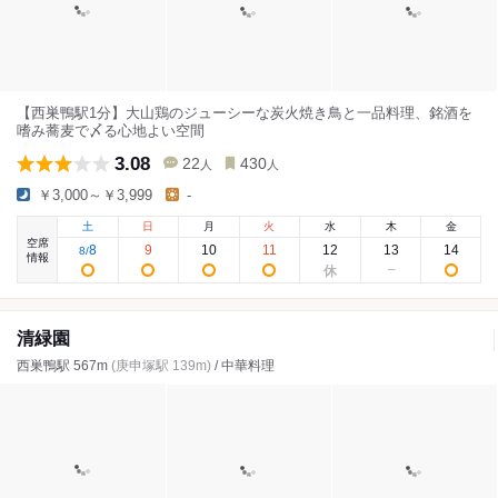
【西巣鴨駅1分】大山鶏のジューシーな炭火焼き鳥と一品料理、銘酒を
嗜み蕎麦で〆る心地よい空間
3.08
22
430
人
人
￥3,000～￥3,999
-
土
日
月
火
水
木
金
空席
8
9
10
11
12
13
14
8
/
情報
清緑園
西巣鴨駅 567m
(庚申塚駅 139m)
/ 中華料理