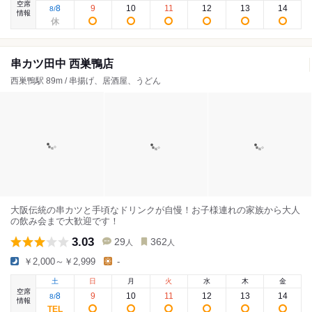
空席
8
9
10
11
12
13
14
8
/
情報
串カツ田中 西巣鴨店
西巣鴨駅 89m / 串揚げ、居酒屋、うどん
大阪伝統の串カツと手頃なドリンクが自慢！お子様連れの家族から大人
の飲み会まで大歓迎です！
3.03
29
362
人
人
￥2,000～￥2,999
-
土
日
月
火
水
木
金
空席
8
9
10
11
12
13
14
8
/
情報