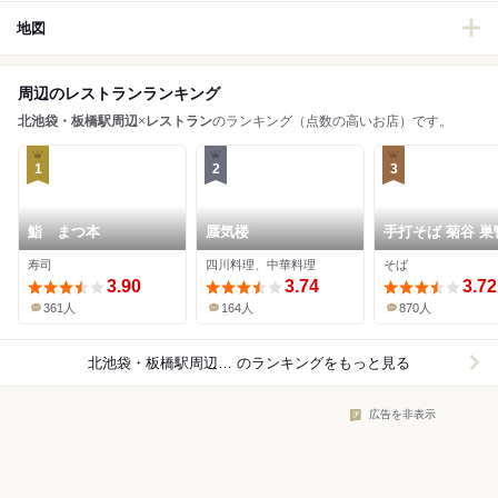
地図
周辺のレストランランキング
北池袋・板橋駅周辺
×
レストラン
のランキング（点数の高いお店）です。
1
2
3
鮨 まつ本
蜃気楼
手打そば 菊谷 巣
店
寿司
四川料理、中華料理
そば
3.90
3.74
3.72
361人
164人
870人
北池袋・板橋駅周辺×レストラン
のランキングをもっと見る
広告を非表示