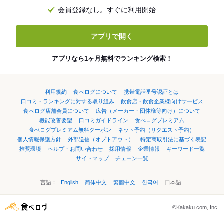
会員登録なし。すぐに利用開始
アプリで開く
アプリなら1ヶ月無料でランキング検索！
利用規約
食べログについて
携帯電話番号認証とは
口コミ・ランキングに対する取り組み
飲食店・飲食企業様向けサービス
食べログ店舗会員について
広告（メーカー・団体様等向け）について
機能改善要望
口コミガイドライン
食べログプレミアム
食べログプレミアム無料クーポン
ネット予約（リクエスト予約）
個人情報保護方針
外部送信（オプトアウト）
特定商取引法に基づく表記
推奨環境
ヘルプ・お問い合わせ
採用情報
企業情報
キーワード一覧
サイトマップ
チェーン一覧
言語：
English
简体中文
繁體中文
한국어
日本語
©Kakaku.com, Inc.