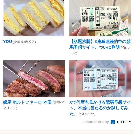
YOU
【話題沸騰】3連単連続的中の競
(東銀座/喫茶店)
馬予想サイト、ついに判明
PR(ル
ーツ)
銀座 ポルトファーロ 本店
Xで何度も見かける競馬予想サイ
(銀座/イ
ト、本当に当たるのか試してみ
タリアン)
た。
PR(ルーツ)
Recommended by