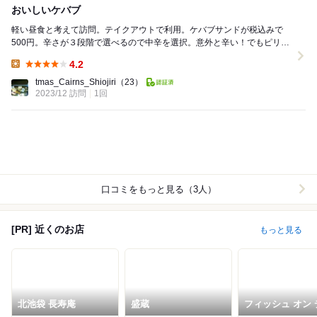
おいしいケバブ
軽い昼食と考えて訪問。テイクアウトで利用。ケバブサンドが税込みで
500円。辛さが３段階で選べるので中辛を選択。意外と辛い！でもピリピ
リ感がいい。中身はお肉とキャベツにソースたっぷり...
4.2
Lunch:
tmas_Cairns_Shiojiri
（23）
2023/12 訪問
1回
口コミをもっと見る（3人）
[PR] 近くのお店
もっと見る
北池袋 長寿庵
盛蔵
フィッシュ オン 
ッシュ ロリー