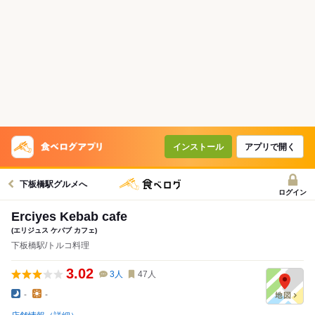
インストール
アプリで開く
下板橋駅グルメへ
ログイン
Erciyes Kebab cafe
(エリジュス ケバブ カフェ)
下板橋駅/トルコ料理
3.02
3
人
47
人
-
-