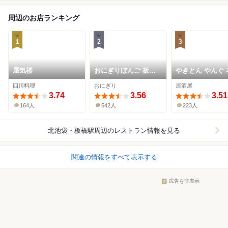
周辺のお店ランキング
1
2
3
蜃気楼
おにぎりぼんご 板橋
やきとん やんぐ 
店
四川料理
おにぎり
居酒屋
3.74
3.56
3.51
164人
542人
223人
北池袋・板橋駅周辺
のレストラン情報を見る
関連の情報をすべて表示する
広告を非表示