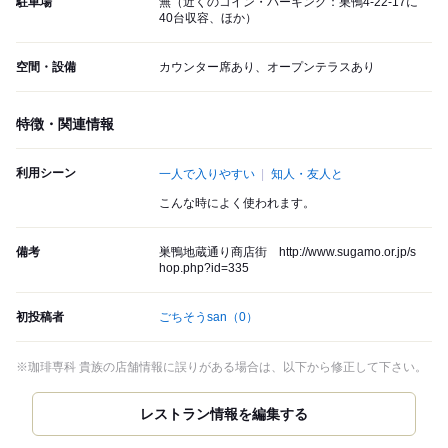
駐車場
無（近くのコイン・パーキング：巣鴨4-22-17に
40台収容、ほか）
空間・設備
カウンター席あり、オープンテラスあり
特徴・関連情報
利用シーン
一人で入りやすい
知人・友人と
こんな時によく使われます。
備考
巣鴨地蔵通り商店街 http://www.sugamo.or.jp/s
hop.php?id=335
初投稿者
ごちそうsan
（0）
※珈琲専科 貴族の店舗情報に誤りがある場合は、以下から修正して下さい。