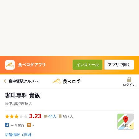
インストール
アプリで開く
庚申塚駅グルメへ
ログイン
珈琲専科 貴族
庚申塚駅/喫茶店
3.23
44
人
697
人
～￥999
-
店舗情報（詳細）