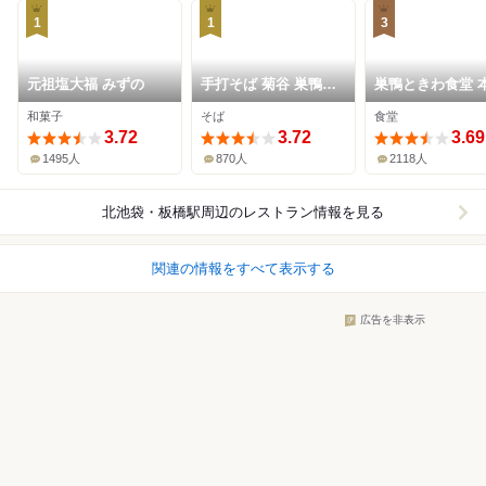
1
1
3
元祖塩大福 みずの
手打そば 菊谷 巣鴨本
巣鴨ときわ食堂 
店
和菓子
そば
食堂
3.72
3.72
3.69
1495人
870人
2118人
北池袋・板橋駅周辺
のレストラン情報を見る
関連の情報をすべて表示する
広告を非表示