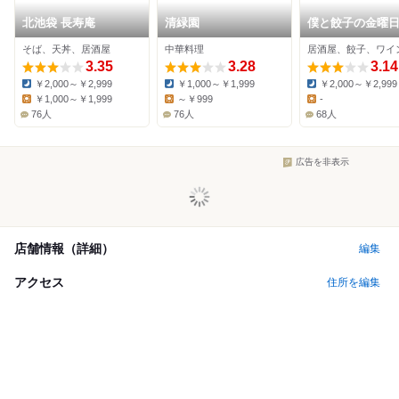
北池袋 長寿庵
清緑園
僕と餃子の金曜日
子バル
そば、天丼、居酒屋
中華料理
居酒屋、餃子、ワイ
3.35
3.28
3.14
￥2,000～￥2,999
￥1,000～￥1,999
￥2,000～￥2,999
Dinner:
Dinner:
Dinner:
￥1,000～￥1,999
～￥999
-
Lunch:
Lunch:
Lunch:
76人
76人
68人
広告を非表示
店舗情報（詳細）
編集
アクセス
住所を編集