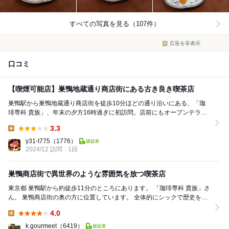
すべての写真を見る（107件）
広告を非表示
口コミ
【喫煙可能店】巣鴨地蔵通り商店街にある古き良き喫茶店
巣鴨駅から巣鴨地蔵通り商店街を徒歩10分ほどの通り沿いにある、「珈
琲専科 貴族」、年末の夕方16時過ぎに初訪問。店前にもオープンテラス
で、椅子とテーブルが2卓ある。 店内はテ...
3.3
Lunch:
y31-t775
（1776）
2024/12 訪問
1回
巣鴨商店街で異世界のような雰囲気を放つ喫茶店
東京都 巣鴨駅から約徒歩11分のところにあります。 「珈琲専科 貴族」さ
ん。 巣鴨商店街の奥の方に位置しています。 全体的にシックで歴史を感
じるような雰囲気が出ています。...
4.0
Lunch:
k.gourmeet
（6419）