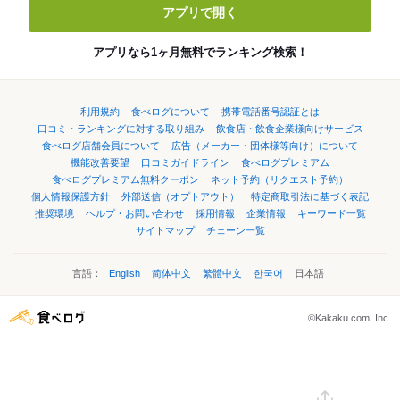
アプリで開く
アプリなら1ヶ月無料でランキング検索！
利用規約
食べログについて
携帯電話番号認証とは
口コミ・ランキングに対する取り組み
飲食店・飲食企業様向けサービス
食べログ店舗会員について
広告（メーカー・団体様等向け）について
機能改善要望
口コミガイドライン
食べログプレミアム
食べログプレミアム無料クーポン
ネット予約（リクエスト予約）
個人情報保護方針
外部送信（オプトアウト）
特定商取引法に基づく表記
推奨環境
ヘルプ・お問い合わせ
採用情報
企業情報
キーワード一覧
サイトマップ
チェーン一覧
言語：
English
简体中文
繁體中文
한국어
日本語
©Kakaku.com, Inc.