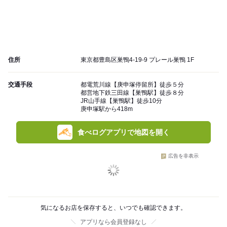
住所
東京都豊島区巣鴨4-19-9 プレール巣鴨 1F
交通手段
都電荒川線【庚申塚停留所】徒歩５分
都営地下鉄三田線【巣鴨駅】徒歩８分
JR山手線【巣鴨駅】徒歩10分
庚申塚駅から418m
食べログアプリで地図を開く
広告を非表示
気になるお店を保存すると、いつでも確認できます。
アプリなら会員登録なし