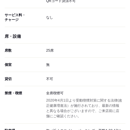
QRコード決済不可
サービス料・
なし
チャージ
席・設備
席数
25席
個室
無
貸切
不可
禁煙・喫煙
全席喫煙可
2020年4月1日より受動喫煙対策に関する法律(改
正健康増進法）が施行されており、最新の情報
と異なる場合がございますので、ご来店前に店
舗にご確認ください。