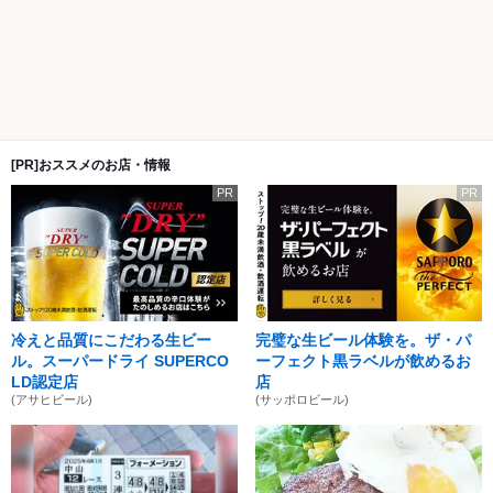
[PR]おススメのお店・情報
PR
PR
冷えと品質にこだわる生ビー
完璧な生ビール体験を。ザ・パ
ル。スーパードライ SUPERCO
ーフェクト黒ラベルが飲めるお
LD認定店
店
(アサヒビール)
(サッポロビール)