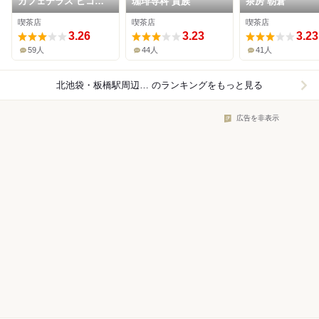
カフェテラス ピコリ
珈琲専科 貴族
茶房 朝倉
ーノ
喫茶店
喫茶店
喫茶店
3.26
3.23
3.23
59人
44人
41人
北池袋・板橋駅周辺×喫茶店
のランキングをもっと見る
広告を非表示