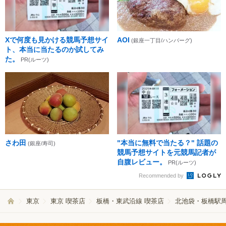
Xで何度も見かける競馬予想サイ
AOI
(銀座一丁目/ハンバーグ)
ト、本当に当たるのか試してみ
た。
PR(ルーツ)
さわ田
"本当に無料で当たる？" 話題の
(銀座/寿司)
競馬予想サイトを元競馬記者が
自腹レビュー。
PR(ルーツ)
Recommended by
東京
東京 喫茶店
板橋・東武沿線 喫茶店
北池袋・板橋駅周