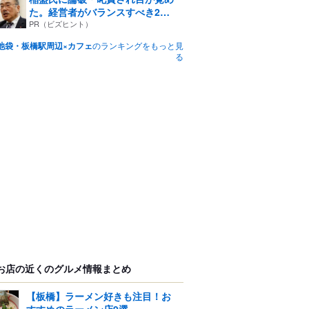
た。経営者がバランスすべき2
つ...
PR（ビズヒント）
池袋・板橋駅周辺×カフェ
のランキングをもっと見
る
お店の近くのグルメ情報まとめ
【板橋】ラーメン好きも注目！お
すすめのラーメン店9選