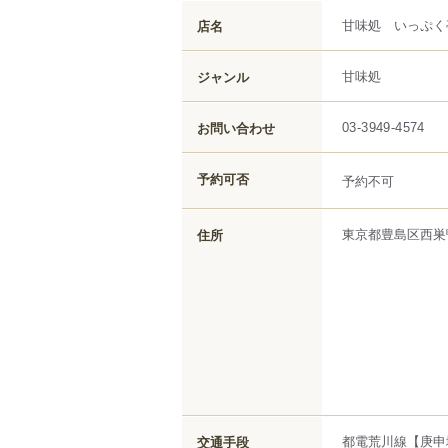
甘味処 いっぷく
店名
甘味処
ジャンル
お問い合わせ
03-3949-4574
予約可否
予約不可
東京都
豊島区
西巣
住所
都電荒川線【庚申
交通手段