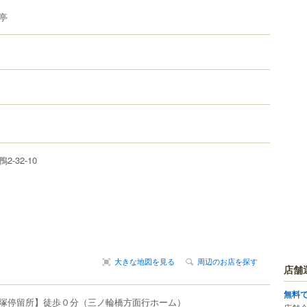
亭
鴨
2-32-10
大きな地図を見る
周辺のお店を探す
店舗
無料
塚停留所】徒歩０分（三ノ輪橋方面行ホーム）