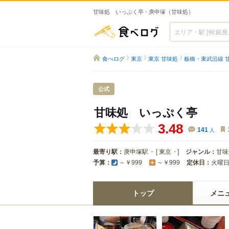
甘味処 いっぷく亭 - 庚申塚（甘味処）
食べログ
食べログ
東京
東京 甘味処
板橋・東武沿線 
公式
甘味処 いっぷく亭
3.48
141
人
最寄り駅：
庚申塚駅
[
東京
]
ジャンル：
甘味
予算：
定休日：
火曜
～￥999
～￥999
トップ
メニ