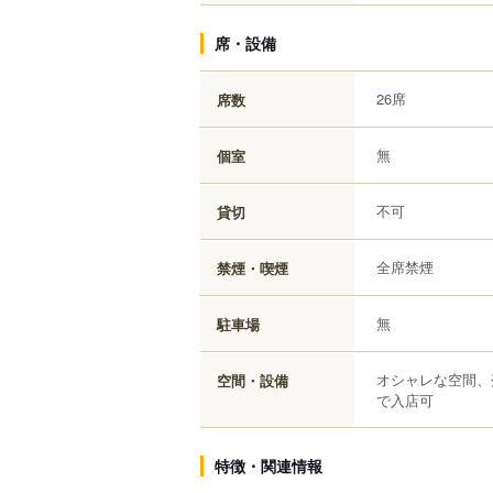
席・設備
26席
席数
無
個室
不可
貸切
全席禁煙
禁煙・喫煙
無
駐車場
オシャレな空間、
空間・設備
で入店可
特徴・関連情報