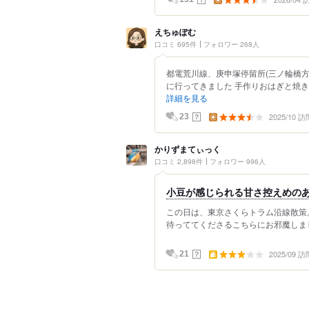
えちゅぽむ
口コミ 695件
フォロワー 268人
都電荒川線、庚申塚停留所(三ノ輪橋
に行ってきました 手作りおはぎと焼き
詳細を見る
2025/10 訪
？
23
かりずまてぃっく
口コミ 2,898件
フォロワー 996人
小豆が感じられる甘さ控えめの
この日は、東京さくらトラム沿線散策
待っててくださるこちらにお邪魔しまし
2025/09 訪
？
21