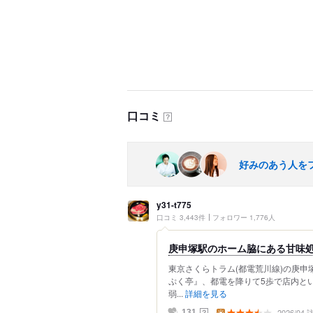
口コミ
？
好みのあう人を
y31-t775
口コミ 3,443件
フォロワー 1,776人
庚申塚駅のホーム脇にある甘味
東京さくらトラム(都電荒川線)の庚申
ぷく亭』、都電を降りて5歩で店内とい
弱...
詳細を見る
2026/04
？
131