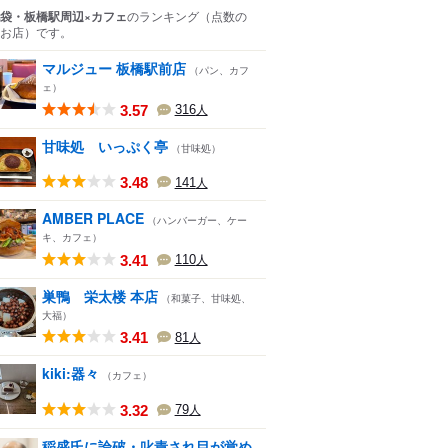
袋・板橋駅周辺×カフェ
のランキング
（点数の
お店）
です。
マルジュー 板橋駅前店
（パン、カフ
ェ）
3.57
316
人
甘味処 いっぷく亭
（甘味処）
3.48
141
人
AMBER PLACE
（ハンバーガー、ケー
キ、カフェ）
3.41
110
人
巣鴨 栄太楼 本店
（和菓子、甘味処、
大福）
3.41
81
人
kiki:器々
（カフェ）
3.32
79
人
稲盛氏に論破・叱責され目が覚め