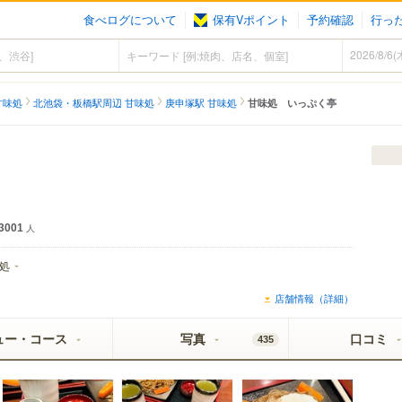
食べログについて
保有Vポイント
予約確認
行っ
甘味処
北池袋・板橋駅周辺 甘味処
庚申塚駅 甘味処
甘味処 いっぷく亭
3001
人
処
日
店舗情報（詳細）
ュー・コース
写真
口コミ
435