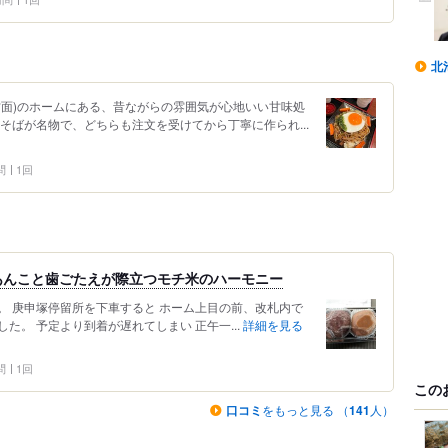
北
方面)のホームにある、昔ながらの雰囲気が心地いい甘味処
そばが名物で、どちらも注文を受けてから丁寧に作られ...
問
1回
あんこと歯ごたえが際立つモチ米のハーモニー
。 庚申塚停留所を下車すると ホーム上目の前、改札内で
た。 予定より到着が遅れてしまい 正午一...
詳細を見る
問
1回
この
口コミ
をもっと見る （
141
人）