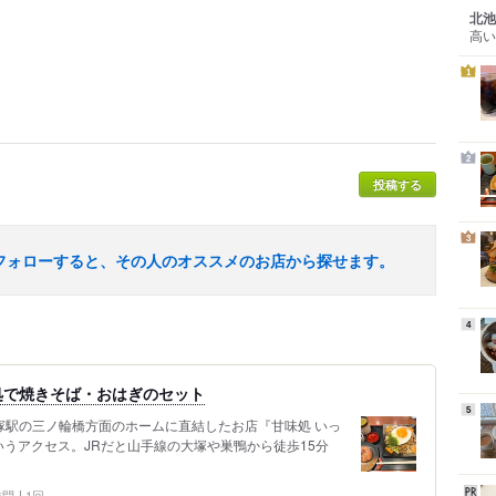
北池
高い
1
2
投稿する
3
フォローすると、その人のオススメのお店から探せます。
4
処で焼きそば・おはぎのセット
5
塚駅の三ノ輪橋方面のホームに直結したお店『甘味処 いっ
うアクセス。JRだと山手線の大塚や巣鴨から徒歩15分
 訪問
1回