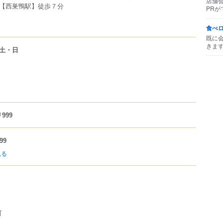
店舗
【西巣鴨駅】徒歩７分
PRが
食べ
既に
きま
土・日
999
99
見る
可