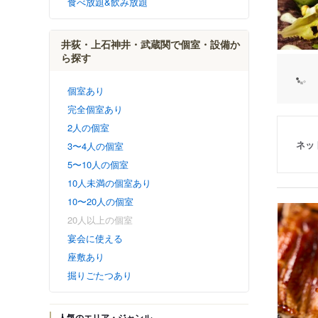
食べ放題&飲み放題
井荻・上石神井・武蔵関で個室・設備か
ら探す
個室あり
完全個室あり
2人の個室
ネッ
3〜4人の個室
5〜10人の個室
10人未満の個室あり
10〜20人の個室
20人以上の個室
宴会に使える
座敷あり
掘りごたつあり
人気のエリア・ジャンル