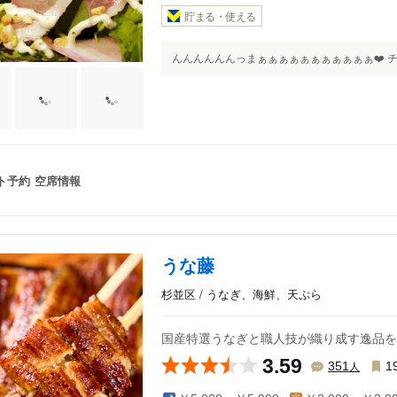
貯まる・使える
んんんんんんっまぁぁぁぁぁぁぁぁぁぁぁ❤️ チョ
ト予約
空席情報
うな藤
杉並区 / うなぎ、海鮮、天ぷら
国産特選うなぎと職人技が織り成す逸品を
3.59
人
351
1