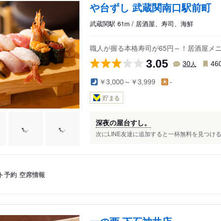
や台ずし 武蔵関南口駅前町
武蔵関駅 61m / 居酒屋、寿司、海鮮
職人が握る本格寿司が65円～！居酒屋メ
3.05
人
30
46
￥3,000～￥3,999
-
貯まる
深夜の屋台すし。
次にLINE友達に追加すると一杯無料を見つける..
ト予約
空席情報