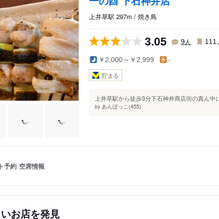
一の酉 下石神井店
上井草駅 297m / 焼き鳥
3.05
人
9
111
￥2,000～￥2,999
-
貯まる
上井草駅から徒歩3分下石神井商店街の真ん中に
あんぼっこ(455)
by
ト予約
空席情報
しいお店を発見