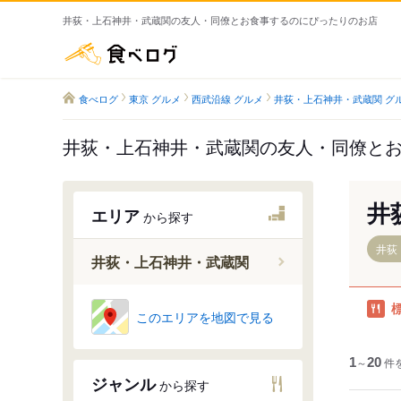
井荻・上石神井・武蔵関の友人・同僚とお食事するのにぴったりのお店
食べログ
食べログ
東京 グルメ
西武沿線 グルメ
井荻・上石神井・武蔵関 グ
井荻・上石神井・武蔵関の友人・同僚と
井
エリア
から探す
井荻
井荻・上石神井・武蔵関
このエリアを地図で見る
井荻駅
上井草駅
1
～
20
件
上石神井
ジャンル
から探す
武蔵関駅