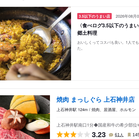
2026年08月0
3.5以下のうまい店
〈食べログ3.5以下のうま
郷土料理
おいしくってコスパも良い。1人で
た。
焼肉 まっしぐら 上石神井店
上石神井駅 124m / 焼肉、居酒屋、ホルモン
上石神井駅南口1分◆国産和牛の希少部位
3.23
人
61
14