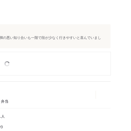
脚の悪い知り合いも一階で段が少なく行きやすいと喜んでいまし
、弁当
人
1
99