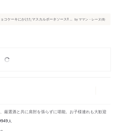
コケーキにかけたマスカルポーネソース‼️ ...
ママン・レーヌ(8)
by
、厳選酒と共に肩肘を張らずに堪能。お子様連れも大歓迎
人
9949