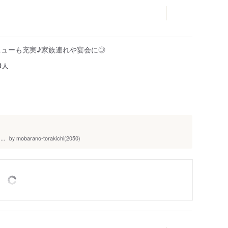
ニューも充実♪家族連れや宴会に◎
人
0
.
mobarano-torakichi(2050)
by