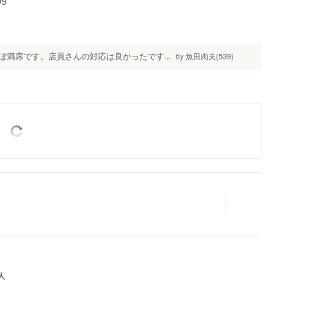
99
満席です。店員さんの対応は良かったです...
魚田肉夫(539)
by
人