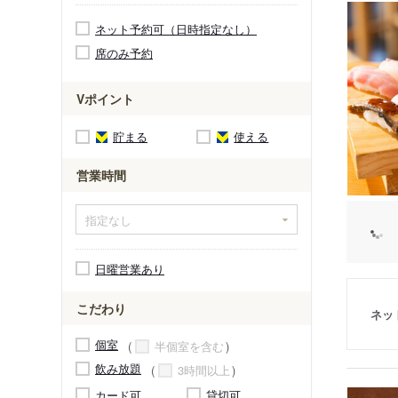
ネット予約可（日時指定なし）
席のみ予約
Vポイント
貯まる
使える
営業時間
日曜営業あり
こだわり
ネッ
個室
半個室を含む
飲み放題
3時間以上
カード可
貸切可