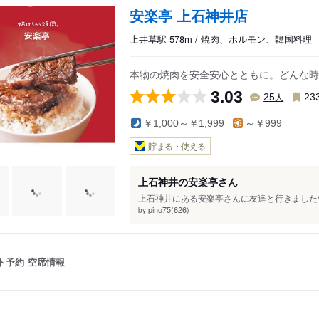
安楽亭 上石神井店
上井草駅 578m / 焼肉、ホルモン、韓国料理
本物の焼肉を安全安心とともに。どんな時
3.03
人
25
23
￥1,000～￥1,999
～￥999
貯まる・使える
上石神井の安楽亭さん
上石神井にある安楽亭さんに友達と行きました^ 
pino75(626)
by
ト予約
空席情報