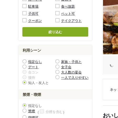
駐車場
食べ放題
子供可
ペット可
クーポン
テイクアウト
絞り込む
利用シーン
指定なし
家族・子供と
デート
女子会
合コン
大人数の宴会
接待
一人で入りやすい
知人・友人と
ネッ
禁煙・喫煙
指定なし
禁煙
分煙を含む
おい
喫煙可