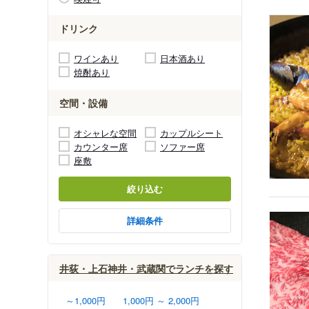
ドリンク
ワインあり
日本酒あり
焼酎あり
空間・設備
オシャレな空間
カップルシート
カウンター席
ソファー席
座敷
絞り込む
詳細条件
井荻・上石神井・武蔵関でランチを探す
～1,000円
1,000円 ～ 2,000円