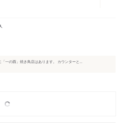
人
「一の酉」焼き鳥店はあります。 カウンターと...