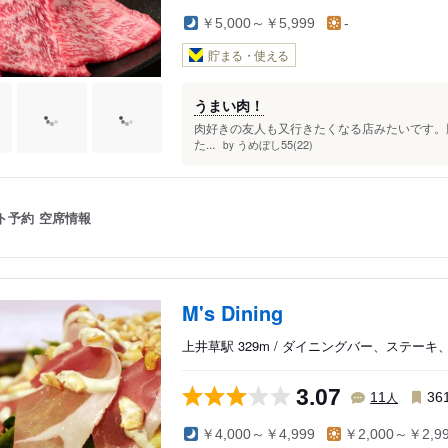
￥5,000～￥5,999
-
貯まる・使える
うまい肉！
肉好きの友人も又行きたくなる店みたいです。
た...
うめぼし55(22)
by
ト予約
空席情報
M's Dining
上井草駅 329m / ダイニングバー、ステーキ
3.07
人
11
36
￥4,000～￥4,999
￥2,000～￥2,9