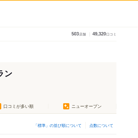
｜
503
49,320
店舗
口コミ
ラン
口コミが多い順
ニューオープン
「標準」の並び順について
点数について