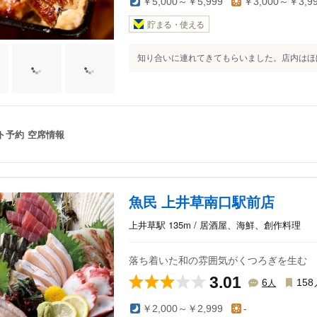
￥5,000～￥5,999
￥3,000～￥3,9
貯まる・使える
知り合いに連れてきてもらいました。店内はほぼ
ト予約
空席情報
魚民 上井草南口駅前店
上井草駅 135m / 居酒屋、海鮮、創作料理
落ち着いた和の雰囲気がくつろぎを生む
3.01
人
6
158
￥2,000～￥2,999
-