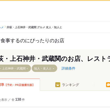
ルメ
井荻・上石神井・武蔵関 グルメ 友人・知人と
お食事するのにぴったりのお店
荻・上石神井・武蔵関のお店、レスト
詳細条件
・上石神井・武蔵関
知人・友人と
標準
ランキング
【予約・PR店舗優先順】
を表示
／
全
138
件
駅