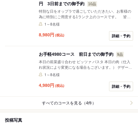
円 3日前までの御予約
10品
特別な日をオップラで過ごしていただきたい、お客様の
為に特別にご用意する1ランク上のコースです。 皆様
に満足していただけるよう、ご予算、ご希望の料理、食
1～8名様
材、ご希望に添えるようご相談させて頂ければと思いま
す。 例 イタリアを満喫したい！ 高級食材を取り入れ
8,980
円
(税込)
詳細・予約
て！ 練馬の美味しい野菜をたっぷり食べたい ！ な
ど…
お手軽4980コース 前日までの御予約
9品
本日の前菜盛り合わせ ピッツァ パスタ 本日の肉（仕入
れ状況により変更になる場合もございます。） デザート
オップラの美味しいところのスタンダードラインナップ
1～8名様
を一通り召し上がれます メニュー選びに悩んだらこれ 量
より質 質より量 アレールギー 好き嫌い等 をご予算
4,980
円
(税込)
詳細・予約
内の中でできる限り承りますのでご連絡お待ちしており
ます 飲み放題プラン 2000円.2500円あり 二時間制で
す
すべてのコースを見る（4件）
投稿写真