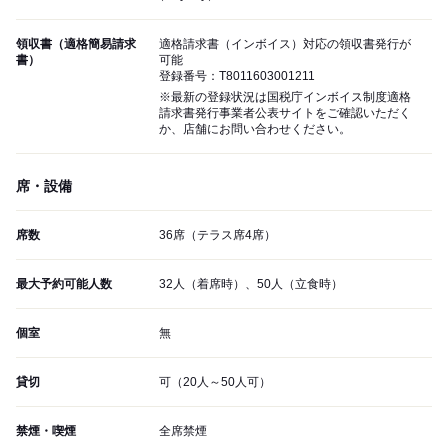
領収書（適格簡易請求
適格請求書（インボイス）対応の領収書発行が
書）
可能
登録番号：T8011603001211
※最新の登録状況は国税庁インボイス制度適格
請求書発行事業者公表サイトをご確認いただく
か、店舗にお問い合わせください。
席・設備
席数
36席（テラス席4席）
最大予約可能人数
32人（着席時）、50人（立食時）
個室
無
貸切
可（20人～50人可）
禁煙・喫煙
全席禁煙