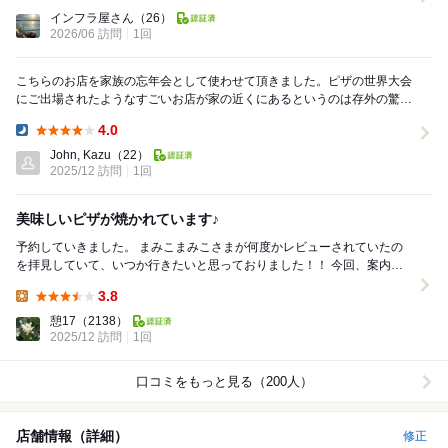
Lunch:
インフラ屋さん
（26）
2026/06 訪問
1回
こちらのお店を家族の忘年会として使わせて頂きました。ピザの世界大会
にご出場されたようなすごいお店が家の近くにあるというのは存外の驚き
で、この度初めての訪問です。まずお店の雰囲気がイ...
4.0
Dinner:
John, Kazu
（22）
2025/12 訪問
1回
美味しいピザが焼かれています♪
予約していきました。 まみこまみこさまが何度かレビューされていたの
を拝見していて、いつか行きたいと思っておりました！！ 今回、案内さ
れた席は、ピザ窯がばっちり見えるお席です...
3.8
Lunch:
憩17
（2138）
2025/12 訪問
1回
口コミをもっと見る（200人）
店舗情報（詳細）
修正