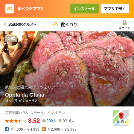
コースで使えるクーポン
戻る
インストール
アプリで開く
武蔵関駅グルメへ
クーポンを利用せず予約する
ログイン
公式
武蔵関の隠れ家ピッツェリア
Oppla da Gtalia
(オップラ ダ ジターリア)
武蔵関駅/ピザ､ ステーキ､ イタリアン
3.52
200
人
9216
人
￥4,000～￥4,999
￥2,000～￥2,999