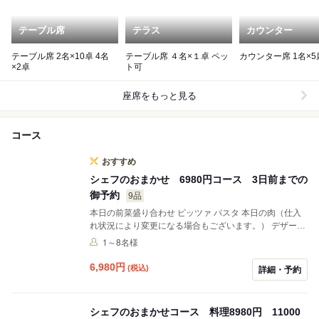
テーブル席
テラス
カウンター
テーブル席 2名×10卓 4名
テーブル席 ４名×１卓 ペッ
カウンター席 1名
×2卓
ト可
座席をもっと見る
コース
おすすめ
シェフのおまかせ 6980円コース 3日前までの
御予約
9品
本日の前菜盛り合わせ ピッツァ パスタ 本日の肉（仕入
れ状況により変更になる場合もございます。） デザート
オップラの美味しいところのスタンダードラインナップ
1～8名様
を一通り召し上がれます メニュー選びに悩んだらこれ 量
より質 質より量 アレールギー 好き嫌い等 をご予算
6,980
円
(税込)
詳細・予約
内の中でできる限り承りますのでご連絡お待ちしており
ます 飲み放題プラン 2000円.2500円あり 二時間制で
す
シェフのおまかせコース 料理8980円 11000