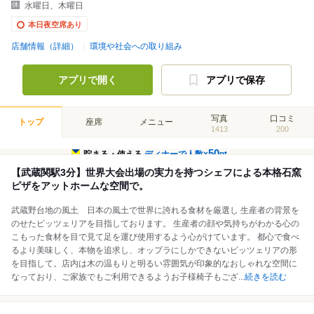
水曜日、木曜日
本日夜空席あり
店舗情報（詳細）
環境や社会への取り組み
アプリで開く
アプリで保存
写真
口コミ
トップ
座席
メニュー
1413
200
50
貯まる・使える
ディナーで人数×
pt
【武蔵関駅3分】世界大会出場の実力を持つシェフによる本格石窯
ピザをアットホームな空間で。
武蔵野台地の風土 日本の風土で世界に誇れる食材を厳選し 生産者の背景を
のせたピッツェリアを目指しております。 生産者の顔や気持ちがわかる心の
こもった食材を目で見て足を運び使用するよう心がけています。 都心で食べ
るより美味しく、本物を追求し、オップラにしかできないピッツェリアの形
を目指して。店内は木の温もりと明るい雰囲気が印象的なおしゃれな空間に
なっており、ご家族でもご利用できるようお子様椅子もござ
...
続きを読む