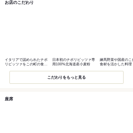
お店のこだわり
イタリアで認められたナポ
日本初のナポリピッツァ専
練馬野菜や国産のこ
リピッツァをこの町の食文
用100%北海道産小麦粉
食材を活かした料理
化に
こだわりをもっと見る
座席