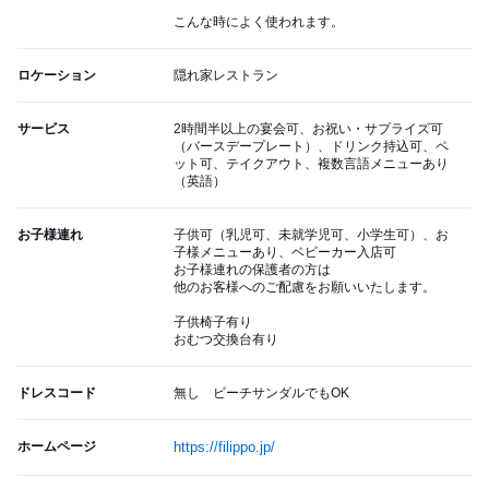
こんな時によく使われます。
ロケーション
隠れ家レストラン
サービス
2時間半以上の宴会可、お祝い・サプライズ可
（バースデープレート）、ドリンク持込可、ペ
ット可、テイクアウト、複数言語メニューあり
（英語）
お子様連れ
子供可（乳児可、未就学児可、小学生可）、お
子様メニューあり、ベビーカー入店可
お子様連れの保護者の方は
他のお客様へのご配慮をお願いいたします。
子供椅子有り
おむつ交換台有り
ドレスコード
無し ビーチサンダルでもOK
ホームページ
https://filippo.jp/