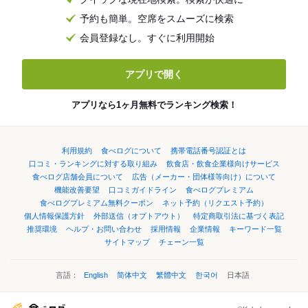
予約も簡単。空席をスムーズに検索
会員登録なし。すぐに利用開始
アプリで開く
アプリなら1ヶ月無料でランキング検索！
利用規約
食べログについて
携帯電話番号認証とは
口コミ・ランキングに対する取り組み
飲食店・飲食企業様向けサービス
食べログ店舗会員について
広告（メーカー・団体様等向け）について
機能改善要望
口コミガイドライン
食べログプレミアム
食べログプレミアム無料クーポン
ネット予約（リクエスト予約）
個人情報保護方針
外部送信（オプトアウト）
特定商取引法に基づく表記
推奨環境
ヘルプ・お問い合わせ
採用情報
企業情報
キーワード一覧
サイトマップ
チェーン一覧
言語：
English
简体中文
繁體中文
한국어
日本語