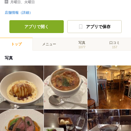
月曜日、火曜日
店舗情報（詳細）
アプリで開く
アプリで保存
写真
口コミ
トップ
メニュー
1077
157
写真