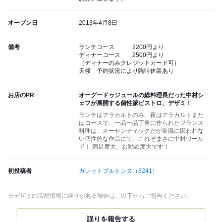
オープン日
2013年4月8日
備考
ランチコース 2200円より
ディナーコース 2500円より
（ディナーのみクレジットカード可）
天候 予約状況により臨時休業あり
お店のPR
オーグードゥジュールの総料理長だった中村シ
ェフが展開する個性派ビストロ、デザミ！
ランチはアラカルトのみ、夜はアラカルトまた
はコースで。一品一品丁重に作られたフランス
料理は、オーセンティックだが常識に囚われな
い個性的な作品にて、これぞまさに中村ワール
ド！ 満足度大、お勧め度大です！
初投稿者
ガレットブルトンヌ
（8241）
※デザミの店舗情報に誤りがある場合は、以下からご報告ください。
誤りを報告する