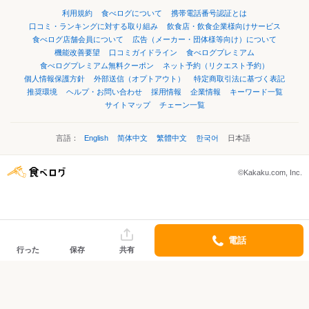
利用規約
食べログについて
携帯電話番号認証とは
口コミ・ランキングに対する取り組み
飲食店・飲食企業様向けサービス
食べログ店舗会員について
広告（メーカー・団体様等向け）について
機能改善要望
口コミガイドライン
食べログプレミアム
食べログプレミアム無料クーポン
ネット予約（リクエスト予約）
個人情報保護方針
外部送信（オプトアウト）
特定商取引法に基づく表記
推奨環境
ヘルプ・お問い合わせ
採用情報
企業情報
キーワード一覧
サイトマップ
チェーン一覧
言語：
English
简体中文
繁體中文
한국어
日本語
©Kakaku.com, Inc.
電話
行った
保存
共有