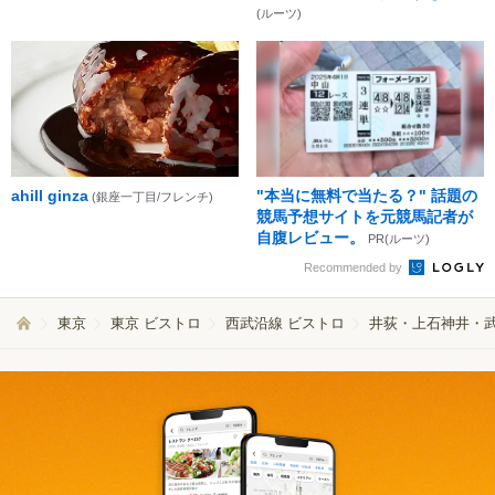
(ルーツ)
ahill ginza
"本当に無料で当たる？" 話題の
(銀座一丁目/フレンチ)
競馬予想サイトを元競馬記者が
自腹レビュー。
PR(ルーツ)
Recommended by
東京
東京 ビストロ
西武沿線 ビストロ
井荻・上石神井・武