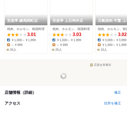
安楽亭 練馬関町店
安楽亭 上石神井店
元氣焼肉 牛繁 上
井店
焼肉、ホルモン、韓国料理
焼肉、ホルモン、韓国料理
焼肉、ホルモン、韓
3.01
3.03
3.02
￥1,000～￥1,999
￥1,000～￥1,999
￥3,000～￥3,999
Dinner:
Dinner:
Dinner:
～￥999
～￥999
￥1,000～￥1,999
Lunch:
Lunch:
Lunch:
20人
25人
15人
広告を非表示
店舗情報（詳細）
修正
アクセス
住所を修正