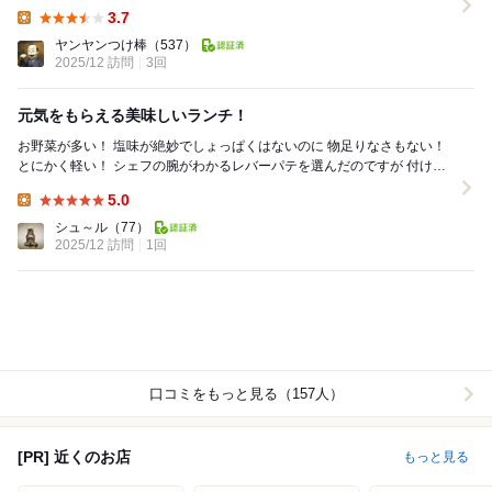
熱々のスープにくったりと煮込まれた玉ねぎ...
3.7
Lunch:
ヤンヤンつけ棒
（537）
2025/12 訪問
3回
元気をもらえる美味しいランチ！
お野菜が多い！ 塩味が絶妙でしょっぱくはないのに 物足りなさもない！
とにかく軽い！ シェフの腕がわかるレバーパテを選んだのですが 付け合
わせのレタスには良質のオリー...
5.0
Lunch:
シュ～ル
（77）
2025/12 訪問
1回
口コミをもっと見る（157人）
[PR] 近くのお店
もっと見る