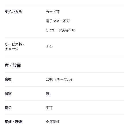
支払い方法
カード可
電子マネー不可
QRコード決済不可
サービス料・
ナシ
チャージ
席・設備
席数
16席（テーブル）
個室
無
貸切
不可
禁煙・喫煙
全席禁煙