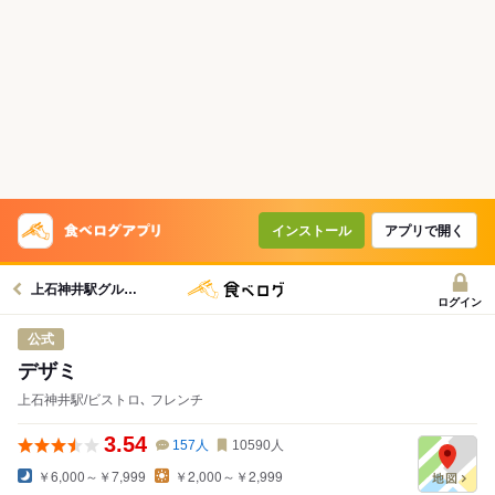
インストール
アプリで開く
上石神井駅グルメへ
ログイン
公式
デザミ
上石神井駅/ビストロ､ フレンチ
3.54
157
人
10590
人
￥6,000～￥7,999
￥2,000～￥2,999