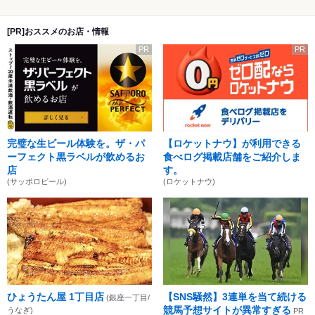
[PR]おススメのお店・情報
PR
PR
完璧な生ビール体験を。ザ・パ
【ロケットナウ】が利用できる
ーフェクト黒ラベルが飲めるお
食べログ掲載店舗をご紹介しま
店
す。
(サッポロビール)
(ロケットナウ)
ひょうたん屋 1丁目店
【SNS騒然】3連単を当て続ける
(銀座一丁目/
競馬予想サイトが異常すぎる
うなぎ)
PR