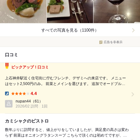
すべての写真を見る（1100件）
広告を非表示
口コミ
ピックアップ！口コミ
上石神井駅近く住宅街に佇むフレンチ、デザミへの来店です。 メニュー
はセット2,500円のみ。 前菜とメインを選びます。 追加でオードブルの
注文も可能であります。 2名での来店でしたので別々のものをオーダー。
4.4
前菜: 豚肉とレバーの田舎風パテ スペイン産生ハム ハモンセラーノ メ
Dinner:
イ...
nupan44
（61）
2026/02 訪問
1回
カミシャクのビストロ
数年ぶりに訪問すると、値上がりをしていましたが、満足度の高さは変わ
らず 前菜はオニオングラタンスープ こちらで頂くのは初めてですが、