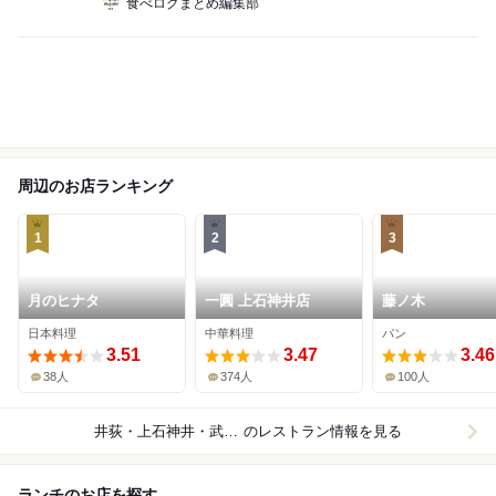
食べログまとめ編集部
周辺のお店ランキング
1
2
3
月のヒナタ
一圓 上石神井店
藤ノ木
日本料理
中華料理
パン
3.51
3.47
3.46
38人
374人
100人
井荻・上石神井・武蔵関
のレストラン情報を見る
ランチのお店を探す