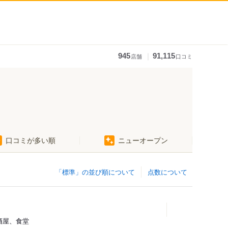
｜
945
91,115
店舗
口コミ
口コミが多い順
ニューオープン
「標準」の並び順について
点数について
酒屋、食堂