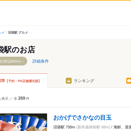
ルメ
沼袋駅 グルメ
袋駅のお店
詳細条件
(周辺800m)
標準
ランキング
【予約・PR店舗優先順】
を表示
／
全
269
件
おかげでさかなの目玉
沼袋駅 735m
(新井薬師前駅 65m)
/ 海鮮、居