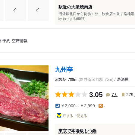
駅近の大衆焼肉店
沼袋駅北口から徒歩１分、飲食店の並ぶ路地沿い
ねりまる(5557)
by
ト予約
空席情報
九州亭
沼袋駅 708m
(新井薬師前駅 75m)
/ 居酒屋
3.05
人
7
279
￥2,000～￥2,999
-
貯まる・使える
東京で本場級もつ鍋