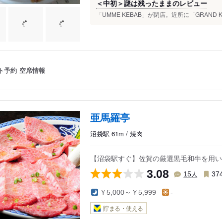
＜中初＞謎は残ったままのレビュー
「UMME KEBAB」が閉店。近所に「GRAND 
ト予約
空席情報
亜馬羅亭
沼袋駅 61m / 焼肉
【沼袋駅すぐ】佐賀の厳選黒毛和牛を用い
3.08
人
15
37
￥5,000～￥5,999
-
貯まる・使える