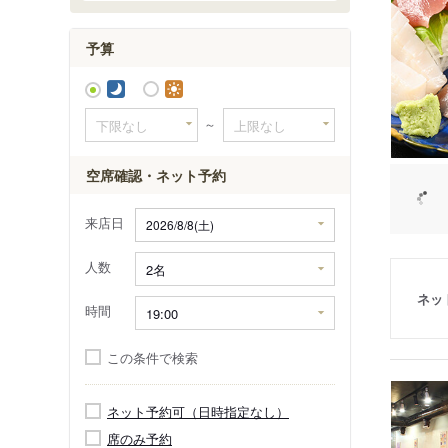
新井薬師
予算
～
空席確認・ネット予約
来店日
人数
ネッ
時間
この条件で検索
ネット予約可（日時指定なし）
席のみ予約