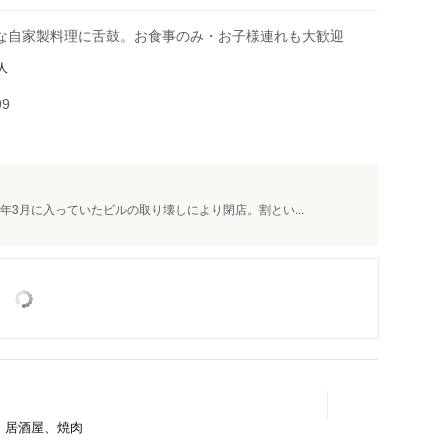
な自家製料理に舌鼓。お食事のみ・お子様連れも大歓迎
東京都の観光スポット一覧
人
99
年3月に入っていたビルの取り壊しにより閉店。割とい...
、居酒屋、焼肉