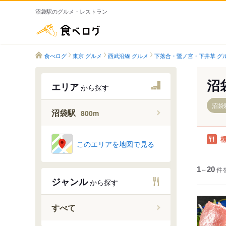
沼袋駅のグルメ・レストラン
食べログ
食べログ
東京 グルメ
西武沿線 グルメ
下落合・鷺ノ宮・下井草 グ
沼
エリア
から探す
沼袋駅
沼袋駅
800m
このエリアを地図で見る
1
～
20
件
ジャンル
から探す
すべて