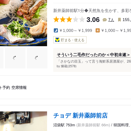
 梅照院
新井薬師前駅1分◆天然魚を生かす、多彩
3.06
人
7
155
￥1,000～￥1,999
￥1,000～￥1,9
貯まる・使える
そういう二毛作だったのか＜中初未遂＞
「さかなの目玉」って言う海鮮系居酒屋が、26
煉蔵(2578)
by
ト予約
空席情報
チョデ 新井薬師前店
沼袋駅 753m
(新井薬師前駅 66m)
/ 韓国料理