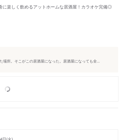
肴に楽しく飲めるアットホームな居酒屋！カラオケ完備◎
人
場所。そこがこの居酒屋になった。居酒屋になっても全...
4日(火)