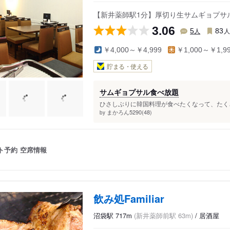
【新井薬師駅1分】厚切り生サムギョプサ
3.06
人
5
83
￥4,000～￥4,999
￥1,000～￥1,9
貯まる・使える
サムギョプサル食べ放題
ひさしぶりに韓国料理が食べたくなって、たくさ
まかろん5290(48)
by
ト予約
空席情報
飲み処Familiar
沼袋駅 717m
(新井薬師前駅 63m)
/ 居酒屋