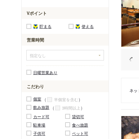
Vポイント
貯まる
使える
営業時間
日曜営業あり
こだわり
ネッ
個室
半個室を含む
飲み放題
3時間以上
カード可
貸切可
駐車場
食べ放題
子供可
ペット可