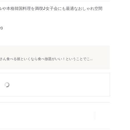
ルや本格韓国料理を満喫♪女子会にも最適なおしゃれ空間
人
99
ん食べる彼といくなら食べ放題がいい！ということでこ...