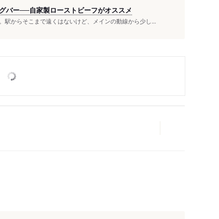
グバー──自家製ローストビーフがオススメ
駅からそこまで遠くはないけど、メインの動線から少し...
人