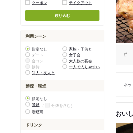
クーポン
テイクアウト
絞り込む
利用シーン
指定なし
家族・子供と
デート
女子会
合コン
大人数の宴会
接待
一人で入りやすい
知人・友人と
ネッ
禁煙・喫煙
指定なし
禁煙
分煙を含む
喫煙可
おい
ドリンク