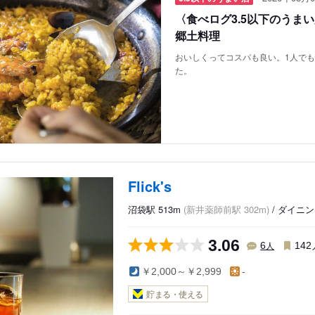
〈食べログ3.5以下のうま
郷土料理
おいしくってコスパも良い。1人で
た。
Flick's
沼袋駅 513m
(新井薬師前駅 302m)
/ ダイニ
3.06
人
6
142
￥2,000～￥2,999
-
貯まる・使える