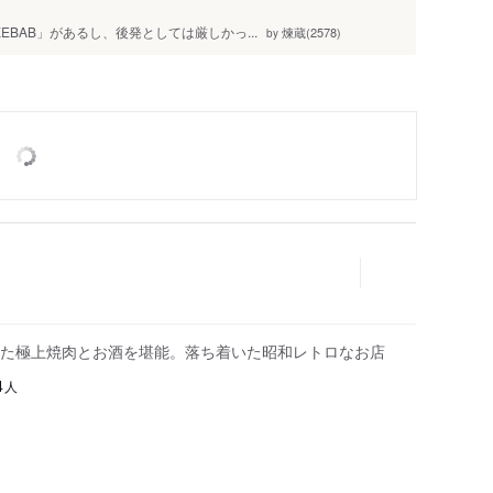
KEBAB」があるし、後発としては厳しかっ...
煉蔵(2578)
by
た極上焼肉とお酒を堪能。落ち着いた昭和レトロなお店
人
4