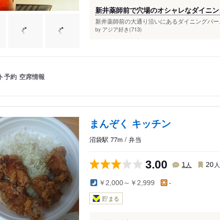
新井薬師前で穴場のオシャレなダイニン
新井薬師前の大通り沿いにあるダイニングバー。
アジア好き(713)
by
ト予約
空席情報
まんぞく キッチン
沼袋駅 77m / 弁当
3.00
人
1
20
￥2,000～￥2,999
-
貯まる