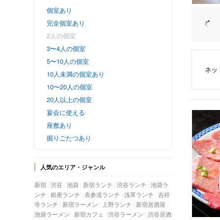
個室あり
完全個室あり
2人の個室
3〜4人の個室
5〜10人の個室
ネッ
10人未満の個室あり
10〜20人の個室
20人以上の個室
宴会に使える
座敷あり
掘りごたつあり
人気のエリア・ジャンル
新宿
渋谷
池袋
新宿ランチ
渋谷ランチ
池袋ラ
ンチ
銀座ランチ
表参道ランチ
浅草ランチ
吉祥
寺ランチ
新宿ラーメン
上野ランチ
新宿居酒屋
池袋ラーメン
新宿カフェ
渋谷ラーメン
渋谷居酒