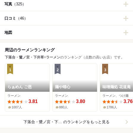
写真
（325）
口コミ
（46）
地図
周辺のラーメンランキング
下落合・鷺ノ宮・下井草
×
ラーメン
のランキング（点数の高いお店）です。
1
2
3
らぁめん ご恩
麺や晴心
味噌麺処 花道庵
ラーメン
ラーメン
ラーメン、つけ麺
3.81
3.80
3.76
1007人
880人
1786人
下落合・鷺ノ宮・下井草×ラーメン
のランキングをもっと見る