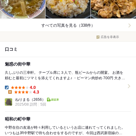
すべての写真を見る（338件）
広告を非表示
口コミ
魅惑の街中華
久しぶりの三幸軒。 テーブル席に３人で、瓶ビールからの開宴。 お酒を
頼むと最初にツマミを添えてくれますよ♪ ・ピーマン肉炒め 700円 大きめ
カットのピーマンに豚肉もふ...
4.0
Dinner:
4.3
Lunch:
ねりまる
（2656）
2025/08 訪問
5回
昭和の町中華
中野在住の友達が時々利用しているというお店に連れてってくれました。
いつもはJR中野駅で待ち合わせをするのですが、今回は西武新宿線の新