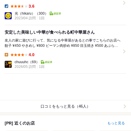
井薬師前駅で待ち合わせ。 駅から歩いて...
3.6
Dinner:
光（hikaru）
（300）
2023/04 訪問
1回
安定した美味しい中華が食べられる町中華屋さん
友人の家に遊びに行って、気になる中華屋があるとの事でこちらのお店へ
餃子 ¥450 やきめし ¥800 ピーマン肉炒め ¥850 目玉焼き ¥500 あぶら
げ...
4.0
Lunch:
chuuuhc
（69）
2026/05 訪問
1回
口コミをもっと見る（46人）
[PR] 近くのお店
もっと見る