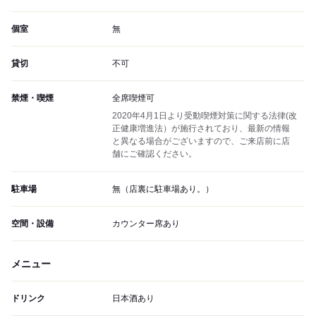
個室
無
貸切
不可
禁煙・喫煙
全席喫煙可
2020年4月1日より受動喫煙対策に関する法律(改
正健康増進法）が施行されており、最新の情報
と異なる場合がございますので、ご来店前に店
舗にご確認ください。
駐車場
無（店裏に駐車場あり。）
空間・設備
カウンター席あり
メニュー
ドリンク
日本酒あり