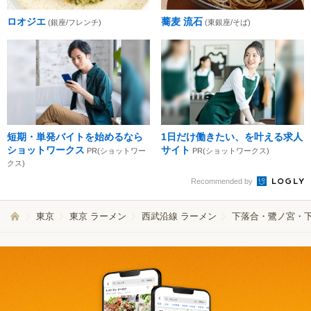
ロオジエ
蕎麦 流石
(銀座/フレンチ)
(東銀座/そば)
短期・単発バイトを始めるなら
1日だけ働きたい、を叶える求人
ショットワークス
サイト
PR(ショットワー
PR(ショットワークス)
クス)
Recommended by
東京
東京 ラーメン
西武沿線 ラーメン
下落合・鷺ノ宮・下