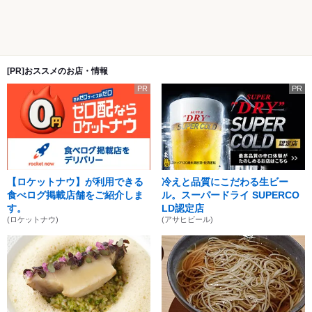
[PR]おススメのお店・情報
PR
PR
【ロケットナウ】が利用できる
冷えと品質にこだわる生ビー
食べログ掲載店舗をご紹介しま
ル。スーパードライ SUPERCO
す。
LD認定店
(ロケットナウ)
(アサヒビール)