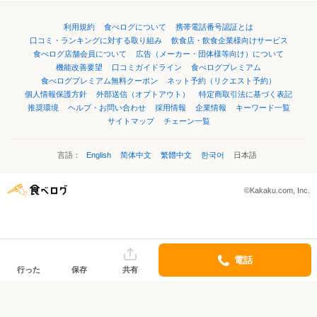
利用規約
食べログについて
携帯電話番号認証とは
口コミ・ランキングに対する取り組み
飲食店・飲食企業様向けサービス
食べログ店舗会員について
広告（メーカー・団体様等向け）について
機能改善要望
口コミガイドライン
食べログプレミアム
食べログプレミアム無料クーポン
ネット予約（リクエスト予約）
個人情報保護方針
外部送信（オプトアウト）
特定商取引法に基づく表記
推奨環境
ヘルプ・お問い合わせ
採用情報
企業情報
キーワード一覧
サイトマップ
チェーン一覧
言語：
English
简体中文
繁體中文
한국어
日本語
©Kakaku.com, Inc.
電話
行った
保存
共有