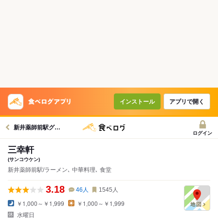
インストール
アプリで開く
新井薬師前駅グルメへ
ログイン
三幸軒
(サンコウケン)
新井薬師前駅/ラーメン､ 中華料理､ 食堂
3.18
46
人
1545
人
￥1,000～￥1,999
￥1,000～￥1,999
水曜日