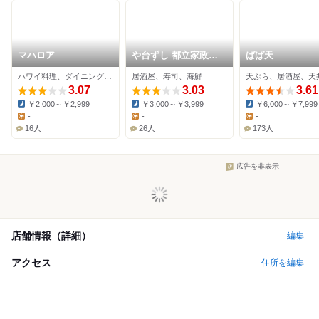
マハロア
や台ずし 都立家政駅
ばば天
南口町
ハワイ料理、ダイニングバー
居酒屋、寿司、海鮮
天ぷら、居酒屋、天
3.07
3.03
3.61
￥2,000～￥2,999
￥3,000～￥3,999
￥6,000～￥7,999
Dinner:
Dinner:
Dinner:
-
-
-
Lunch:
Lunch:
Lunch:
16人
26人
173人
広告を非表示
店舗情報（詳細）
編集
アクセス
住所を編集