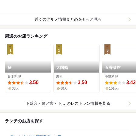
近くのグルメ情報まとめをもっと見る
周辺のお店ランキング
1
1
3
柾
大国鮨
五香菜館
日本料理
寿司
中華料理
3.50
3.50
3.42
33人
50人
101人
下落合・鷺ノ宮・下井草
のレストラン情報を見る
ランチのお店を探す