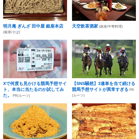
明月庵 ぎんざ 田中屋 銀座本店
天空飲茶酒家
(銀座/中華料理)
(銀座/そば)
Xで何度も見かける競馬予想サイ
【SNS騒然】3連単を当て続ける
ト、本当に当たるのか試してみ
競馬予想サイトが異常すぎる
PR
た。
(ルーツ)
PR(ルーツ)