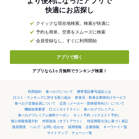
より便利になったアプリで
快適にお店探し
クイックな現在地検索。検索が快適に
予約も簡単。空席をスムーズに検索
会員登録なし。すぐに利用開始
アプリで開く
アプリなら1ヶ月無料でランキング検索！
利用規約
食べログについて
携帯電話番号認証とは
口コミ・ランキングに対する取り組み
飲食店・飲食企業様向けサービス
食べログ店舗会員について
広告（メーカー・団体様等向け）について
機能改善要望
口コミガイドライン
食べログプレミアム
食べログプレミアム無料クーポン
ネット予約（リクエスト予約）
個人情報保護方針
外部送信（オプトアウト）
特定商取引法に基づく表記
推奨環境
ヘルプ・お問い合わせ
採用情報
企業情報
キーワード一覧
サイトマップ
チェーン一覧