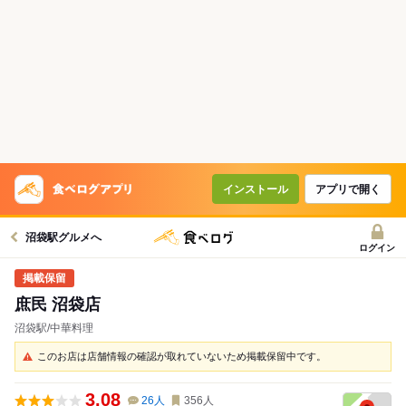
インストール
アプリで開く
沼袋駅グルメへ
ログイン
庶民 沼袋店
沼袋駅/中華料理
このお店は店舗情報の確認が取れていないため掲載保留中です。
3.08
26
人
356
人