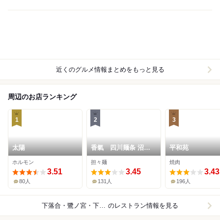
近くのグルメ情報まとめをもっと見る
周辺のお店ランキング
1
2
3
太陽
香氣 四川麺条 沼袋
平和苑
店
ホルモン
担々麺
焼肉
3.51
3.45
3.43
80人
131人
196人
下落合・鷺ノ宮・下井草
のレストラン情報を見る