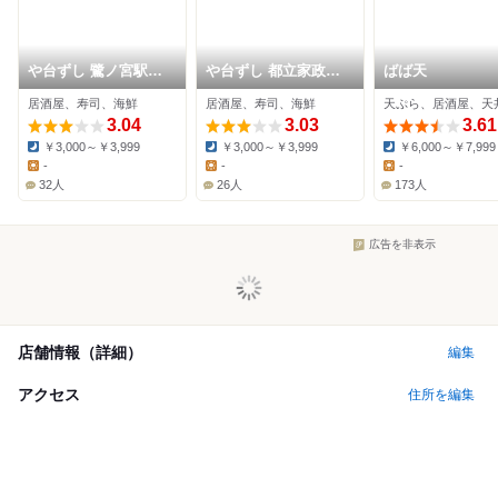
や台ずし 鷺ノ宮駅前
や台ずし 都立家政駅
ばば天
町
南口町
居酒屋、寿司、海鮮
居酒屋、寿司、海鮮
天ぷら、居酒屋、天
3.04
3.03
3.61
￥3,000～￥3,999
￥3,000～￥3,999
￥6,000～￥7,999
Dinner:
Dinner:
Dinner:
-
-
-
Lunch:
Lunch:
Lunch:
32人
26人
173人
広告を非表示
店舗情報（詳細）
編集
アクセス
住所を編集