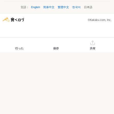
言語：
English
简体中文
繁體中文
한국어
日本語
©Kakaku.com, Inc.
行った
保存
共有