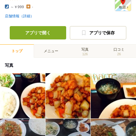
～￥999
-
店舗情報（詳細）
アプリで開く
アプリで保存
写真
口コミ
トップ
メニュー
126
26
写真