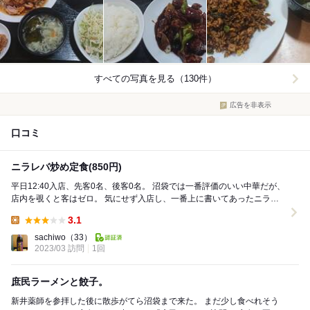
すべての写真を見る（130件）
広告を非表示
口コミ
ニラレバ炒め定食(850円)
平日12:40入店、先客0名、後客0名。 沼袋では一番評価のいい中華だが、
店内を覗くと客はゼロ。 気にせず入店し、一番上に書いてあったニラレ
バ炒め定食を注文。 店内のテレビで...
3.1
Lunch:
sachiwo
（33）
2023/03 訪問
1回
庶民ラーメンと餃子。
新井薬師を参拝した後に散歩がてら沼袋まで来た。 まだ少し食べれそう