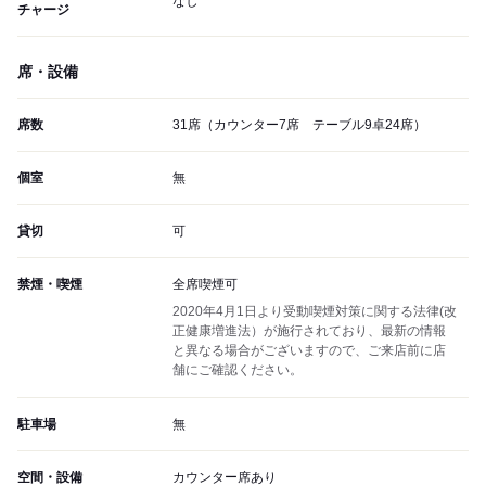
なし
チャージ
席・設備
席数
31席（カウンター7席 テーブル9卓24席）
個室
無
貸切
可
禁煙・喫煙
全席喫煙可
2020年4月1日より受動喫煙対策に関する法律(改
正健康増進法）が施行されており、最新の情報
と異なる場合がございますので、ご来店前に店
舗にご確認ください。
駐車場
無
空間・設備
カウンター席あり