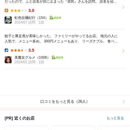
だったので、ふと店名が目に止まった『庶民』さんを訪問。 店名を冠し
た庶民ラーメンと焼き餃子を注文。 庶民ラー...
3.0
Lunch:
虹色拉麺紀行
（154）
2024/07 訪問
1回
餃子と豚足煮が美味しかった。 ファミリーがやってるお店。 地元の人に
人気で、メニュー多め。 300円メニューもあり、 リーズナブル。 食べ放
題コースも...
3.5
Dinner:
美魔女グルメ
（1006）
2024/01 訪問
1回
口コミをもっと見る（26人）
[PR] 近くのお店
もっと見る