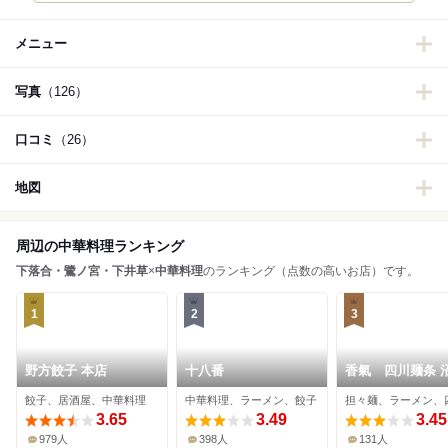
メニュー
写真
（126）
口コミ
（26）
地図
周辺の中華料理ランキング
下落合・鷺ノ宮・下井草
×
中華料理
のランキング（点数の高いお店）です。
1
2
3
野方餃子 本店
十八番
香氣 四川麺条 
店
餃子、居酒屋、中華料理
中華料理、ラーメン、餃子
3.65
3.49
3.45
979人
398人
131人