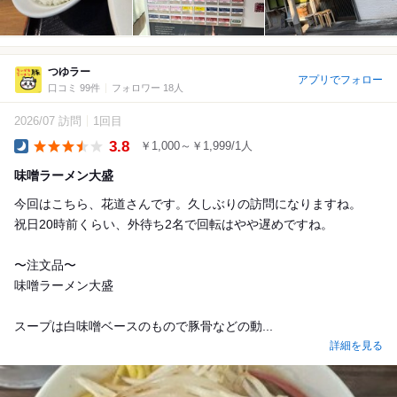
つゆラー
アプリでフォロー
口コミ 99件
フォロワー 18人
2026/07 訪問
1回目
3.8
￥1,000～￥1,999/1人
Dinner
味噌ラーメン大盛
今回はこちら、花道さんです。久しぶりの訪問になりますね。
祝日20時前くらい、外待ち2名で回転はやや遅めですね。
〜注文品〜
味噌ラーメン大盛
スープは白味噌ベースのもので豚骨などの動...
詳細を見る