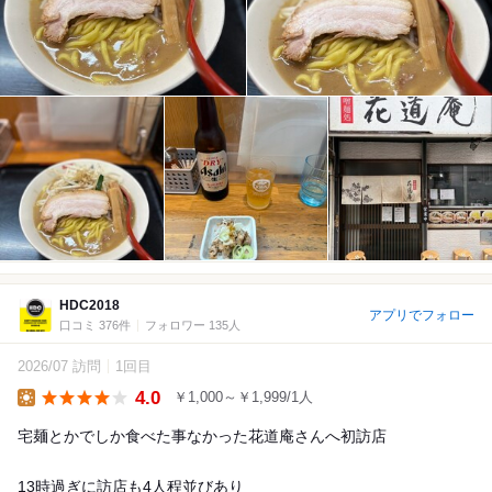
HDC2018
アプリでフォロー
口コミ 376件
フォロワー 135人
2026/07 訪問
1回目
4.0
￥1,000～￥1,999/1人
Lunch
宅麺とかでしか食べた事なかった花道庵さんへ初訪店
13時過ぎに訪店も4人程並びあり