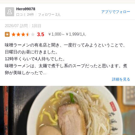
Hero99078
アプリでフォロー
口コミ 24件
フォロワー 2人
2026/07 訪問
1回目
3.5
￥1,000～￥1,999/1人
Lunch
味噌ラーメンの有名店と聞き、一度行ってみようということで、
日曜日のお昼に行きました。
12時半くらいで4人待ちでした。
味噌ラーメンは、太麺で煮干し系のスープだったと思います。煮
卵が美味しかったで...
詳細を見る