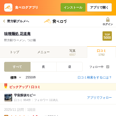
インストール
アプリで開く
野方駅グルメへ
ログイン
味噌麺処 花道庵
野方駅/ラーメン､ つけ麺
写真
口コミ
トップ
メニュー
6557
1782
すべて
夜
昼
フォロー中
口コミ検索をするには？
2550件
ピックアップ！口コミ
宇宙探偵モビー
アプリでフォロー
口コミ 954件
フォロワー 1118人
2025/11 訪問
1回目