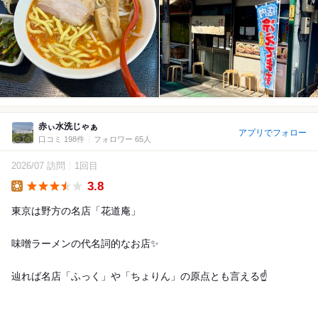
赤ぃ水洗じゃぁ
アプリでフォロー
口コミ 198件
フォロワー 65人
2026/07 訪問
1回目
3.8
Lunch
東京は野方の名店「花道庵」
味噌ラーメンの代名詞的なお店✨
辿れば名店「ふっく」や「ちょりん」の原点とも言える☝️