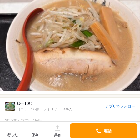
ゆーじむ
アプリでフォロー
口コミ 1735件
フォロワー 1334人
2026/07 訪問
1回目
4.8
￥1,000～￥1,999/1人
詳細
電話
Lunch
行った
保存
共有
辛味噌×バター×生玉子に病みつき！