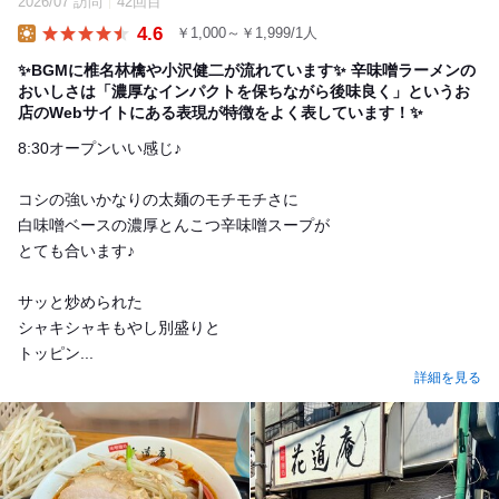
2026/07 訪問
42回目
4.6
￥1,000～￥1,999/1人
Lunch
✨BGMに椎名林檎や小沢健二が流れています✨ 辛味噌ラーメンの
おいしさは「濃厚なインパクトを保ちながら後味良く」というお
店のWebサイトにある表現が特徴をよく表しています！✨
8:30オープンいい感じ♪
コシの強いかなりの太麺のモチモチさに
白味噌ベースの濃厚とんこつ辛味噌スープが
とても合います♪
サッと炒められた
シャキシャキもやし別盛りと
トッピン...
詳細を見る