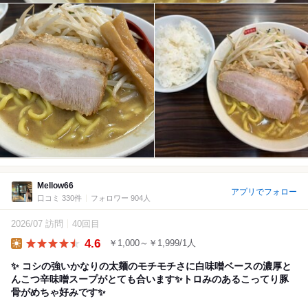
Mellow66
アプリでフォロー
口コミ 330件
フォロワー 904人
2026/07 訪問
40回目
4.6
￥1,000～￥1,999/1人
Lunch
✨ コシの強いかなりの太麺のモチモチさに白味噌ベースの濃厚と
んこつ辛味噌スープがとても合います✨トロみのあるこってり豚
骨がめちゃ好みです✨