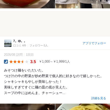
7。ゆ。。
アプリでフォロー
口コミ 4件
フォロワー 0人
2026/08 訪問
1回目
3.5
￥1,000～￥1,999/1人
Dinner
みそつけ麺をいただいた。
つけ汁の中の野菜が炒め野菜で個人的に好きなので嬉しかった。
シャキシャキもやしが美味しかった！
美味しすぎてすぐに麺の皿の底が見えた。
スープの中にはめんま、チャーシュー...
詳細を見る