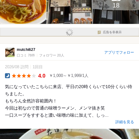
18
広告を非表示
mutchi627
アプリでフォロー
口コミ 78件
フォロワー 20人
2026/08 訪問
1回目
4.0
￥1,000～￥1,999/1人
Dinner
気になっていたこちらに来店、平日の20時くらいで10分くらい待
ちました。
もちろん全然許容範囲内！
今回は初なので普通の味噌ラーメン、メンマ抜き笑
一口スープをすすると濃い味噌の味に加えて、しっ...
詳細を見る