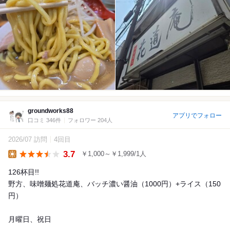
groundworks88
アプリでフォロー
口コミ 346件
フォロワー 204人
2026/07 訪問
4回目
3.7
￥1,000～￥1,999/1人
Lunch
126杯目!!
野方、味噌麺処花道庵、バッチ濃い醤油（1000円）+ライス（150
円）
月曜日、祝日