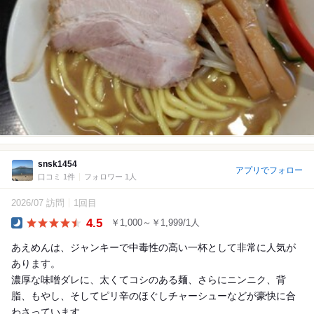
snsk1454
アプリでフォロー
口コミ 1件
フォロワー 1人
2026/07 訪問
1回目
4.5
￥1,000～￥1,999/1人
Dinner
あえめんは、ジャンキーで中毒性の高い一杯として非常に人気が
あります。
濃厚な味噌ダレに、太くてコシのある麺、さらにニンニク、背
脂、もやし、そしてピリ辛のほぐしチャーシューなどが豪快に合
わさっています...