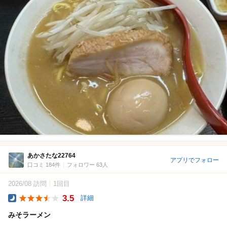
あかさたな22764
アプリでフォロー
口コミ 184件
フォロワー 63人
2026/08 訪問
1回目
3.5
詳細
Dinner
みそラーメン