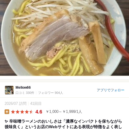
Mellow66
アプリでフォロー
口コミ 330件
フォロワー 904人
2026/07 訪問
41回目
4.6
￥1,000～￥1,999/1人
Lunch
✨ 辛味噌ラーメンのおいしさは「濃厚なインパクトを保ちながら
後味良く」というお店のWebサイトにある表現が特徴をよく表し