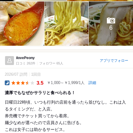
6
ilovePeony
アプリでフォロー
口コミ 262件
フォロワー 65人
2026/07 訪問
1回目
3.5
￥1,000～￥1,999/1人
詳細
Dinner
濃厚でもなぜかサラリと食べられる！
日曜日22時頃、いつも行列の店前を通ったら並びなし。これは入
るタイミングだ、と入店。
券売機でチケット買ってから着席。
麺少なめが選べたので店員さんに告げる。
これは女子には助かるサービス。