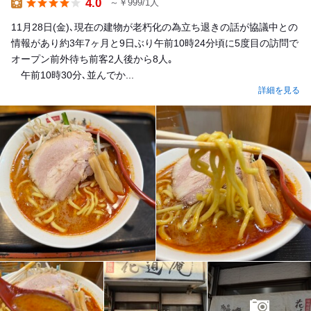
4.0
～￥999/1人
Lunch
11月28日(金)､現在の建物が老朽化の為立ち退きの話が協議中との
情報があり約3年7ヶ月と9日ぶり午前10時24分頃に5度目の訪問で
オープン前外待ち前客2人後から8人｡
午前10時30分､並んでか...
詳細を見る