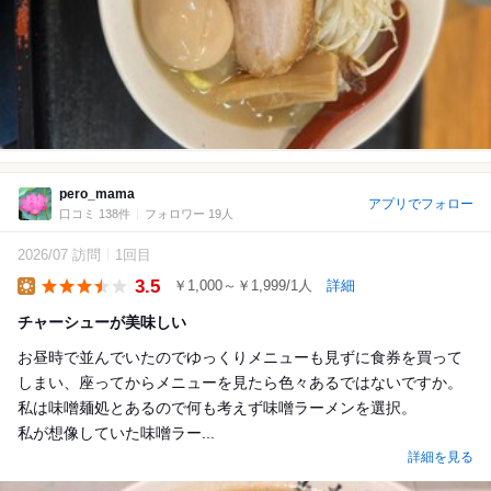
pero_mama
アプリでフォロー
口コミ 138件
フォロワー 19人
2026/07 訪問
1回目
3.5
￥1,000～￥1,999/1人
詳細
Lunch
チャーシューが美味しい
お昼時で並んでいたのでゆっくりメニューも見ずに食券を買って
しまい、座ってからメニューを見たら色々あるではないですか。
私は味噌麺処とあるので何も考えず味噌ラーメンを選択。
私が想像していた味噌ラー...
詳細を見る