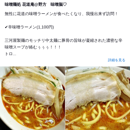
味噌麺処 花道庵@野方 味噌脳♡
無性に花道の味噌ラーメンが食べたくなり、我慢出来ず訪問！
✔︎辛味噌ラーメン(1,100円)
三河屋製麺のモッチリ中太麺に豚骨の旨味が凝縮された濃密な辛
味噌スープが絡むぅぅぅ！！！
トロ...
詳細を見る