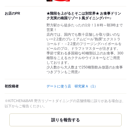
お店のPR
★階段を上がるとそこは別世界★ お食事ドリン
ク充実の南国リゾート風ダイニングバー♪
野方駅から徒歩たったの1分！1８時～朝3時まで
営業！
店内では、国内でも数十店舗しか取り扱いのな
いー2.2度のプレミアムビール”熟撰”エクストラ
コールド・－2.2度のフリージングハイボールを
ビールのプロ、ドラフトマスターが注ぎます。
季節で変わる多国籍な40種類以上のお食事。300
種類をこえるカクテルやウイスキーなどご用意
しております。
少人数から大人数まで250種類飲み放題のお食事
つきプランもご用意♪
初投稿者
デートに使う店 研究家Ａ
（1）
※KITCHEN&BAR 野方リゾートダイニングの店舗情報に誤りがある場合は、
以下からご報告ください。
誤りを報告する