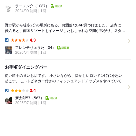
Dinner:
ラーメン介
（1087）
2024/09 訪問
1回
野方駅から徒歩2分の場所にある。お洒落なBAR見つけました。 店内に一
歩入ると、南国リゾートをイメージしたおしゃれな空間が広がり、スタッ
フさんもアロハシャツでお出迎えしてくれます...
4.3
Dinner:
フレンチりゅうた
（34）
2026/04 訪問
1回
お手頃ダイニングバー
使い勝手の良いお店です。 小さいながら、懐かしいロンドン時代を思い
起こす、モルトビネガー付きのフィッシュアンドチップスを食べていて、
何年振りかで、ピムズというお酒を思い出しました...
3.4
Dinner:
新太郎57
（567）
2025/07 訪問
1回