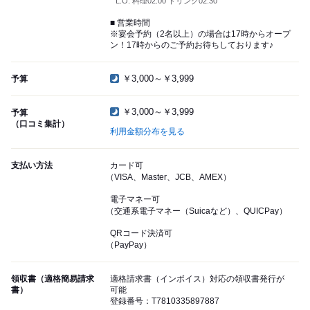
L.O. 料理02:00 ドリンク02:30
■ 営業時間
※宴会予約（2名以上）の場合は17時からオープ
ン！17時からのご予約お待ちしております♪
￥3,000～￥3,999
予算
￥3,000～￥3,999
予算
（口コミ集計）
利用金額分布を見る
支払い方法
カード可
（VISA、Master、JCB、AMEX）
電子マネー可
（交通系電子マネー（Suicaなど）、QUICPay）
QRコード決済可
（PayPay）
領収書（適格簡易請求
適格請求書（インボイス）対応の領収書発行が
書）
可能
登録番号：T7810335897887