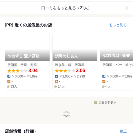
口コミをもっと見る（21人）
[PR] 近くの居酒屋のお店
もっと見る
や台ずし 鷺ノ宮駅前
焼鳥めしあん
NATURAL NINE
町
NOGATA
居酒屋、寿司、海鮮
焼き鳥、鍋、居酒屋
3.04
3.06
-
￥3,000～￥3,999
￥2,000～￥2,999
￥3,000～￥3,999
Dinner:
Dinner:
Dinner:
-
-
-
Lunch:
Lunch:
Lunch:
33人
14人
- 人
広告を非表示
店舗情報（詳細）
修正