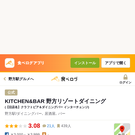
インストール
アプリで開く
野方駅グルメへ
ログイン
公式
KITCHEN&BAR 野方リゾートダイニング
(【旧店名】クラフトビア＆ダイニングバー インターチェンジ)
野方駅/ダイニングバー､ 居酒屋､ バー
3.08
21
人
439
人
￥3,000～￥3,999
-