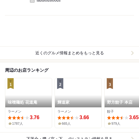
fabulousfoods
近くのグルメ情報まとめをもっと見る
周辺のお店ランキング
1
2
3
味噌麺処 花道庵
輝道家
野方餃子 本店
ラーメン
ラーメン
餃子
3.76
3.66
3.65
1787人
665人
979人
下落合・鷺ノ宮・下井草
のレストラン情報を見る