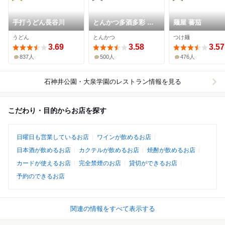
手打うどん長谷川
とんかつ多酒多彩 地
麺屋 蕃茄
蔵
うどん
とんかつ
つけ麺
3.69
3.58
3.57
837人
500人
476人
石神井公園・大泉学園
のレストラン情報を見る
こだわり・目的からお店を探す
日曜日も営業しているお店
ワインが飲めるお店
日本酒が飲めるお店
カクテルが飲めるお店
焼酎が飲めるお店
カードが使えるお店
完全禁煙のお店
貸切ができるお店
予約のできるお店
関連の情報をすべて表示する