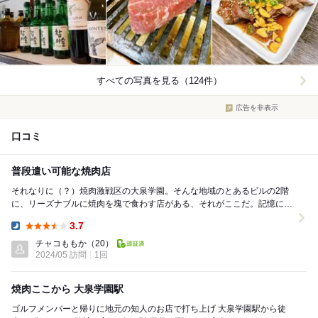
すべての写真を見る（124件）
広告を非表示
口コミ
普段遣い可能な焼肉店
それなりに（？）焼肉激戦区の大泉学園。そんな地域のとあるビルの2階
に、リーズナブルに焼肉を塊で食わす店がある、それがここだ。記憶に間
違えなければ５年以上前のコロナ前にオープン、その...
3.7
Dinner:
チャコももか
（20）
2024/05 訪問
1回
焼肉ここから 大泉学園駅
ゴルフメンバーと帰りに地元の知人のお店で打ち上げ 大泉学園駅から徒