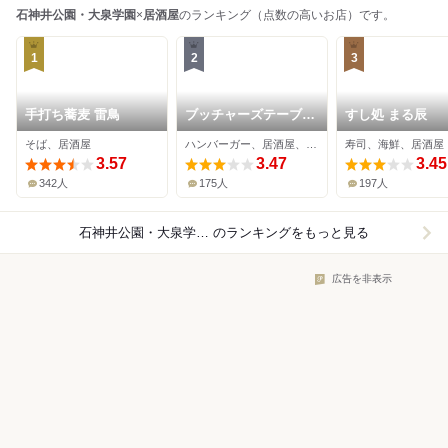
石神井公園・大泉学園
×
居酒屋
のランキング（点数の高いお店）です。
1
2
3
手打ち蕎麦 雷鳥
ブッチャーズテーブル
すし処 まる辰
石神井公園
そば、居酒屋
ハンバーガー、居酒屋、ワインバー
寿司、海鮮、居酒屋
3.57
3.47
3.45
342人
175人
197人
石神井公園・大泉学園×居酒屋
のランキングをもっと見る
広告を非表示