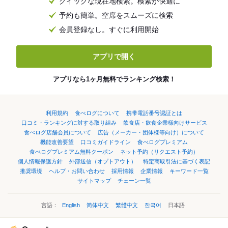
クイックな現在地検索。検索が快適に
予約も簡単。空席をスムーズに検索
会員登録なし。すぐに利用開始
アプリで開く
アプリなら1ヶ月無料でランキング検索！
利用規約
食べログについて
携帯電話番号認証とは
口コミ・ランキングに対する取り組み
飲食店・飲食企業様向けサービス
食べログ店舗会員について
広告（メーカー・団体様等向け）について
機能改善要望
口コミガイドライン
食べログプレミアム
食べログプレミアム無料クーポン
ネット予約（リクエスト予約）
個人情報保護方針
外部送信（オプトアウト）
特定商取引法に基づく表記
推奨環境
ヘルプ・お問い合わせ
採用情報
企業情報
キーワード一覧
サイトマップ
チェーン一覧
言語：
English
简体中文
繁體中文
한국어
日本語