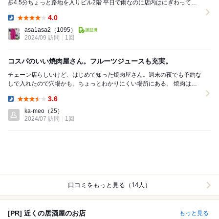
歩4.5分ちょっと路地を入りビル2階 平日で雨なのに店内はにぎわってま
す 名物❣️伝説盛りは新鮮なお肉を...
4.0
Dinner:
asa1asa2
（1095）
2024/09 訪問
1回
コスパのいい焼肉屋さん。フルーツジュースも充実。
チェーン店らしいけど、はじめて知った焼肉屋さん。週末の夜でも予約な
しで入れたので穴場かも。ちょっとわかりにくい場所にある。 焼肉は上
を頼まなくても全体的に美味しい。コスパ良し...
3.6
Dinner:
ka-meo
（25）
2024/07 訪問
1回
口コミをもっと見る（14人）
[PR] 近くの居酒屋のお店
もっと見る