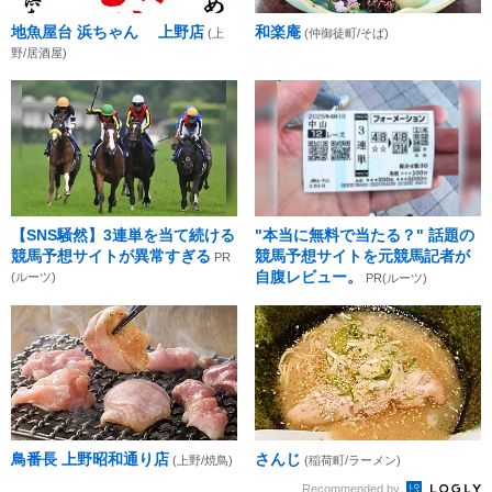
地魚屋台 浜ちゃん 上野店
和楽庵
(上
(仲御徒町/そば)
野/居酒屋)
【SNS騒然】3連単を当て続ける
"本当に無料で当たる？" 話題の
競馬予想サイトが異常すぎる
競馬予想サイトを元競馬記者が
PR
自腹レビュー。
(ルーツ)
PR(ルーツ)
鳥番長 上野昭和通り店
さんじ
(上野/焼鳥)
(稲荷町/ラーメン)
Recommended by