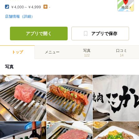
￥4,000～￥4,999
-
店舗情報（詳細）
アプリで開く
アプリで保存
写真
口コミ
トップ
メニュー
122
14
写真