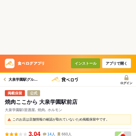
インストール
アプリで開く
大泉学園駅グルメへ
ログイン
公式
焼肉ここから 大泉学園駅前店
大泉学園駅/居酒屋､ 焼肉､ ホルモン
このお店は店舗情報の確認が取れていないため掲載保留中です。
3.04
14
人
660
人