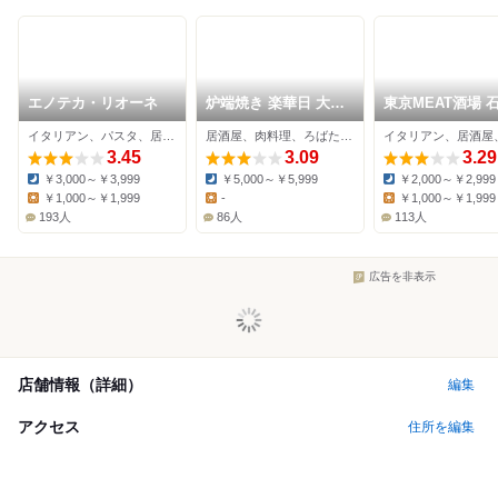
エノテカ・リオーネ
炉端焼き 楽華日 大泉
東京MEAT酒場 
邸 海鮮 個室 居酒屋
井公園店
イタリアン、パスタ、居酒屋
居酒屋、肉料理、ろばた焼き
3.45
3.09
3.29
￥3,000～￥3,999
￥5,000～￥5,999
￥2,000～￥2,999
Dinner:
Dinner:
Dinner:
￥1,000～￥1,999
-
￥1,000～￥1,999
Lunch:
Lunch:
Lunch:
193人
86人
113人
広告を非表示
店舗情報（詳細）
編集
アクセス
住所を編集