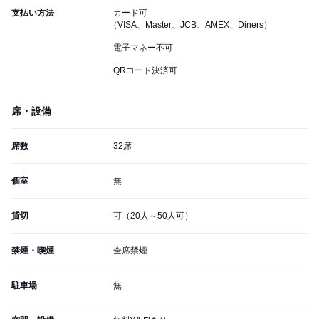
支払い方法
カード可
（VISA、Master、JCB、AMEX、Diners）
電子マネー不可
QRコード決済可
席・設備
席数
32席
個室
無
貸切
可（20人～50人可）
禁煙・喫煙
全席禁煙
駐車場
無