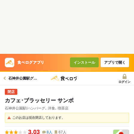
インストール
アプリで開く
石神井公園駅グルメへ
ログイン
カフェ･ブラッセリー サンボ
石神井公園駅/ハンバーグ､ 洋食､ 喫茶店
このお店は現在閉店しております。
3.03
8
人
67
人