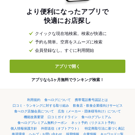
より便利になったアプリで
快適にお店探し
クイックな現在地検索。検索が快適に
予約も簡単。空席をスムーズに検索
会員登録なし。すぐに利用開始
アプリで開く
アプリなら1ヶ月無料でランキング検索！
利用規約
食べログについて
携帯電話番号認証とは
口コミ・ランキングに対する取り組み
飲食店・飲食企業様向けサービス
食べログ店舗会員について
広告（メーカー・団体様等向け）について
機能改善要望
口コミガイドライン
食べログプレミアム
食べログプレミアム無料クーポン
ネット予約（リクエスト予約）
個人情報保護方針
外部送信（オプトアウト）
特定商取引法に基づく表記
推奨環境
ヘルプ・お問い合わせ
採用情報
企業情報
キーワード一覧