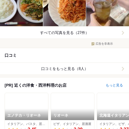
すべての写真を見る（27件）
広告を非表示
口コミ
口コミをもっと見る（8人）
[PR] 近くの洋食・西洋料理のお店
もっと見る
エノテカ・リオーネ
リオーネ
北海道イタリアン
アボッカ エミオ石神
イタリアン、パスタ、居酒屋
ピザ、イタリアン、居酒屋
イタリアン、ピザ、
井公園店