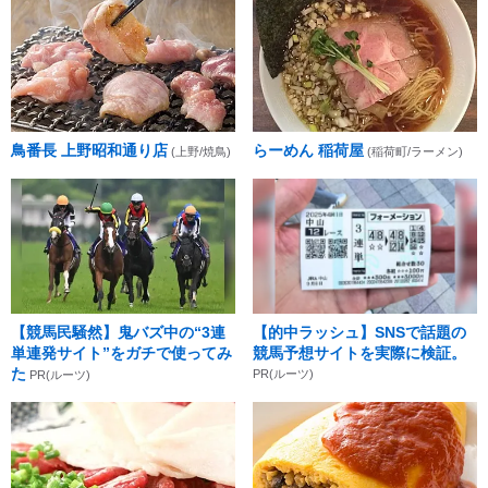
鳥番長 上野昭和通り店
らーめん 稲荷屋
(上野/焼鳥)
(稲荷町/ラーメン)
【競馬民騒然】鬼バズ中の“3連
【的中ラッシュ】SNSで話題の
単連発サイト”をガチで使ってみ
競馬予想サイトを実際に検証。
た
PR(ルーツ)
PR(ルーツ)