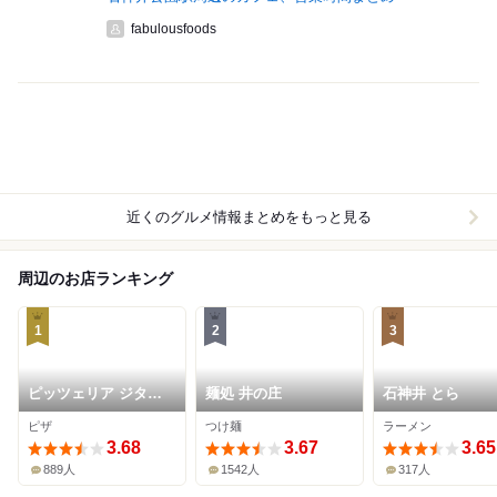
fabulousfoods
近くのグルメ情報まとめをもっと見る
周辺のお店ランキング
1
2
3
ピッツェリア ジター
麺処 井の庄
石神井 とら
リア ダ フィリッポ
ピザ
つけ麺
ラーメン
3.68
3.67
3.65
889人
1542人
317人