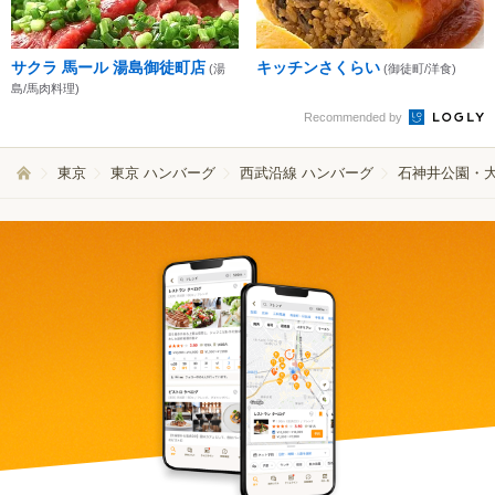
サクラ 馬ール 湯島御徒町店
キッチンさくらい
(湯
(御徒町/洋食)
島/馬肉料理)
Recommended by
東京
東京 ハンバーグ
西武沿線 ハンバーグ
石神井公園・大