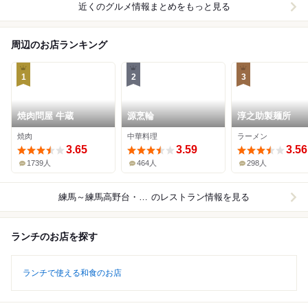
近くのグルメ情報まとめをもっと見る
周辺のお店ランキング
1
2
3
焼肉問屋 牛蔵
源烹輪
淳之助製麺所
焼肉
中華料理
ラーメン
3.65
3.59
3.56
1739人
464人
298人
練馬～練馬高野台・光が丘
のレストラン情報を見る
ランチのお店を探す
ランチで使える和食のお店