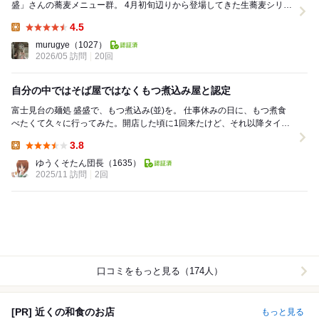
盛」さんの蕎麦メニュー群。 4月初旬辺りから登場してきた生蕎麦シリー
ズもその一環で、常連の1人としてこれは食べ...
4.5
Lunch:
murugye
（1027）
2026/05 訪問
20回
自分の中ではそば屋ではなくもつ煮込み屋と認定
富士見台の麺処 盛盛で、もつ煮込み(並)を。 仕事休みの日に、もつ煮食
べたくて久々に行ってみた。開店した頃に1回来たけど、それ以降タイミ
ングが合わなくて… 券売機でもつ煮込...
3.8
Lunch:
ゆうくそたん団長
（1635）
2025/11 訪問
2回
口コミをもっと見る（174人）
[PR] 近くの和食のお店
もっと見る