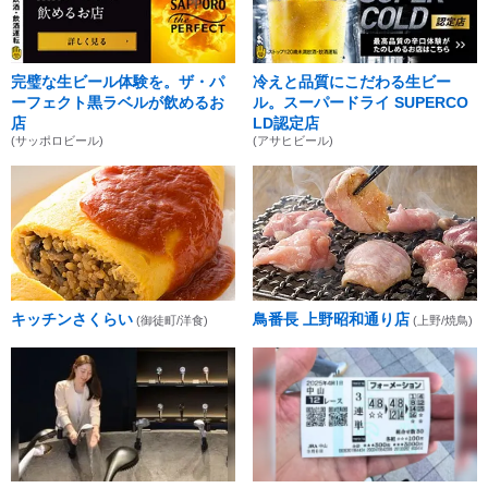
完璧な生ビール体験を。ザ・パ
冷えと品質にこだわる生ビー
ーフェクト黒ラベルが飲めるお
ル。スーパードライ SUPERCO
店
LD認定店
(サッポロビール)
(アサヒビール)
キッチンさくらい
鳥番長 上野昭和通り店
(御徒町/洋食)
(上野/焼鳥)