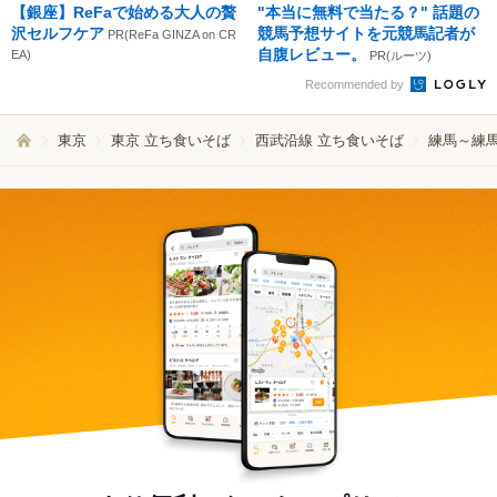
【銀座】ReFaで始める大人の贅
"本当に無料で当たる？" 話題の
沢セルフケア
競馬予想サイトを元競馬記者が
PR(ReFa GINZA on CR
自腹レビュー。
EA)
PR(ルーツ)
Recommended by
東京
東京 立ち食いそば
西武沿線 立ち食いそば
練馬～練