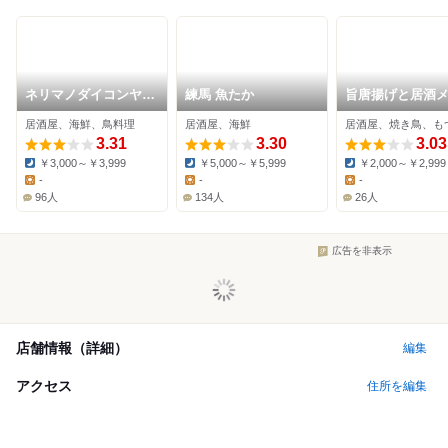
ネリマノダイコンヤ
練馬 魚たか
旨唐揚げと居酒
練馬
ミライザカ 練馬
居酒屋、海鮮、鳥料理
居酒屋、海鮮
居酒屋、焼き鳥、も
3.31
3.30
3.03
￥3,000～￥3,999
￥5,000～￥5,999
￥2,000～￥2,999
Dinner:
Dinner:
Dinner:
-
-
-
Lunch:
Lunch:
Lunch:
96人
134人
26人
広告を非表示
店舗情報（詳細）
編集
アクセス
住所を編集