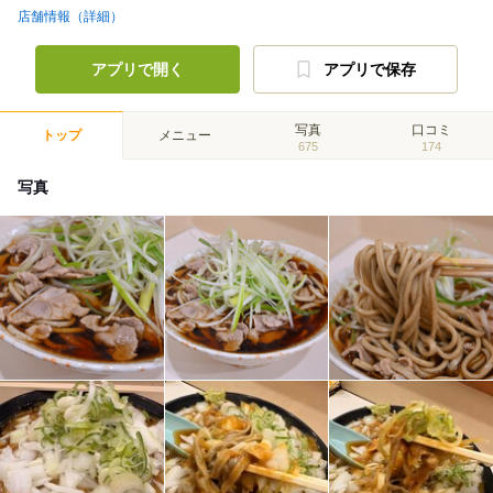
店舗情報（詳細）
アプリで開く
アプリで保存
写真
口コミ
トップ
メニュー
675
174
写真