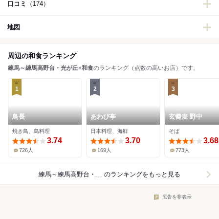
口コミ
（174）
地図
周辺の和食ランキング
練馬～練馬高野台・光が丘
×
和食
のランキング（点数の高いお店）です。
1
2
3
鳥長
あわび亭
玄蕎麦 野中
焼き鳥、鳥料理
日本料理、海鮮
そば
3.74
3.70
3.68
726人
169人
773人
練馬～練馬高野台・光が丘×和食
のランキングをもっと見る
広告を非表示