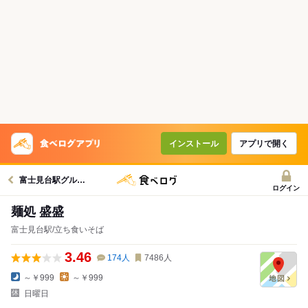
インストール
アプリで開く
富士見台駅グルメへ
ログイン
麺処 盛盛
富士見台駅/立ち食いそば
3.46
174
人
7486
人
～￥999
～￥999
日曜日