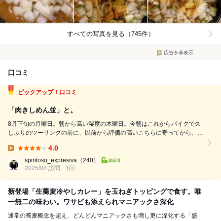
すべての写真を見る（745件）
広告を非表示
口コミ
ピックアップ！口コミ
「肉きしめん並」と。
8月下旬の月曜日。朝から高い湿度の木曜日。今朝はこれからバイクで久
しぶりのツーリングの前に、以前から評価の高いこちらに寄ってから。
横浜からだと東京北部はなかなか行きがたい場所なので、こういう機会は
4.0
逃さないようにしないと。 と言うことで、時刻は朝7時過ぎ。先客は2
Lunch:
名。とても狭い間口で、立ち食いそ...
spiritoso_expresiva
（240）
2025/08 訪問
1回
新登場「生蕎麦冷やしカレー」を玉ねぎトッピングで食す。唯
一無二の味わい。ワサビも添えられマニアックさ深化
通常の蕎麦概念を超え、どんどんマニアックさも増し更に深化する「盛