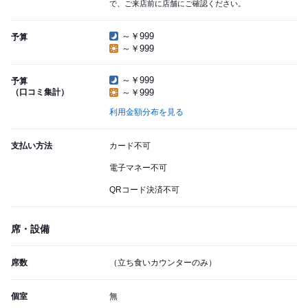
で、ご来店前に店舗にご確認ください。
～￥999
予算
～￥999
～￥999
予算
（口コミ集計）
～￥999
利用金額分布を見る
支払い方法
カード不可
電子マネー不可
QRコード決済不可
席・設備
席数
（立ち食いカウンターのみ）
個室
無