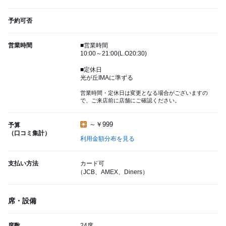
予約可否
営業時間
■営業時間
10:00～21:00(L.O20:30)
■定休日
光が丘IMAに準ずる
営業時間・定休日は変更となる場合がございますの
で、ご来店前に店舗にご確認ください。
～￥999
予算
（口コミ集計）
利用金額分布を見る
支払い方法
カード可
（JCB、AMEX、Diners）
席・設備
席数
24席