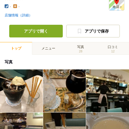
-
-
店舗情報（詳細）
アプリで開く
アプリで保存
写真
口コミ
トップ
メニュー
28
12
写真