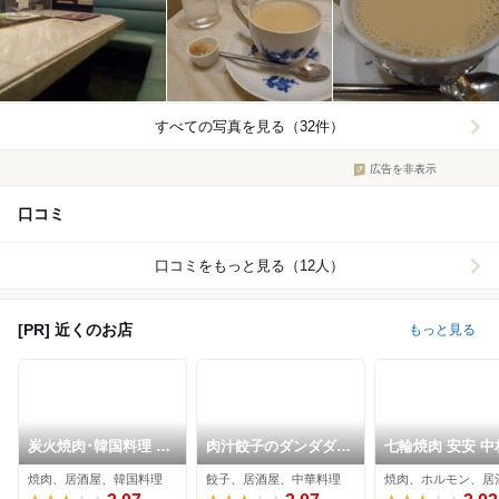
すべての写真を見る（32件）
広告を非表示
口コミ
口コミをもっと見る（12人）
[PR] 近くのお店
もっと見る
炭火焼肉･韓国料理 か
肉汁餃子のダンダダン
七輪焼肉 安安 中
んのや
練馬店
店
焼肉、居酒屋、韓国料理
餃子、居酒屋、中華料理
焼肉、ホルモン、居