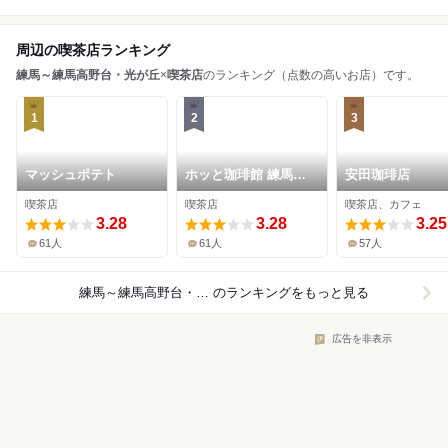
周辺の喫茶店ランキング
練馬～練馬高野台・光が丘
×
喫茶店
のランキング（点数の高いお店）です。
1
2
3
マッシュポテト
ホッと珈琲館 練馬南
安田珈琲店
店
喫茶店
喫茶店
喫茶店、カフェ
3.28
3.28
3.25
61人
61人
57人
練馬～練馬高野台・光が丘×喫茶店
のランキングをもっと見る
広告を非表示