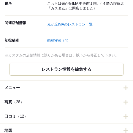
備考
こちらは光が丘IMA 中央館１階。( ４階の喫茶店
「カスタム」は閉店しました)
関連店舗情報
光が丘IMAのレストラン一覧
初投稿者
mameyo
（4）
※カスタムの店舗情報に誤りがある場合は、以下から修正して下さい。
レストラン情報を編集する
メニュー
写真
（28）
口コミ
（12）
地図