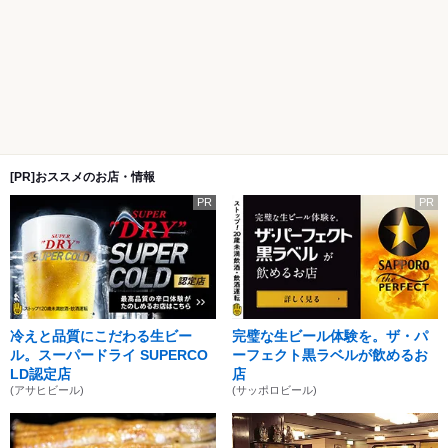
[PR]おススメのお店・情報
PR
PR
冷えと品質にこだわる生ビー
完璧な生ビール体験を。ザ・パ
ル。スーパードライ SUPERCO
ーフェクト黒ラベルが飲めるお
LD認定店
店
(アサヒビール)
(サッポロビール)