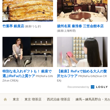
竹葉亭 銀座店
揚州名菜 秦淮春 三笠会館本店
(銀座/うなぎ)
(銀座/上海料理)
特別な名入れギフトも！ 銀座で
【銀座】ReFaで始める大人の贅
選ぶReFaの上質ケア
沢セルフケア
PR(ReFa GIN
PR(ReFa GINZA on CR
ZA on CREA)
EA)
Recommended by
東京
東京 喫茶店
西武沿線 喫茶店
練馬～練馬高野台・光が