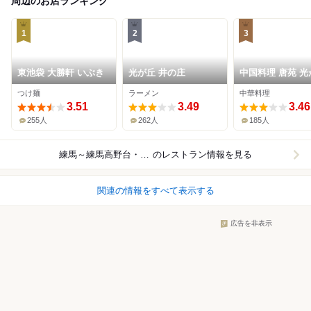
周辺のお店ランキング
1
2
3
東池袋 大勝軒 いぶき
光が丘 井の庄
中国料理 唐苑 光
IMA店
つけ麺
ラーメン
中華料理
3.51
3.49
3.46
255人
262人
185人
練馬～練馬高野台・光が丘
のレストラン情報を見る
関連の情報をすべて表示する
広告を非表示