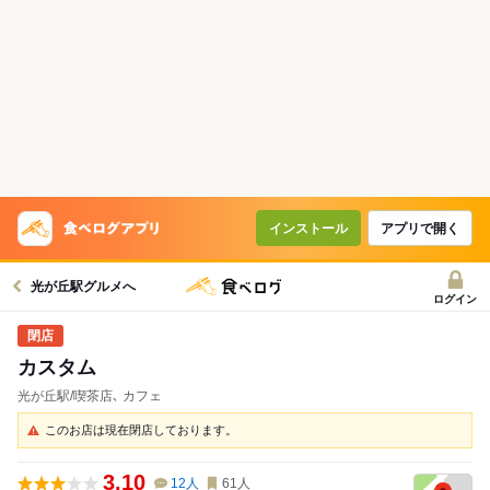
インストール
アプリで開く
光が丘駅グルメへ
ログイン
カスタム
光が丘駅/喫茶店､ カフェ
このお店は現在閉店しております。
3.10
12
人
61
人