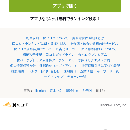
アプリで開く
アプリなら1ヶ月無料でランキング検索！
利用規約
食べログについて
携帯電話番号認証とは
口コミ・ランキングに対する取り組み
飲食店・飲食企業様向けサービス
食べログ店舗会員について
広告（メーカー・団体様等向け）について
機能改善要望
口コミガイドライン
食べログプレミアム
食べログプレミアム無料クーポン
ネット予約（リクエスト予約）
個人情報保護方針
外部送信（オプトアウト）
特定商取引法に基づく表記
推奨環境
ヘルプ・お問い合わせ
採用情報
企業情報
キーワード一覧
サイトマップ
チェーン一覧
言語：
English
简体中文
繁體中文
한국어
日本語
©Kakaku.com, Inc.