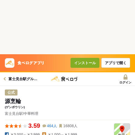
インストール
アプリで開く
富士見台駅グルメへ
ログイン
公式
源烹輪
(ゲンポウリン)
富士見台駅/中華料理
3.59
464
人
16808
人
￥3,000～￥3,999
￥1,000～￥1,999