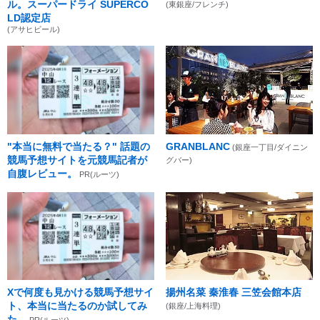
ル。スーパードライ SUPERCO
(東銀座/フレンチ)
LD認定店
(アサヒビール)
"本当に無料で当たる？" 話題の
GRANBLANC
(銀座一丁目/ダイニン
競馬予想サイトを元競馬記者が
グバー)
自腹レビュー。
PR(ルーツ)
Xで何度も見かける競馬予想サイ
揚州名菜 秦淮春 三笠会館本店
ト、本当に当たるのか試してみ
(銀座/上海料理)
た。