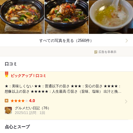
すべての写真を見る（2560件）
広告を非表示
口コミ
ピックアップ！口コミ
★：美味しくない ★★：普通以下の旨さ ★★★：安心の旨さ ★★★★：
想像以上の旨さ ★★★★★：人生最高 ①旨さ（旨味、塩味） 出汁と挽き
肉の旨味を強く感じ、旨味に負けないように塩味も強めになっており、ご
4.0
飯が進む。スープはカニカマが入っており、塩味は少し強め。 ②味の特
Lunch:
徴（甘味、...
グルメだい日記
（76）
2025/11 訪問
1回
点心とスープ