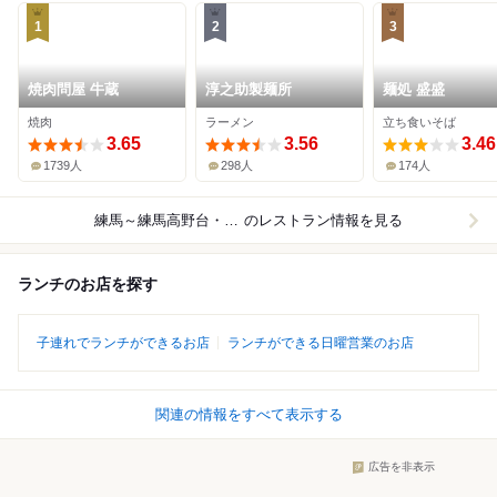
1
2
3
焼肉問屋 牛蔵
淳之助製麺所
麺処 盛盛
焼肉
ラーメン
立ち食いそば
3.65
3.56
3.46
1739人
298人
174人
練馬～練馬高野台・光が丘
のレストラン情報を見る
ランチのお店を探す
子連れでランチができるお店
ランチができる日曜営業のお店
関連の情報をすべて表示する
広告を非表示