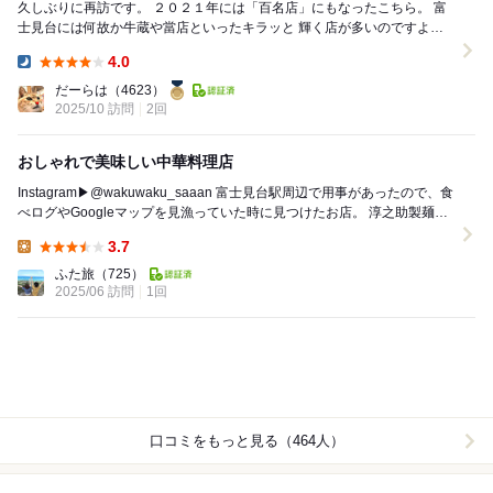
久しぶりに再訪です。 ２０２１年には「百名店」にもなったこちら。 富
士見台には何故か牛蔵や當店といったキラッと 輝く店が多いのですよね
え。 今回も大体どれも旨かった...
4.0
Dinner:
だーらは
（4623）
2025/10 訪問
2回
おしゃれで美味しい中華料理店
Instagram▶︎@wakuwaku_saaan 富士見台駅周辺で用事があったので、食
べログやGoogleマップを見漁っていた時に見つけたお店。 淳之助製麺所
と悩みま...
3.7
Lunch:
ふた旅
（725）
2025/06 訪問
1回
口コミをもっと見る（464人）