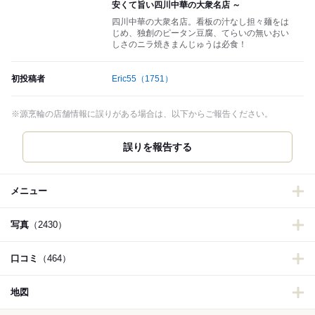
安くて旨い四川中華の大衆名店 ～
四川中華の大衆名店。看板の汁なし担々麺をは
じめ、独創のピータン豆腐、てらいの無いおい
しさのニラ焼きまんじゅうは必食！
初投稿者
Eric55
（1751）
※源烹輪の店舗情報に誤りがある場合は、以下からご報告ください。
誤りを報告する
メニュー
写真
（2430）
口コミ
（464）
地図