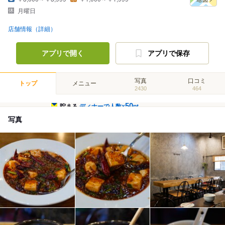
月曜日
店舗情報（詳細）
アプリで開く
アプリで保存
写真
口コミ
トップ
メニュー
2430
464
50
貯まる
ディナーで人数×
pt
写真