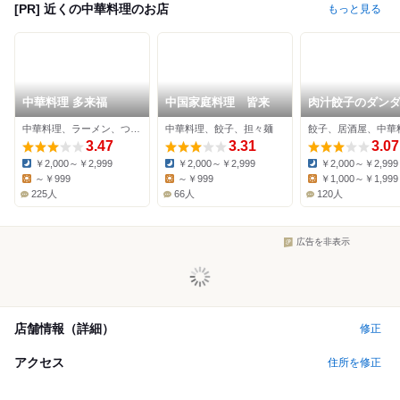
[PR] 近くの中華料理のお店
もっと見る
中華料理 多来福
中国家庭料理 皆来
肉汁餃子のダン
練馬店
中華料理、ラーメン、つけ麺
中華料理、餃子、担々麺
餃子、居酒屋、中華
3.47
3.31
3.07
￥2,000～￥2,999
￥2,000～￥2,999
￥2,000～￥2,999
Dinner:
Dinner:
Dinner:
～￥999
～￥999
￥1,000～￥1,999
Lunch:
Lunch:
Lunch:
225人
66人
120人
広告を非表示
店舗情報（詳細）
修正
アクセス
住所を修正