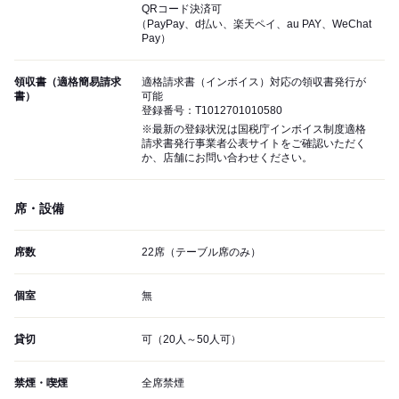
QRコード決済可
（PayPay、d払い、楽天ペイ、au PAY、WeChat
Pay）
領収書（適格簡易請求
適格請求書（インボイス）対応の領収書発行が
書）
可能
登録番号：T1012701010580
※最新の登録状況は国税庁インボイス制度適格
請求書発行事業者公表サイトをご確認いただく
か、店舗にお問い合わせください。
席・設備
席数
22席（テーブル席のみ）
個室
無
貸切
可（20人～50人可）
禁煙・喫煙
全席禁煙