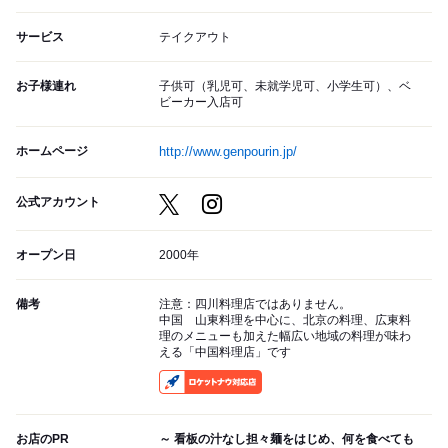
サービス
テイクアウト
お子様連れ
子供可（乳児可、未就学児可、小学生可）、ベ
ビーカー入店可
ホームページ
http://www.genpourin.jp/
公式アカウント
オープン日
2000年
備考
注意：四川料理店ではありません。
中国 山東料理を中心に、北京の料理、広東料
理のメニューも加えた幅広い地域の料理が味わ
える「中国料理店」です
RocketNow
お店のPR
～ 看板の汁なし担々麺をはじめ、何を食べても