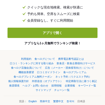
クイックな現在地検索。検索が快適に
予約も簡単。空席をスムーズに検索
会員登録なし。すぐに利用開始
アプリで開く
アプリなら1ヶ月無料でランキング検索！
利用規約
食べログについて
携帯電話番号認証とは
口コミ・ランキングに対する取り組み
飲食店・飲食企業様向けサービス
食べログ店舗会員について
広告（メーカー・団体様等向け）について
機能改善要望
口コミガイドライン
食べログプレミアム
食べログプレミアム無料クーポン
ネット予約（リクエスト予約）
個人情報保護方針
外部送信（オプトアウト）
特定商取引法に基づく表記
推奨環境
ヘルプ・お問い合わせ
採用情報
企業情報
キーワード一覧
サイトマップ
チェーン一覧
言語：
English
简体中文
繁體中文
한국어
日本語