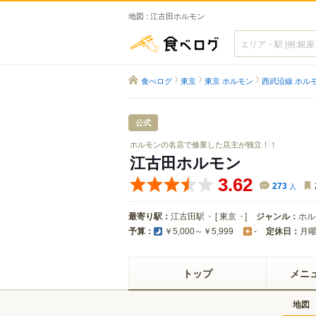
地図 : 江古田ホルモン
食べログ
食べログ
東京
東京 ホルモン
西武沿線 ホル
公式
ホルモンの名店で修業した店主が独立！！
江古田ホルモン
3.62
273
人
最寄り駅：
江古田駅
[
東京
]
ジャンル：
ホル
予算：
定休日：
月
￥5,000～￥5,999
-
トップ
メニ
地図