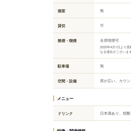
無
個室
可
貸切
全席喫煙可
禁煙・喫煙
2020年4月1日よ
なる場合がございま
無
駐車場
席が広い、カウン
空間・設備
メニュー
日本酒あり、焼酎
ドリンク
特徴・関連情報