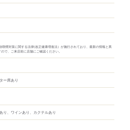
り受動喫煙対策に関する法律(改正健康増進法）が施行されており、最新の情報と異
すので、ご来店前に店舗にご確認ください。
ター席あり
あり、ワインあり、カクテルあり