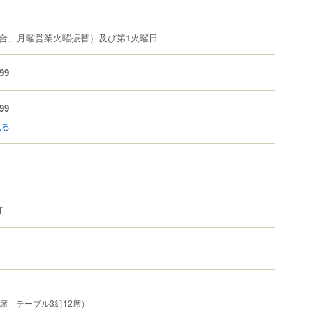
合、月曜営業火曜振替）及び第1火曜日
99
99
見る
可
2席 テーブル3組12席）