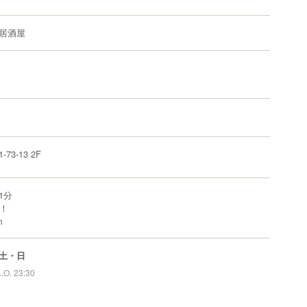
居酒屋
1-73-13
2F
1分
！！
m
土・日
L.O. 23:30