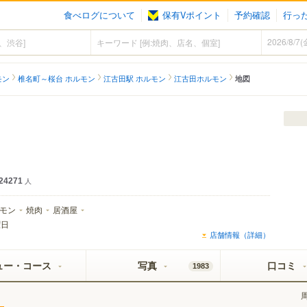
食べログについて
保有Vポイント
予約確認
行っ
モン
椎名町～桜台 ホルモン
江古田駅 ホルモン
江古田ホルモン
地図
24271
人
モン
焼肉
居酒屋
曜日
店舗情報（詳細）
ュー・コース
写真
口コミ
1983