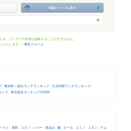
印刷ページを表示
ため、ユーザーの皆様は編集することができません。
いいたします。
報告フォーム
グ
椎名町～桜台ランチランキング
江古田駅ランチランキング
キング
東京総合ランキングTOP20
ハラミ
新鮮
コスパ
レバー
煮込み
飯
ビール
上ミノ
上タン
ラム