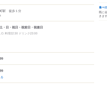
食べ
町駅 徒歩１分
既に
m
きま
土・日・祝日・祝前日・祝後日
L.O. 料理22:30 ドリンク23:00
99
99
見る