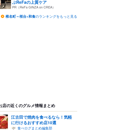
ぶReFaの上質ケア
PR（ReFa GINZA on CREA）
椎名町～桜台×和食
のランキングをもっと見る
お店の近くのグルメ情報まとめ
江古田で焼肉を食べるなら！気軽
に行けるおすすめ店10選
食べログまとめ編集部