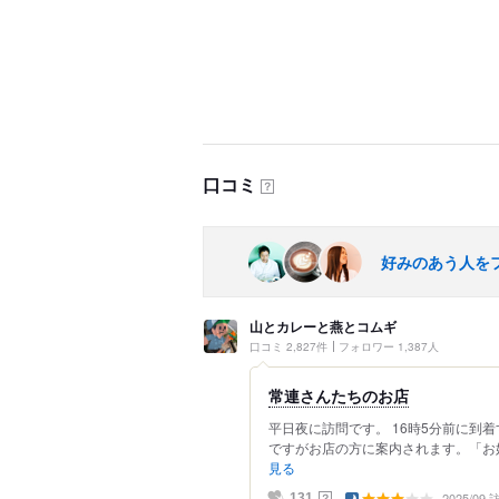
口コミ
？
好みのあう人を
山とカレーと燕とコムギ
口コミ 2,827件
フォロワー 1,387人
常連さんたちのお店
平日夜に訪問です。 16時5分前に到
ですがお店の方に案内されます。「お好
見る
2025/09
？
131