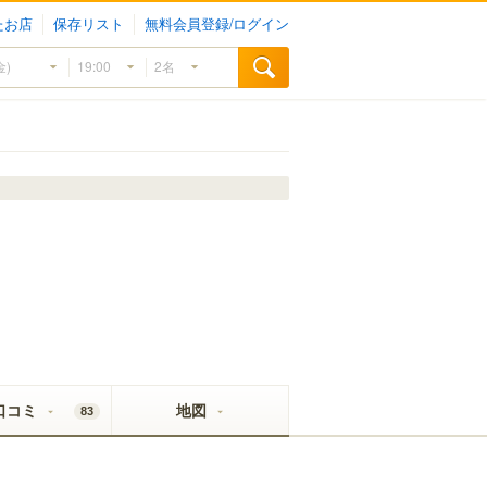
たお店
保存リスト
無料会員登録/ログイン
口コミ
地図
83