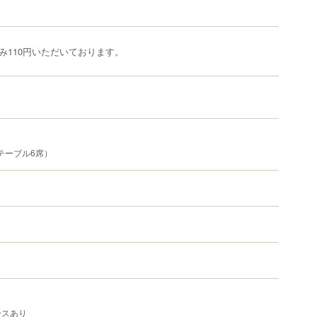
み110円いただいております。
テーブル6席）
ースあり