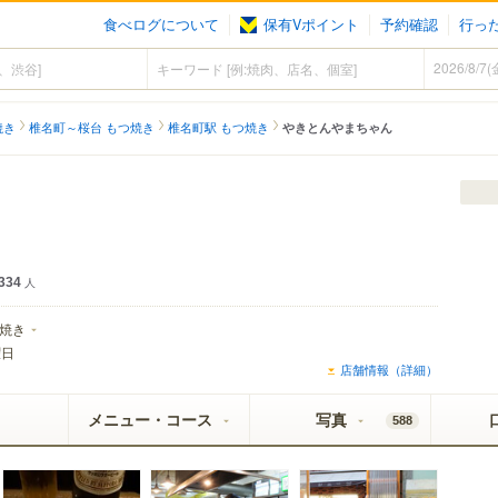
食べログについて
保有Vポイント
予約確認
行っ
焼き
椎名町～桜台 もつ焼き
椎名町駅 もつ焼き
やきとんやまちゃん
334
人
焼き
曜日
店舗情報（詳細）
メニュー・コース
写真
588