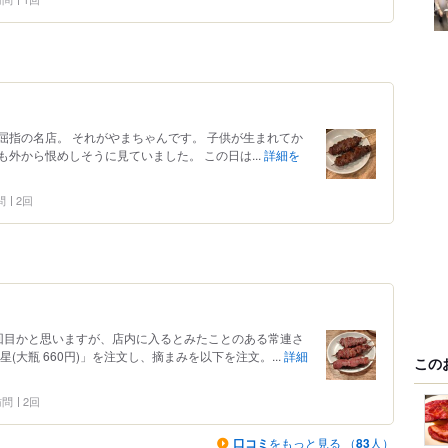
屈指の名店。 それがやまちゃんです。 子供が生まれてか
外から恨めしそうに見ていました。 この日は...
詳細を
問
2回
回目かと思いますが、店内に入るとみたことのある常連さ
(大瓶 660円)」を注文し、摘まみを以下を注文。...
詳細
この
 訪問
2回
口コミ
をもっと見る （
83
人）