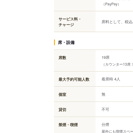
（PayPay）
サービス料・
席料として、税込
チャージ
席・設備
19席
席数
（カウンター13席 
着席時 4人
最大予約可能人数
無
個室
不可
貸切
分煙
禁煙・喫煙
屋外にも喫煙スペ