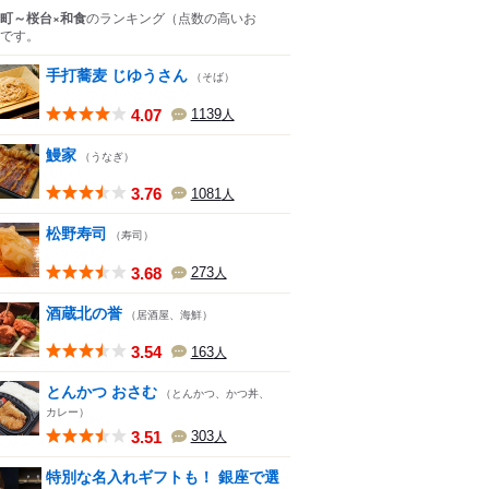
町～桜台×和食
のランキング
（点数の高いお
です。
手打蕎麦 じゆうさん
（そば）
4.07
1139
人
鰻家
（うなぎ）
3.76
1081
人
松野寿司
（寿司）
3.68
273
人
酒蔵北の誉
（居酒屋、海鮮）
3.54
163
人
とんかつ おさむ
（とんかつ、かつ丼、
カレー）
3.51
303
人
特別な名入れギフトも！ 銀座で選