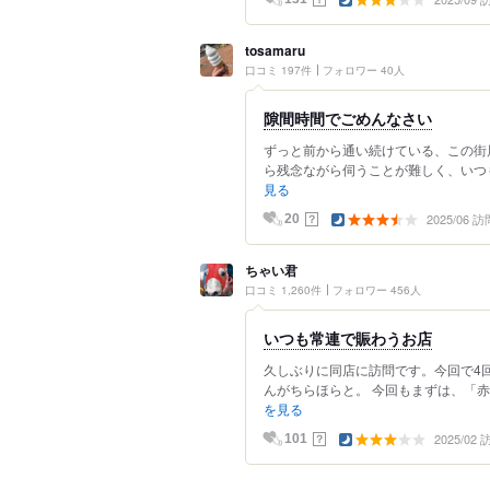
tosamaru
口コミ 197件
フォロワー 40人
隙間時間でごめんなさい
ずっと前から通い続けている、この街
ら残念ながら伺うことが難しく、いつも
見る
2025/06 訪
？
20
ちゃい君
口コミ 1,260件
フォロワー 456人
いつも常連で賑わうお店
久しぶりに同店に訪問です。今回で4
んがちらほらと。 今回もまずは、「赤星
を見る
2025/02
？
101