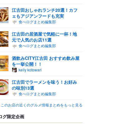
江古田おしゃれランチ20選！カフ
ェもアジアンフードも充実
食べログまとめ編集部
江古田の居酒屋で気軽に一杯！地
元で人気のお店11選
食べログまとめ編集部
酒飲みCITY江古田 おすすめ飲み屋
を一挙公開！！
kelly kotowari
江古田でラーメンを味う！お好み
の味別13選
食べログまとめ編集部
このお店の近くのグルメ情報まとめをもっと見る
ログ限定企画