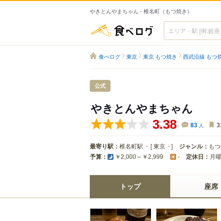
やきとんやまちゃん - 椎名町（もつ焼き）
食べログ
食べログ
東京
東京 もつ焼き
西武沿線 もつ
公式
やきとんやまちゃん
3.38
83
人
3
最寄り駅：
椎名町駅
[
東京
]
ジャンル：
もつ
予算：
定休日：
月
￥2,000～￥2,999
-
トップ
座席