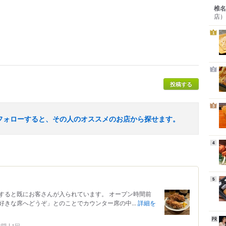
椎名
店）
1
2
投稿する
3
フォローすると、その人のオススメのお店から探せます。
4
5
着すると既にお客さんが入られています。 オープン時間前
きな席へどうぞ」とのことでカウンター席の中...
詳細を
 訪問
1回