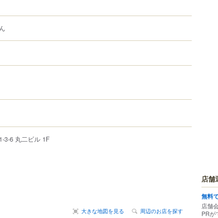
ん
1-3-6
丸二ビル 1F
店舗
無料
店舗
大きな地図を見る
周辺のお店を探す
PRが