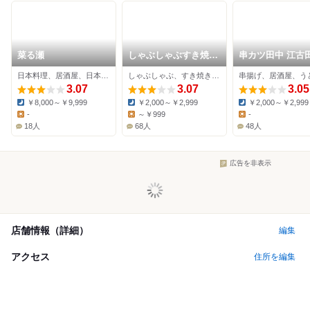
菜る瀬
しゃぶしゃぶすき焼ど
串カツ田中 江古
ん亭 江古田店
日本料理、居酒屋、日本酒バー
しゃぶしゃぶ、すき焼き、日本料理
串揚げ、居酒屋、う
3.07
3.07
3.05
￥8,000～￥9,999
￥2,000～￥2,999
￥2,000～￥2,999
Dinner:
Dinner:
Dinner:
-
～￥999
-
Lunch:
Lunch:
Lunch:
18人
68人
48人
広告を非表示
店舗情報（詳細）
編集
アクセス
住所を編集