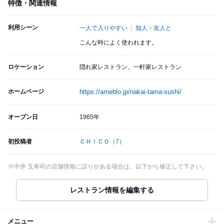
特徴・関連情報
利用シーン
一人で入りやすい
知人・友人と
こんな時によく使われます。
ロケーション
隠れ家レストラン、一軒家レストラン
ホームページ
https://ameblo.jp/nakai-tama-sushi/
オープン日
1965年
初投稿者
ＣＨＩＣＯ
（7）
※中井 玉寿司の店舗情報に誤りがある場合は、以下から修正して下さい。
レストラン情報を編集する
メニュー