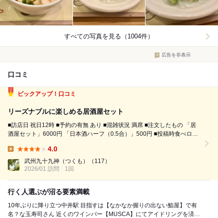
すべての写真を見る（1004件）
広告を非表示
口コミ
ピックアップ！口コミ
リーズナブルに楽しめる居酒屋セット
■訪店日 祝日12時 ■予約の有無 あり ■混雑状況 満席 ■注文したもの 「居
酒屋セット」6000円 「日本酒ハーフ（0.5合）」500円 ■投稿時食べログ
点数 3.32 ■電波状況 楽天良好 前々から行きたかった玉寿司を、知人が
4.0
予約してくれました。 この日は1...
Lunch:
武州九十九神（つくも）
（117）
2026/01 訪問
1回
行く人選ぶが沼る要素満載
10年ぶりに降り立つ中井駅 目指すは【なかなか握りの出ない鮨屋】で有
名？な玉寿司さん 近くのワインバー【MUSCA】にてアイドリングを済ま