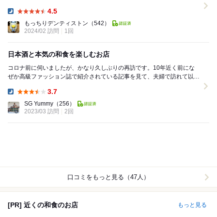
せてから酒豪の友とお邪魔します ...
4.5
Dinner:
もっちりデンティストン
（542）
2024/02 訪問
1回
日本酒と本気の和食を楽しむお店
コロナ前に伺いましたが、かなり久しぶりの再訪です。10年近く前にな
ぜか高級ファッション誌で紹介されている記事を見て、夫婦で訪れて以来
の大ファンです。毎回、とても美味しいお料理と未知...
3.7
Dinner:
SG Yummy
（256）
2023/03 訪問
2回
口コミをもっと見る（47人）
[PR] 近くの和食のお店
もっと見る