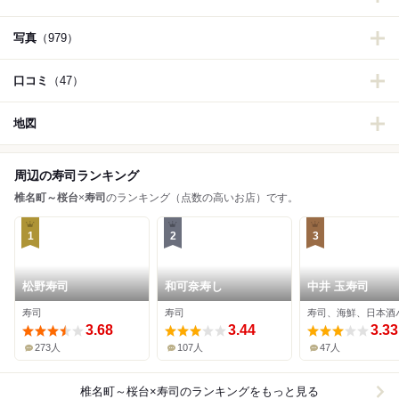
写真
（979）
口コミ
（47）
地図
周辺の寿司ランキング
椎名町～桜台
×
寿司
のランキング（点数の高いお店）です。
1
2
3
松野寿司
和可奈寿し
中井 玉寿司
寿司
寿司
寿司、海鮮、日本酒
3.68
3.44
3.33
273人
107人
47人
椎名町～桜台×寿司
のランキングをもっと見る