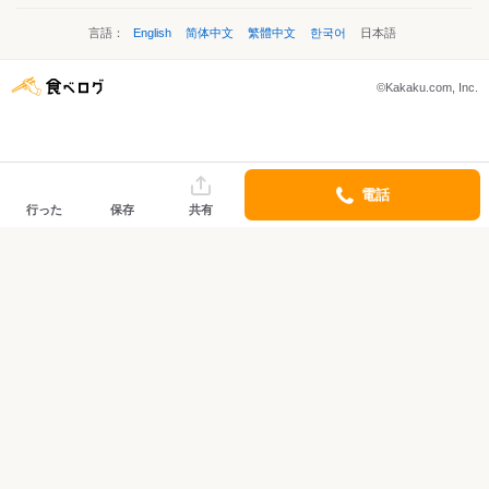
言語：
English
简体中文
繁體中文
한국어
日本語
©Kakaku.com, Inc.
電話
行った
保存
共有