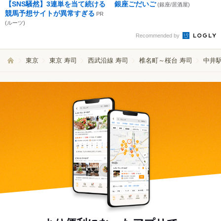
【SNS騒然】3連単を当て続ける
銀座ごだいご
(銀座/居酒屋)
競馬予想サイトが異常すぎる
PR
(ルーツ)
Recommended by
東京
東京 寿司
西武沿線 寿司
椎名町～桜台 寿司
中井駅