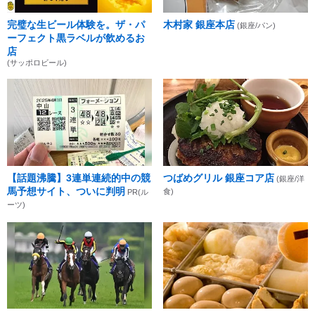
完璧な生ビール体験を。ザ・パ
木村家 銀座本店
(銀座/パン)
ーフェクト黒ラベルが飲めるお
店
(サッポロビール)
【話題沸騰】3連単連続的中の競
つばめグリル 銀座コア店
(銀座/洋
馬予想サイト、ついに判明
食)
PR(ル
ーツ)