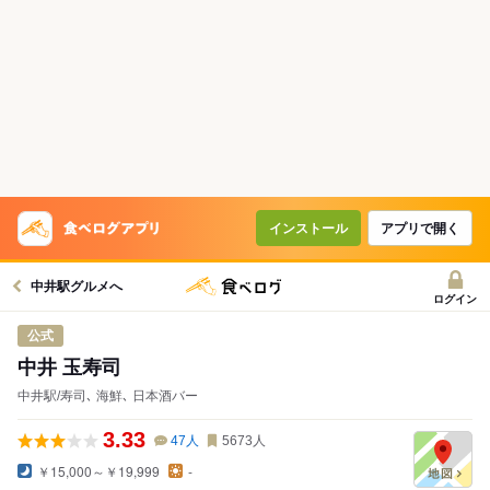
インストール
アプリで開く
中井駅グルメへ
ログイン
公式
中井 玉寿司
中井駅/寿司､ 海鮮､ 日本酒バー
3.33
47
人
5673
人
￥15,000～￥19,999
-