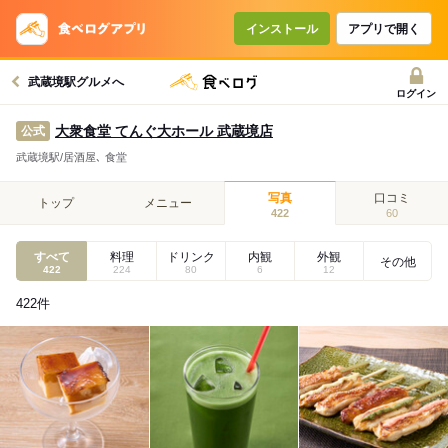
インストール
アプリで開く
武蔵境駅グルメへ
ログイン
大衆食堂 てんぐ大ホール 武蔵境店
公式
武蔵境駅/居酒屋､ 食堂
写真
口コミ
トップ
メニュー
422
60
すべて
料理
ドリンク
内観
外観
その他
422
224
80
6
12
422
件