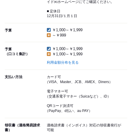
イド㈱ホームページにてご確認ください。
■ 定休日
12月31日/１月１日
￥1,000～￥1,999
予算
～￥999
￥1,000～￥1,999
予算
（口コミ集計）
￥1,000～￥1,999
利用金額分布を見る
支払い方法
カード可
（VISA、Master、JCB、AMEX、Diners）
電子マネー可
（交通系電子マネー（Suicaなど）、iD）
QRコード決済可
（PayPay、d払い、au PAY）
領収書（適格簡易請求
適格請求書（インボイス）対応の領収書発行が
書）
可能