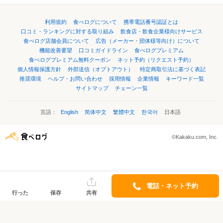
利用規約
食べログについて
携帯電話番号認証とは
口コミ・ランキングに対する取り組み
飲食店・飲食企業様向けサービス
食べログ店舗会員について
広告（メーカー・団体様等向け）について
機能改善要望
口コミガイドライン
食べログプレミアム
食べログプレミアム無料クーポン
ネット予約（リクエスト予約）
個人情報保護方針
外部送信（オプトアウト）
特定商取引法に基づく表記
推奨環境
ヘルプ・お問い合わせ
採用情報
企業情報
キーワード一覧
サイトマップ
チェーン一覧
言語：
English
简体中文
繁體中文
한국어
日本語
©Kakaku.com, Inc.
電話・ネット予約
行った
保存
共有