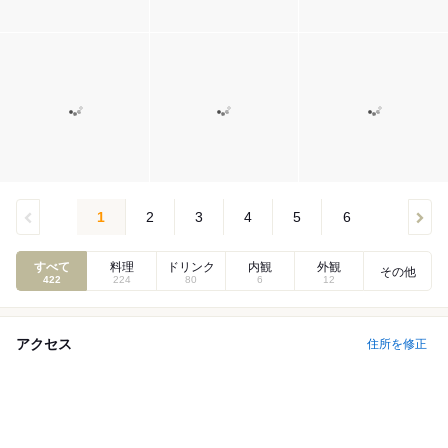
1
2
3
4
5
6
すべて
料理
ドリンク
内観
外観
その他
422
224
80
6
12
アクセス
住所を修正