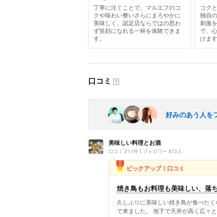
丁寧に注ぐことで、マルエフのコ
コク
クや味わい整いさらにまろやかに
独自
美味しく。認定店ならではの思わ
刺激
ず笑顔になれる一杯を体験できま
で、
す。
けま
口コミ
？
好みのあう人を
美味しい料理とお酒
口コミ 211件
フォロワー 872人
ピックアップ！口コミ
焼き鳥もお料理も美味しい、落
久しぶりに美味しい焼き鳥が食べたく
で来ました。 地下で天井が高く広々