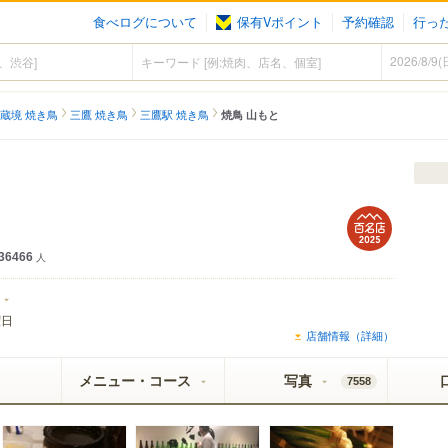
食べログについて
保有Vポイント
予約確認
行っ
蔵境 焼き鳥
三鷹 焼き鳥
三鷹駅 焼き鳥
焼鳥 山もと
ール まろやか生ビール認定店
36466
人
曜日
店舗情報（詳細）
メニュー・コース
写真
7558