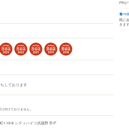
PRが
食べ
既に
きま
待ちしております
受け付けておりません。
町
1-19-8
シティハイツ武蔵野 B1F