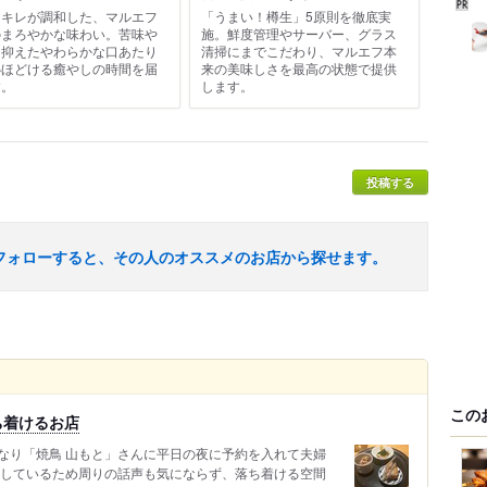
とキレが調和した、マルエフ
「うまい！樽生」5原則を徹底実
のまろやかな味わい。苦味や
施。鮮度管理やサーバー、グラス
を抑えたやわらかな口あたり
清掃にまでこだわり、マルエフ本
心ほどける癒やしの時間を届
来の美味しさを最高の状態で提供
す。
します。
投稿する
フォローすると、その人のオススメのお店から探せます。
この
ち着けるお店
なり「焼鳥 山もと」さんに平日の夜に予約を入れて夫婦
としているため周りの話声も気にならず、落ち着ける空間