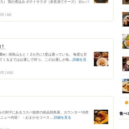
ろ） 鶏の煮込み ポテトサラダ（奈良漬てチーズ） 白レバ
 訪問
3回
給！
w）焼鳥山もと！ 2カ月に1度は通っている。 毎度な甘
くるまではお通しで待つ。 このお通しが毎...
詳細を見
 訪問
20回
ルのB1Fにあるコスパ抜群の絶品焼鳥屋。カウンター16席
食べ
ニュー内容〉 ・おまかせコース ...
詳細を見る