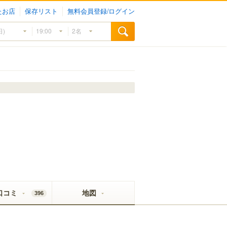
たお店
保存リスト
無料会員登録/ログイン
口コミ
地図
396