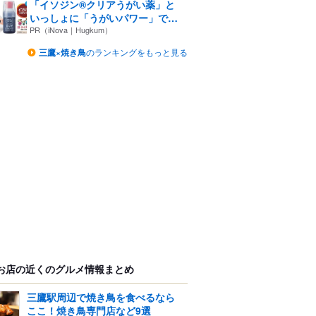
「イソジン®クリアうがい薬」と
いっしょに「うがいパワー」で
一...
PR（iNova｜Hugkum）
三鷹×焼き鳥
のランキングをもっと見る
お店の近くのグルメ情報まとめ
三鷹駅周辺で焼き鳥を食べるなら
ここ！焼き鳥専門店など9選