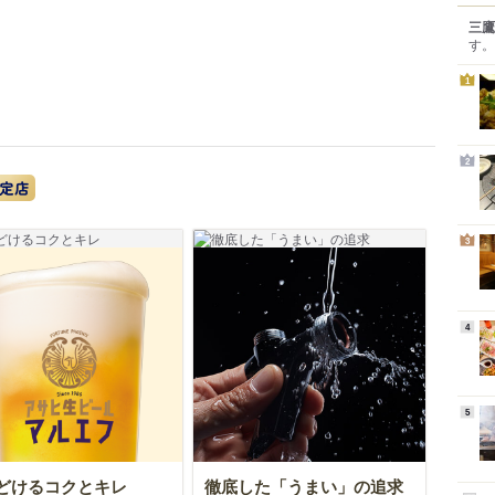
三鷹
す。
1
2
アサヒ生ビール まろやか生ビール認定店
3
4
5
どけるコクとキレ
徹底した「うまい」の追求