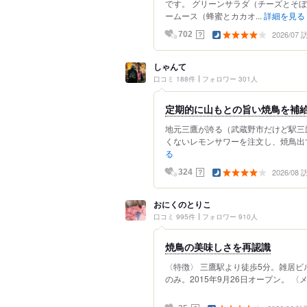
です。 グリーンサラダ（チーズとそぼ
ームース（蜂蜜とカカオ...
詳細を見る
2026/07
？
702
しゃんて
口コミ 188件
フォロワー 301人
定期的に山もとの旨い焼鳥を補
地元三鷹が誇る（武蔵野市だけど駅三鷹
くないレモンサワーを注文し、焼鳥出て
る
2026/08
？
324
おにくのとりこ
口コミ 995件
フォロワー 910人
焼鳥の美味しさを再認識
〈特徴〉 三鷹駅より徒歩5分。雑居ビ
のみ。2015年9月26日オープン。 〈メ