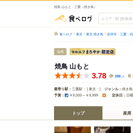
焼鳥 山もと - 三鷹（焼き鳥）
食べログ
食べログ
東京
東京 焼き鳥
吉祥寺・三鷹・武
アサヒ生ビ
公式
焼鳥 山もと
3.78
396
人
最寄り駅：
三鷹駅
[
東京
]
ジャンル：
焼き鳥
予算：
定休日：
日
￥8,000～￥9,999
-
トップ
座席