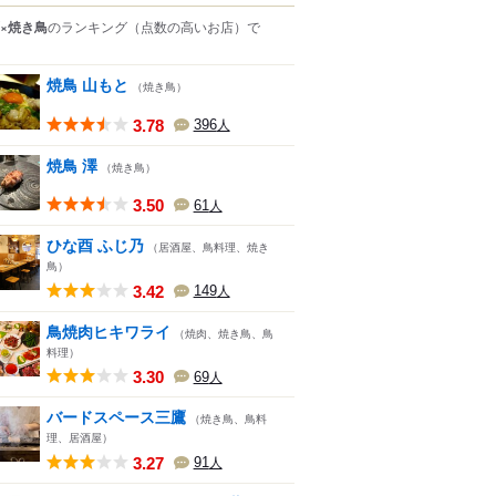
×焼き鳥
のランキング
（点数の高いお店）
で
焼鳥 山もと
（焼き鳥）
3.78
396
人
焼鳥 澤
（焼き鳥）
3.50
61
人
ひな酉 ふじ乃
（居酒屋、鳥料理、焼き
鳥）
3.42
149
人
鳥焼肉ヒキワライ
（焼肉、焼き鳥、鳥
料理）
3.30
69
人
バードスペース三鷹
（焼き鳥、鳥料
理、居酒屋）
3.27
91
人