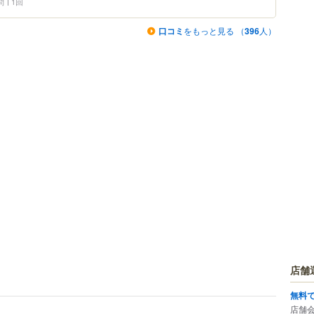
問
1回
口コミ
をもっと見る （
396
人）
店舗
無料
店舗