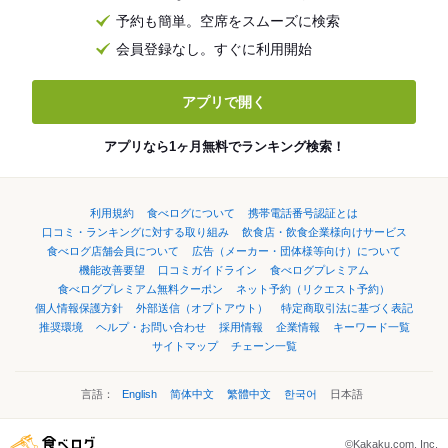
予約も簡単。空席をスムーズに検索
会員登録なし。すぐに利用開始
アプリで開く
アプリなら1ヶ月無料でランキング検索！
利用規約
食べログについて
携帯電話番号認証とは
口コミ・ランキングに対する取り組み
飲食店・飲食企業様向けサービス
食べログ店舗会員について
広告（メーカー・団体様等向け）について
機能改善要望
口コミガイドライン
食べログプレミアム
食べログプレミアム無料クーポン
ネット予約（リクエスト予約）
個人情報保護方針
外部送信（オプトアウト）
特定商取引法に基づく表記
推奨環境
ヘルプ・お問い合わせ
採用情報
企業情報
キーワード一覧
サイトマップ
チェーン一覧
言語：
English
简体中文
繁體中文
한국어
日本語
©Kakaku.com, Inc.