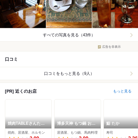
すべての写真を見る（43件）
広告を非表示
口コミ
口コミをもっと見る（9人）
[PR] 近くのお店
もっと見る
焼肉TABLEさんたま
博多天神 もつ鍋 お多
鮨 たか
三鷹店
福 三鷹店
焼肉、居酒屋、ホルモン
居酒屋、もつ鍋、馬肉料理
寿司