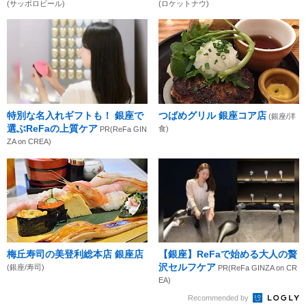
(サッポロビール)
(ロケットナウ)
特別な名入れギフトも！ 銀座で
つばめグリル 銀座コア店
(銀座/洋
選ぶReFaの上質ケア
食)
PR(ReFa GIN
ZA on CREA)
梅丘寿司の美登利総本店 銀座店
【銀座】ReFaで始める大人の贅
沢セルフケア
(銀座/寿司)
PR(ReFa GINZA on CR
EA)
Recommended by