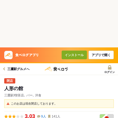
インストール
アプリで開く
三鷹駅グルメへ
ログイン
人形の館
三鷹駅/喫茶店､ バー､ 洋食
このお店は現在閉店しております。
3.03
9
人
141
人