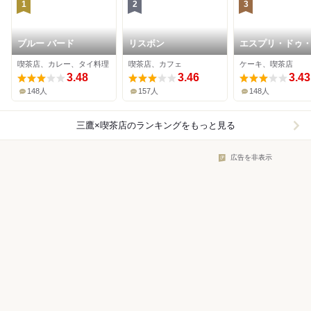
1
2
3
ブルー バード
リスボン
エスプリ・ドゥ
喫茶店、カレー、タイ料理
喫茶店、カフェ
ケーキ、喫茶店
3.48
3.46
3.43
148人
157人
148人
三鷹×喫茶店
のランキングをもっと見る
広告を非表示