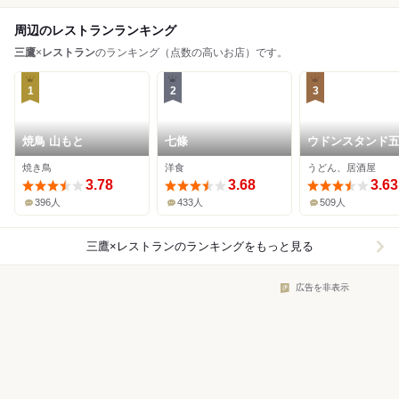
周辺のレストランランキング
三鷹
×
レストラン
のランキング（点数の高いお店）です。
1
2
3
焼鳥 山もと
七條
ウドンスタンド
焼き鳥
洋食
うどん、居酒屋
3.78
3.68
3.63
396人
433人
509人
三鷹×レストラン
のランキングをもっと見る
広告を非表示