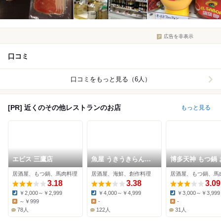
広告を非表示
口コミ
口コミをもっと見る（6人）
[PR] 近くのその他レストランのお店
もっと見る
エビス 三鷹店
魚屋 うきうきらんら
博多天神 もつ鍋 
ん 三鷹
福 三鷹店
居酒屋、もつ鍋、馬肉料理
居酒屋、海鮮、創作料理
居酒屋、もつ鍋、馬
3.18
3.38
3.09
￥2,000～￥2,999
￥4,000～￥4,999
￥3,000～￥3,999
Dinner:
Dinner:
Dinner:
～￥999
-
-
Lunch:
Lunch:
Lunch:
78人
122人
31人