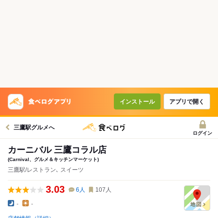
インストール
アプリで開く
三鷹駅グルメへ
ログイン
カーニバル 三鷹コラル店
(Carnival、グルメ＆キッチンマーケット)
三鷹駅/レストラン､ スイーツ
3.03
6
人
107
人
-
-