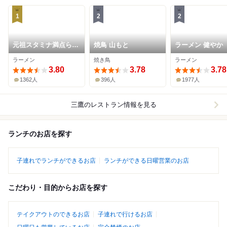
1
2
2
元祖スタミナ満点らー
焼鳥 山もと
ラーメン 健やか
めん すず鬼
ラーメン
焼き鳥
ラーメン
3.80
3.78
3.78
1362人
396人
1977人
三鷹
のレストラン情報を見る
ランチのお店を探す
子連れでランチができるお店
ランチができる日曜営業のお店
こだわり・目的からお店を探す
テイクアウトのできるお店
子連れで行けるお店