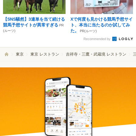
【SNS騒然】3連単を当て続ける
Xで何度も見かける競馬予想サイ
競馬予想サイトが異常すぎる
ト、本当に当たるのか試してみ
PR
た。
(ルーツ)
PR(ルーツ)
Recommended by
東京
東京 レストラン
吉祥寺・三鷹・武蔵境 レストラン