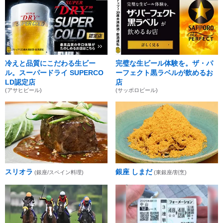
冷えと品質にこだわる生ビー
完璧な生ビール体験を。ザ・パ
ル。スーパードライ SUPERCO
ーフェクト黒ラベルが飲めるお
LD認定店
店
(アサヒビール)
(サッポロビール)
スリオラ
銀座 しまだ
(銀座/スペイン料理)
(東銀座/割烹)