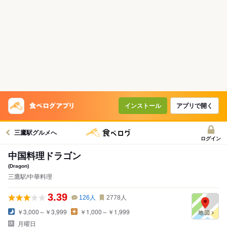
インストール
アプリで開く
三鷹駅グルメへ
ログイン
中国料理ドラゴン
(Dragon)
三鷹駅/中華料理
3.39
126
人
2778
人
￥3,000～￥3,999
￥1,000～￥1,999
月曜日