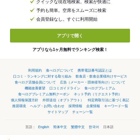
クイックな現在地検索。検索が快適に
予約も簡単。空席をスムーズに検索
会員登録なし。すぐに利用開始
アプリで開く
アプリなら1ヶ月無料でランキング検索！
利用規約
食べログについて
携帯電話番号認証とは
口コミ・ランキングに対する取り組み
飲食店・飲食企業様向けサービス
食べログ店舗会員について
広告（メーカー・団体様等向け）について
機能改善要望
口コミガイドライン
食べログプレミアム
食べログプレミアム無料クーポン
ネット予約（リクエスト予約）
個人情報保護方針
外部送信（オプトアウト）
特定商取引法に基づく表記
推奨環境
ヘルプ・お問い合わせ
採用情報
企業情報
キーワード一覧
サイトマップ
チェーン一覧
言語：
English
简体中文
繁體中文
한국어
日本語