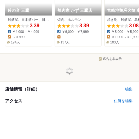
鈴の音 三鷹
焼肉家 かず 三鷹店
宮崎地鶏炭火焼 車
鷹店
居酒屋、日本酒バー、日本料理
焼肉、ホルモン
焼き鳥、居酒屋、鳥
3.39
3.39
3.08
￥4,000～￥4,999
￥6,000～￥7,999
￥5,000～￥5,999
Dinner:
Dinner:
Dinner:
～￥999
-
￥1,000～￥1,999
Lunch:
Lunch:
Lunch:
174人
137人
103人
広告を非表示
店舗情報（詳細）
編集
アクセス
住所を編集