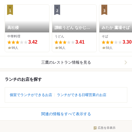
1
2
3
高社楼
讃岐うどん なかじょ
みたか 鷹場そば
う
中華料理
うどん
そば
3.42
3.41
3.30
99人
96人
59人
三鷹
のレストラン情報を見る
ランチのお店を探す
個室でランチができるお店
ランチができる日曜営業のお店
関連の情報をすべて表示する
広告を非表示