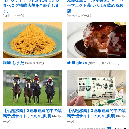
食べログ掲載店舗をご紹介しま
ーフェクト黒ラベルが飲めるお
す。
店
(ロケットナウ)
(サッポロビール)
銀座 しまだ
ahill ginza
(東銀座/割烹)
(銀座一丁目/フレンチ)
【話題沸騰】3連単連続的中の競
【話題沸騰】3連単連続的中の競
馬予想サイト、ついに判明
馬予想サイト、ついに判明
PR(ル
PR(ル
ーツ)
ーツ)