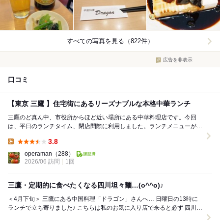
すべての写真を見る（822件）
広告を非表示
口コミ
【東京 三鷹 】住宅街にあるリーズナブルな本格中華ランチ
三鷹のど真ん中、市役所からほど近い場所にある中華料理店です。今回
は、平日のランチタイム、閉店間際に利用しました。ランチメニューがＡ
からＦまで６種類用意されており、海鮮あんかけ焼そば...
3.8
Lunch:
operaman
（288）
2026/06 訪問
1回
三鷹・定期的に食べたくなる四川坦々麺…(o^^o)♪
＜4月下旬＞ 三鷹にある中国料理「ドラゴン」さんへ… 日曜日の13時に
ランチで立ち寄りました♪ こちらは私のお気に入り店で来ると必ず 四川
坦々麺をいただいてます(*...