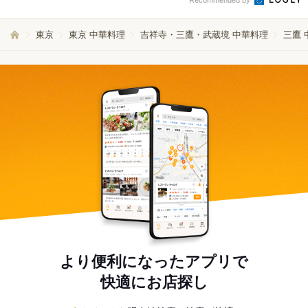
Recommended by
東京
東京 中華料理
吉祥寺・三鷹・武蔵境 中華料理
三鷹 
より便利になったアプリで
快適にお店探し