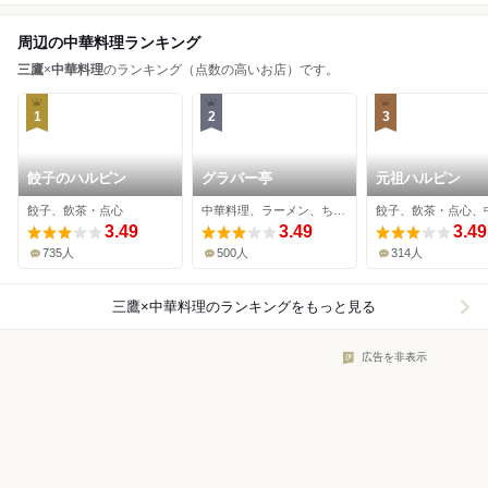
周辺の中華料理ランキング
三鷹
×
中華料理
のランキング（点数の高いお店）です。
1
2
3
餃子のハルピン
グラバー亭
元祖ハルピン
餃子、飲茶・点心
中華料理、ラーメン、ちゃんぽん
3.49
3.49
3.49
735人
500人
314人
三鷹×中華料理
のランキングをもっと見る
広告を非表示