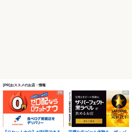
[PR]おススメのお店・情報
PR
PR
【ロケットナウ】が利用できる
完璧な生ビール体験を。ザ・パ