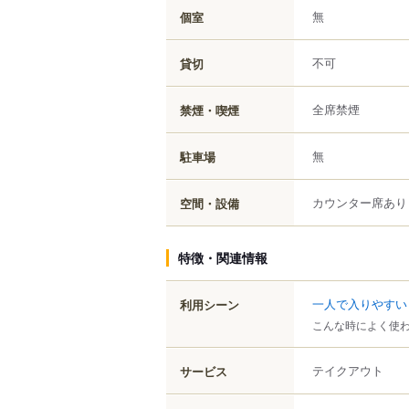
無
個室
不可
貸切
全席禁煙
禁煙・喫煙
無
駐車場
カウンター席あり
空間・設備
特徴・関連情報
一人で入りやすい
利用シーン
こんな時によく使
テイクアウト
サービス