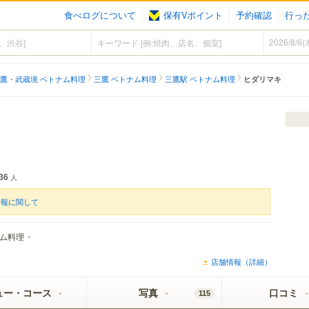
食べログについて
保有Vポイント
予約確認
行っ
鷹・武蔵境 ベトナム料理
三鷹 ベトナム料理
三鷹駅 ベトナム料理
ヒダリマキ
36
人
情報に関して
ム料理
店舗情報（詳細）
ュー・コース
写真
口コミ
115