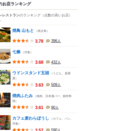
のお店ランキング
×レストラン
のランキング
（点数の高いお店）
。
焼鳥 山もと
（焼き鳥）
3.78
396
人
七條
（洋食）
3.68
432
人
ウドンスタンド五頭
（うどん、居酒
屋）
3.63
509
人
焼肉ふたみ
（焼肉、日本酒バー、創作料
理）
3.61
90
人
カフェ麦わらぼうし
（カフェ、パン、
洋食）
3.57
590
人