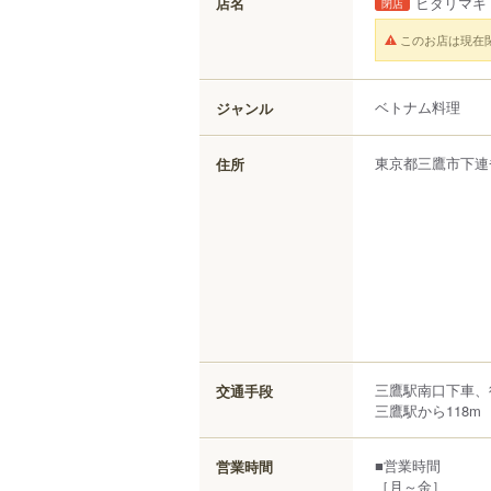
店名
ヒダリマキ
閉店
このお店は現在
ベトナム料理
ジャンル
東京都
三鷹市
下連
住所
三鷹駅南口下車、
交通手段
三鷹駅から118m
■営業時間
営業時間
［月～金］