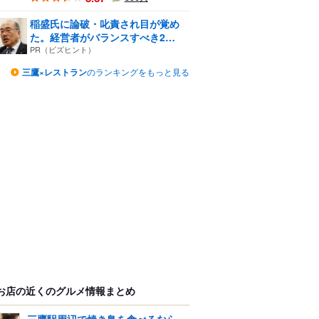
稲盛氏に論破・叱責され目が覚め
た。経営者がバランスすべき2
つ...
PR（ビズヒント）
三鷹×レストラン
のランキングをもっと見る
お店の近くのグルメ情報まとめ
三鷹駅周辺で焼き鳥を食べるなら