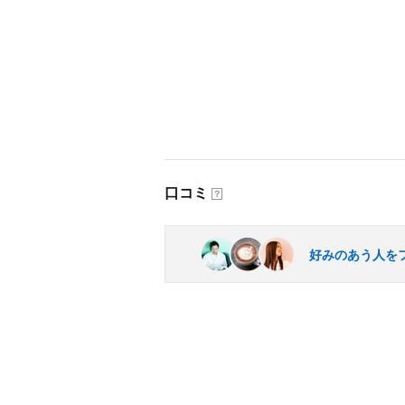
口コミ
？
好みのあう人を