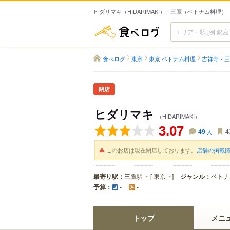
ヒダリマキ（HIDARIMAKI） - 三鷹（ベトナム料理）
食べログ
食べログ
東京
東京 ベトナム料理
吉祥寺・三
閉店
ヒダリマキ
（HIDARIMAKI）
3.07
49
人
4
このお店は現在閉店しております。
店舗の掲載
最寄り駅：
三鷹駅
[
東京
]
ジャンル：
ベトナ
予算：
-
-
トップ
メニ