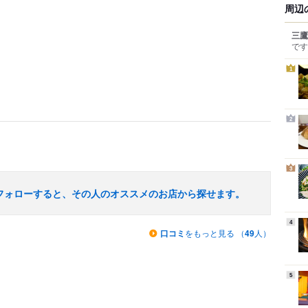
周辺
三鷹
です
1
2
3
フォローすると、その人のオススメのお店から探せます。
4
口コミ
をもっと見る （
49
人）
5