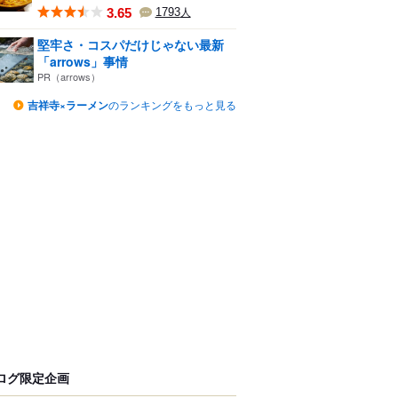
3.65
1793
人
堅牢さ・コスパだけじゃない最新
「arrows」事情
PR（arrows）
吉祥寺×ラーメン
のランキングをもっと見る
ログ限定企画