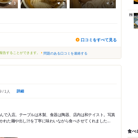
3
3
3
口コミをすべて見る
報告することができます。
問題のある口コミを連絡する
詳細
9
1人
ど並んで入店。テーブルは木製、食器は陶器、店内は和テイスト。写真
れた麺や出し汁を丁寧に味わいながら食べさせてくれました...
食べ