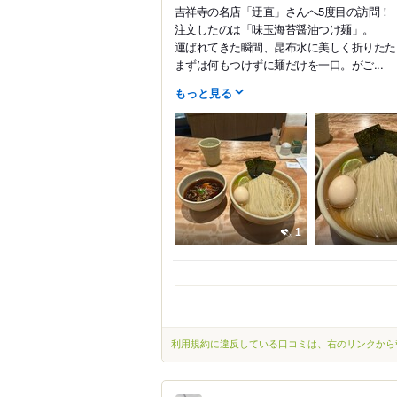
吉祥寺の名店「迂直」さんへ5度目の訪問！
注文したのは「味玉海苔醤油つけ麺」。
運ばれてきた瞬間、昆布水に美しく折りたた
まずは何もつけずに麺だけを一口。がご...
もっと見る
1
利用規約に違反している口コミは、右のリンクから