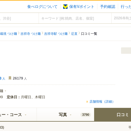
食べログについて
保有Vポイント
予約確認
行っ
蔵境 つけ麺
吉祥寺 つけ麺
吉祥寺駅 つけ麺
迂直
口コミ一覧
3
人
26179
人
麺
定休日：
月曜日、木曜日
99
店舗情報（詳細）
ュー・コース
写真
口コミ
3790
)
83