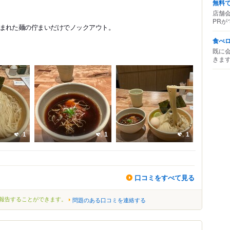
無料
店舗
PRが
まれた麺の佇まいだけでノックアウト。
食べ
既に
きま
1
1
1
口コミをすべて見る
報告することができます。
問題のある口コミを連絡する