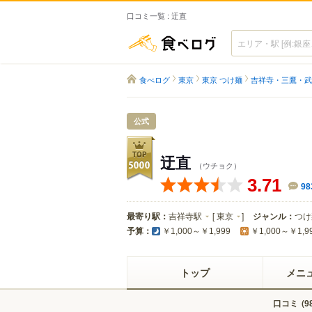
口コミ一覧 : 迂直
食べログ
食べログ
東京
東京 つけ麺
吉祥寺・三鷹・武
公式
迂直
（ウチョク）
3.71
98
最寄り駅：
吉祥寺駅
[
東京
]
ジャンル：
つけ
予算：
￥1,000～￥1,999
￥1,000～￥1,9
トップ
メニ
口コミ
(
9