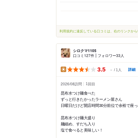
利用規約に違反している口コミは、右のリンクから
シロクマ1105
口コミ127件
フォロワー33人
3.5
詳細
－
1人
2026/08訪問
回目
1
昆布水つけ麺食べた
ずっと行きたかったラーメン屋さん
日曜日だけど開店時間30分前位で余裕で座
昆布水つけ麺大盛り
麺細め、すだち入り
塩で食べると美味しい！