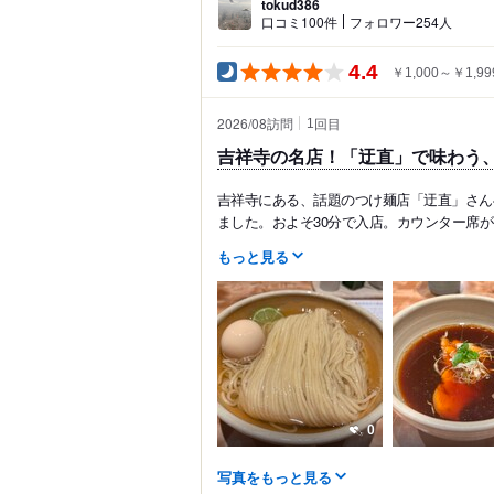
tokud386
口コミ100件
フォロワー254人
4.4
￥1,000～￥1,99
2026/08訪問
回目
1
吉祥寺の名店！「迂直」で味わう
吉祥寺にある、話題のつけ麺店「迂直」さんへ
ました。およそ30分で入店。カウンター席が
もっと見る
0
写真をもっと見る