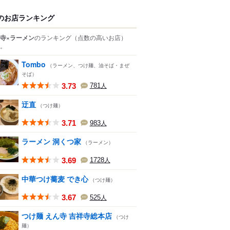
のお店ランキング
寺×ラーメン
のランキング
（点数の高いお店）
。
Tombo
（ラーメン、つけ麺、油そば・まぜ
そば）
3.73
781
人
迂直
（つけ麺）
3.71
983
人
ラーメン 洞くつ家
（ラーメン）
3.69
1728
人
中華つけ蕎麦 でき心
（つけ麺）
3.67
525
人
つけ麺 えん寺 吉祥寺総本店
（つけ
麺）