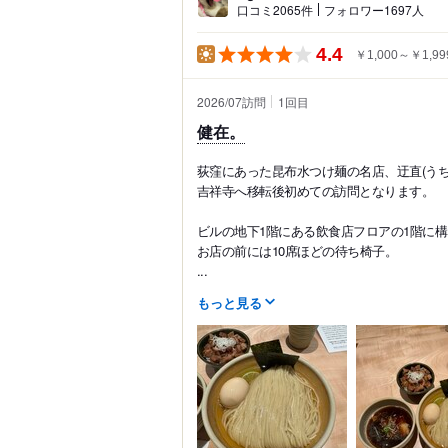
口コミ2065件
フォロワー1697人
4.4
￥1,000～￥1,99
2026/07訪問
1
回目
健在。
荻窪にあった昆布水つけ麺の名店、迂直(うち
吉祥寺へ移転後初めての訪問となります。
ビルの地下1階にある飲食店フロアの1階に
お店の前には10席ほどの待ち椅子。
...
もっと見る