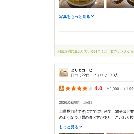
3
写真をもっと見る
利用規約に違反している口コミは、右のリンクから
とりとコーヒー
口コミ22件
フォロワー13人
4.0
￥1,000～￥1,99
2026/08訪問
回目
1
土曜昼11時すぎにすでに行列で、30分ほ
のようなつけ麺の食べ方があり、こだわり抜か
もっと見る