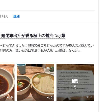
詳細
9
1人
、鰹昆布出汁が香る極上の醤油つけ麺
行ってきました！18時30分ごろ行ったのですが15人ほど並んでい
11席のみ、驚いたのは客層！私が入店した際は、なんと...
5
0
0
0