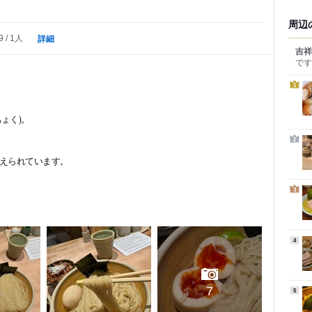
周辺
詳細
9
1人
吉祥
です
1
ょく)。
2
構えられています。
3
4
7
5