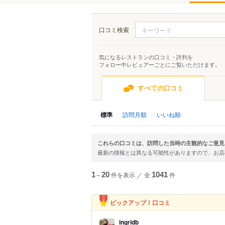
口コミ検索
気になるレストランの口コミ・評判を
フォロー中レビュアーごとにご覧いただけます。
すべての口コミ
標準
訪問月順
いいね順
これらの口コミは、訪問した当時の主観的なご意見
最新の情報とは異なる可能性がありますので、お
1
～
20
件を表示
／
全
1041
件
ピックアップ！口コミ
ingridb