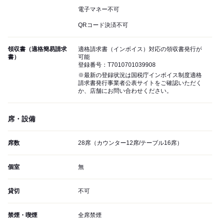
電子マネー不可
QRコード決済不可
領収書（適格簡易請求
適格請求書（インボイス）対応の領収書発行が
書）
可能
登録番号：T7010701039908
※最新の登録状況は国税庁インボイス制度適格
請求書発行事業者公表サイトをご確認いただく
か、店舗にお問い合わせください。
席・設備
席数
28席（カウンター12席/テーブル16席）
個室
無
貸切
不可
禁煙・喫煙
全席禁煙