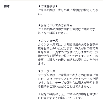
備考
★ご注意事項★
ご来店の際は、香りの強い香水はお控えくださ
い。
★お席についてのご案内★
ご予約の際のお席に関する重要なご案内です。
以下をご確認ください。
▼カウンター席
カウンター席では、より臨場感のあるお食事体
験をお楽しみいただけます。職人が目の前で寿
司を握り、一貫ずつご提供いたしますので、技
術や所作を間近でご覧いただけます。また、お
食事中に職人との軽い会話もお楽しみいただけ
ます。
▼テーブル席
テーブル席は、ご家族やご友人とのお食事に適
した、よりリラックスしたプライベートな空間
です。なお、テーブル席からは職人が寿司を握
る様子をご覧いただくことはできません。
上記をご確認のうえ、ご希望のお席をお選びい
ただきますようお願いいたします。