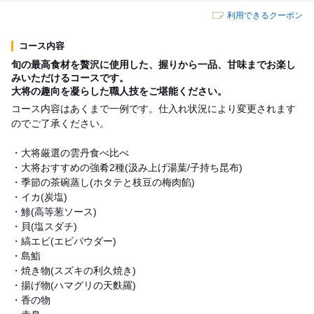
利用できるクーポン
コース内容
旬の最高食材を贅沢に使用した、握りから一品、甘味までお楽し
みいただけるコースです。
大将の趣向を凝らした職人技をご堪能ください。
コース内容はあくまで一例です。仕入れ状況により変更されます
のでご了承ください。
・大将厳選の雲丹食べ比べ
・大将おすすめの強肴2種(汲み上げ湯葉/子持ち昆布)
・季節の茶碗蒸し(ホタテと枝豆の梅肉餡)
・イカ(炭塩)
・鯵(高等葱ソース)
・貝(塩スダチ)
・縞エビ(エビパウダー)
・島鮨
・焼き物(スズキの利久焼き)
・揚げ物(ハマグリの天麩羅)
・香の物