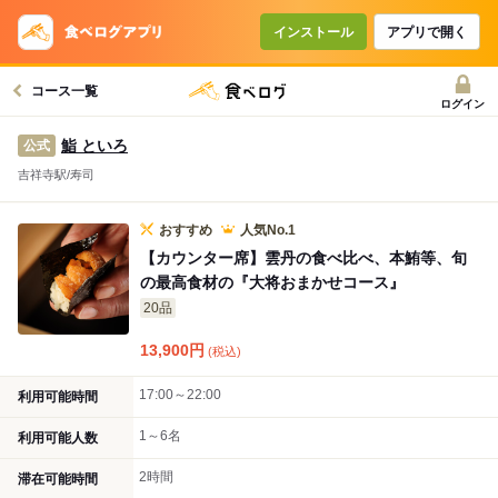
コースで使えるクーポン
戻る
インストール
アプリで開く
コース一覧
クーポンを利用せず予約する
ログイン
鮨 といろ
公式
吉祥寺駅/寿司
おすすめ
人気No.1
【カウンター席】雲丹の食べ比べ、本鮪等、旬
の最高食材の『大将おまかせコース』
20品
13,900
円
(税込)
17:00～22:00
利用可能時間
1～6名
利用可能人数
2時間
滞在可能時間