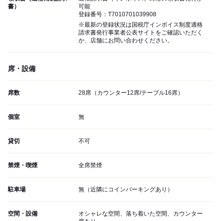
書）
可能
登録番号：T7010701039908
※最新の登録状況は国税庁インボイス制度適格
請求書発行事業者公表サイトをご確認いただく
か、店舗にお問い合わせください。
席・設備
席数
28席（カウンター12席/テーブル16席）
個室
無
貸切
不可
禁煙・喫煙
全席禁煙
駐車場
無（近隣にコインパーキングあり）
空間・設備
オシャレな空間、落ち着いた空間、カウンター