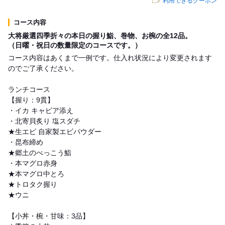
利用できるクーポン
コース内容
大将厳選四季折々の本日の握り鮨、巻物、お椀の全12品。
（日曜・祝日の数量限定のコースです。）
コース内容はあくまで一例です。仕入れ状況により変更されます
のでご了承ください。
ランチコース
【握り：9貫】
・イカ キャビア添え
・北寄貝炙り 塩スダチ
★生エビ 自家製エビパウダー
・昆布締め
★郷土のべっこう鮨
・本マグロ赤身
★本マグロ中とろ
★トロタク握り
★ウニ
【小丼・椀・甘味：3品】