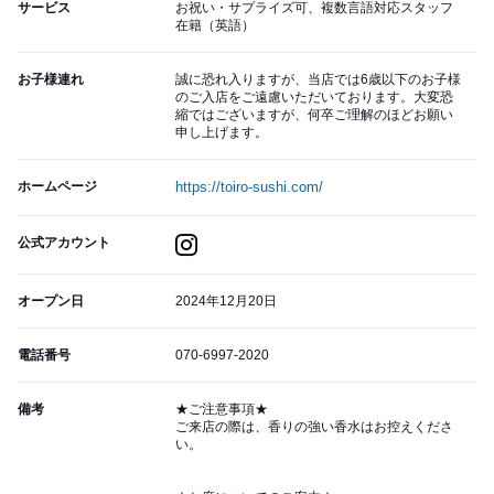
サービス
お祝い・サプライズ可、複数言語対応スタッフ
在籍（英語）
お子様連れ
誠に恐れ入りますが、当店では6歳以下のお子様
のご入店をご遠慮いただいております。大変恐
縮ではございますが、何卒ご理解のほどお願い
申し上げます。
ホームページ
https://toiro-sushi.com/
公式アカウント
オープン日
2024年12月20日
電話番号
070-6997-2020
備考
★ご注意事項★
ご来店の際は、香りの強い香水はお控えくださ
い。