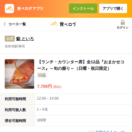
コースで使えるクーポン
戻る
インストール
アプリで開く
コース一覧
クーポンを利用せず予約する
ログイン
鮨 といろ
公式
吉祥寺駅/寿司
【ランチ・カウンター席】全12品『おまかせコ
ース』～旬の握り～（日曜・祝日限定）
12品
7,700
円
(税込)
12:00～14:00
利用可能時間
1～6名
利用可能人数
1時間
滞在可能時間