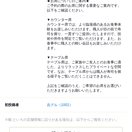
★お席についてのご案内★
ご予約の際のお席に関する重要なご案内です。
以下をご確認ください。
▼カウンター席
カウンター席では、より臨場感のあるお食事体
験をお楽しみいただけます。職人が目の前で寿
司を握り、一貫ずつご提供いたしますので、技
術や所作を間近でご覧いただけます。また、お
食事中に職人との軽い会話もお楽しみいただけ
ます。
▼テーブル席
テーブル席は、ご家族やご友人とのお食事に適
した、よりリラックスしたプライベートな空間
です。なお、テーブル席からは職人が寿司を握
る様子をご覧いただくことはできません。
上記をご確認のうえ、ご希望のお席をお選びい
ただきますようお願いいたします。
初投稿者
吉グル
（1002）
※鮨 といろの店舗情報に誤りがある場合は、以下からご報告ください。