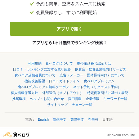
予約も簡単。空席をスムーズに検索
会員登録なし。すぐに利用開始
アプリで開く
アプリなら1ヶ月無料でランキング検索！
利用規約
食べログについて
携帯電話番号認証とは
口コミ・ランキングに対する取り組み
飲食店・飲食企業様向けサービス
食べログ店舗会員について
広告（メーカー・団体様等向け）について
機能改善要望
口コミガイドライン
食べログプレミアム
食べログプレミアム無料クーポン
ネット予約（リクエスト予約）
個人情報保護方針
外部送信（オプトアウト）
特定商取引法に基づく表記
推奨環境
ヘルプ・お問い合わせ
採用情報
企業情報
キーワード一覧
サイトマップ
チェーン一覧
言語：
English
简体中文
繁體中文
한국어
日本語
©Kakaku.com, Inc.