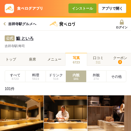
インストール
アプリで開く
吉祥寺駅グルメへ
ログイン
鮨 といろ
公式
吉祥寺駅/寿司
写真
口コミ
クーポン
トップ
座席
メニュー
6723
311
3
すべて
料理
ドリンク
内観
外観
その他
6723
5823
516
101
274
101
件