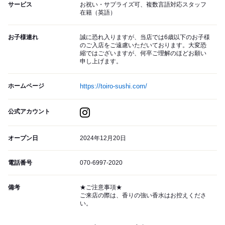
サービス
お祝い・サプライズ可、複数言語対応スタッフ
在籍（英語）
お子様連れ
誠に恐れ入りますが、当店では6歳以下のお子様
のご入店をご遠慮いただいております。大変恐
縮ではございますが、何卒ご理解のほどお願い
申し上げます。
ホームページ
https://toiro-sushi.com/
公式アカウント
オープン日
2024年12月20日
電話番号
070-6997-2020
備考
★ご注意事項★
ご来店の際は、香りの強い香水はお控えくださ
い。