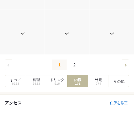
1
2
すべて
料理
ドリンク
内観
外観
その他
6723
5823
516
101
274
アクセス
住所を修正