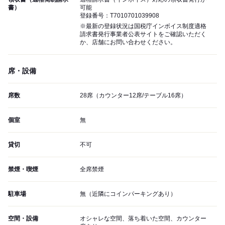
書）
可能
登録番号：T7010701039908
※最新の登録状況は国税庁インボイス制度適格
請求書発行事業者公表サイトをご確認いただく
か、店舗にお問い合わせください。
席・設備
席数
28席（カウンター12席/テーブル16席）
個室
無
貸切
不可
禁煙・喫煙
全席禁煙
駐車場
無（近隣にコインパーキングあり）
空間・設備
オシャレな空間、落ち着いた空間、カウンター