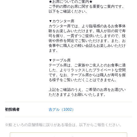
★お席についてのご案内★
ご予約の際のお席に関する重要なご案内です。
以下をご確認ください。
▼カウンター席
カウンター席では、より臨場感のあるお食事体
験をお楽しみいただけます。職人が目の前で寿
司を握り、一貫ずつご提供いたしますので、技
術や所作を間近でご覧いただけます。また、お
食事中に職人との軽い会話もお楽しみいただけ
ます。
▼テーブル席
テーブル席は、ご家族やご友人とのお食事に適
した、よりリラックスしたプライベートな空間
です。なお、テーブル席からは職人が寿司を握
る様子をご覧いただくことはできません。
上記をご確認のうえ、ご希望のお席をお選びい
ただきますようお願いいたします。
初投稿者
吉グル
（1002）
※鮨 といろの店舗情報に誤りがある場合は、以下からご報告ください。