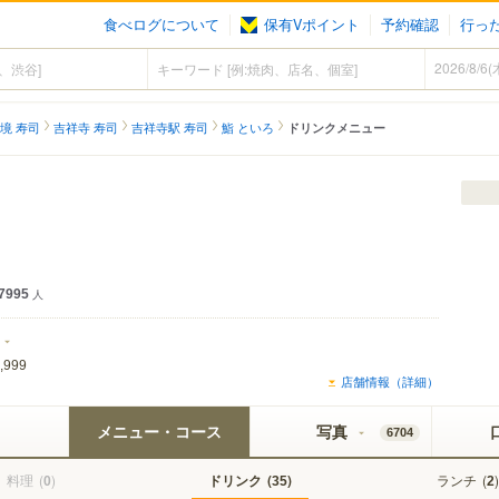
食べログについて
保有Vポイント
予約確認
行っ
境 寿司
吉祥寺 寿司
吉祥寺駅 寿司
鮨 といろ
ドリンクメニュー
7995
人
,999
店舗情報（詳細）
メニュー・コース
写真
6704
料理
(
)
ドリンク
(
)
ランチ
(
)
0
35
2