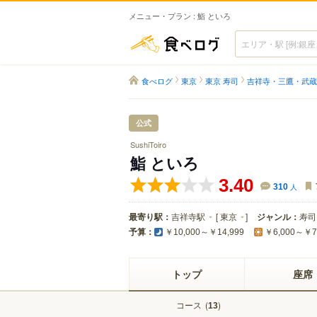
メニュー・プラン : 鮨 といろ
食べログ
食べログ
東京
東京 寿司
吉祥寺・三鷹・武蔵
公式
SushiToiro
鮨 といろ
3.40
310
人
最寄り駅：
吉祥寺駅
[
東京
]
ジャンル：
寿司
予算：
￥10,000～￥14,999
￥6,000～￥7
トップ
座席
コース
(
)
13