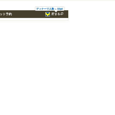
ディナーで人数 × 50pt
ット予約
貯まる