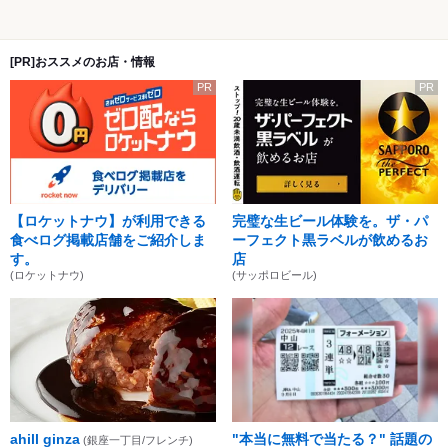
[PR]おススメのお店・情報
PR
PR
【ロケットナウ】が利用できる
完璧な生ビール体験を。ザ・パ
食べログ掲載店舗をご紹介しま
ーフェクト黒ラベルが飲めるお
す。
店
(ロケットナウ)
(サッポロビール)
ahill ginza
"本当に無料で当たる？" 話題の
(銀座一丁目/フレンチ)