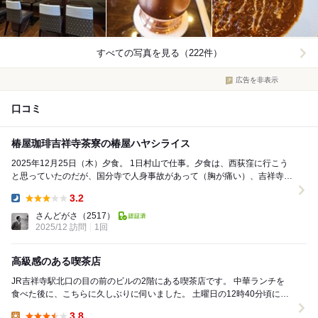
すべての写真を見る（222件）
広告を非表示
口コミ
椿屋珈琲吉祥寺茶寮の椿屋ハヤシライス
2025年12月25日（木）夕食。 1日村山で仕事。夕食は、西荻窪に行こう
と思っていたのだが、国分寺で人身事故があって（胸が痛い）、吉祥寺で
しばらく停まるというのでそのまま下りた...
3.2
Dinner:
さんどがさ
（2517）
2025/12 訪問
1回
高級感のある喫茶店
JR吉祥寺駅北口の目の前のビルの2階にある喫茶店です。 中華ランチを
食べた後に、こちらに久しぶりに伺いました。 土曜日の12時40分頃に2
名で来店。 来店時には空席が...
3.8