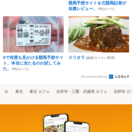
競馬予想サイトを元競馬記者が
自腹レビュー。
PR(ルーツ)
Xで何度も見かける競馬予想サイ
スリオラ
(銀座/スペイン料理)
ト、本当に当たるのか試してみ
た。
PR(ルーツ)
Recommended by
東京
東京 カフェ
吉祥寺・三鷹・武蔵境 カフェ
吉祥寺 カ