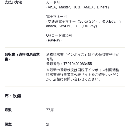
支払い方法
カード可
（VISA、Master、JCB、AMEX、Diners）
電子マネー可
（交通系電子マネー（Suicaなど）、楽天Edy、n
anaco、WAON、iD、QUICPay）
QRコード決済可
（PayPay）
領収書（適格簡易請求
適格請求書（インボイス）対応の領収書発行が
書）
可能
登録番号：T6010401083455
※最新の登録状況は国税庁インボイス制度適格
請求書発行事業者公表サイトをご確認いただく
か、店舗にお問い合わせください。
席・設備
席数
77席
個室
無