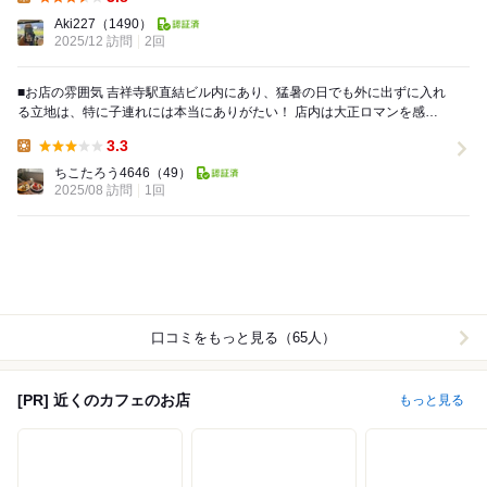
Lunch:
Aki227
（1490）
2025/12 訪問
2回
■お店の雰囲気 吉祥寺駅直結ビル内にあり、猛暑の日でも外に出ずに入れ
る立地は、特に子連れには本当にありがたい！ 店内は大正ロマンを感じ
るクラシックで落ち着いた空間で、アンティー...
3.3
Lunch:
ちこたろう4646
（49）
2025/08 訪問
1回
口コミをもっと見る（65人）
[PR] 近くのカフェのお店
もっと見る