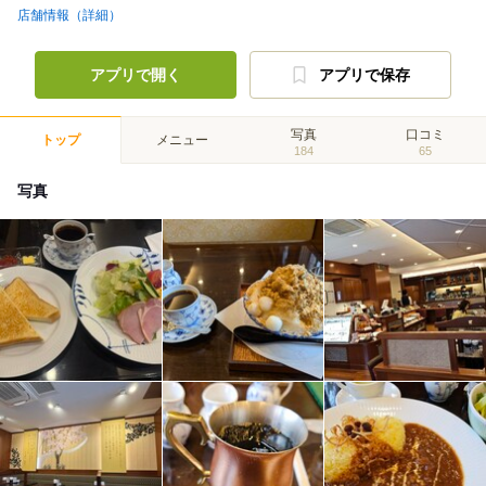
店舗情報（詳細）
アプリで開く
アプリで保存
写真
口コミ
トップ
メニュー
184
65
写真