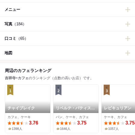
メニュー
写真
（184）
口コミ
（65）
地図
周辺のカフェランキング
吉祥寺
×
カフェ
のランキング（点数の高いお店）です。
1
2
3
チャイブレイク
リベルテ・パティスリ
レピキュリアン
ー・ブーランジェリー
カフェ、ケーキ
パン、ケーキ、カフェ
ケーキ、カフェ
東京本店・吉祥寺
3.76
3.75
3.75
1398人
1646人
1057人