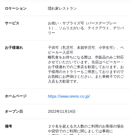
ロケーション
隠れ家レストラン
サービス
お祝い・サプライズ可（バースデープレー
ト）、ソムリエがいる、テイクアウト、デリバ
リー
お子様連れ
子供可（乳児可、未就学児可、小学生可）、ベ
ビーカー入店可
離乳食をお持ちになる際は、市販品のみご対応
させていただいています。当店はベビーカー・
お子様連れでのご来店を歓迎しております。お
子様用のカトラリーもご用意しておりますので
お気軽にお声掛けください。また車椅子でのご
入店も大歓迎です。
ホームページ
https://www.oreno.co.jp/
オープン日
2022年11月14日
備考
２０名を超える大人数のご利用のお客様の場合
や貸切でのご利用に関しましては事前に