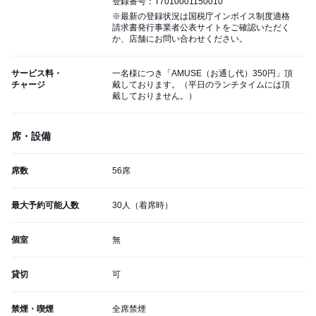
登録番号：T7010001150010
※最新の登録状況は国税庁インボイス制度適格
請求書発行事業者公表サイトをご確認いただく
か、店舗にお問い合わせください。
サービス料・
一名様につき「AMUSE（お通し代）350円」頂
チャージ
戴しております。（平日のランチタイムには頂
戴しておりません。）
席・設備
席数
56席
最大予約可能人数
30人（着席時）
個室
無
貸切
可
禁煙・喫煙
全席禁煙