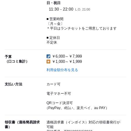
日・祝日
11:30 - 22:00
L.O. 21:00
■ 営業時間
〔月～金〕
＊平日はランチセットをご用意しております
■ 定休日
不定休
￥6,000～￥7,999
予算
（口コミ集計）
￥1,000～￥1,999
利用金額分布を見る
支払い方法
カード可
電子マネー不可
QRコード決済可
（PayPay、d払い、楽天ペイ、au PAY）
領収書（適格簡易請求
適格請求書（インボイス）対応の領収書発行が
書）
可能