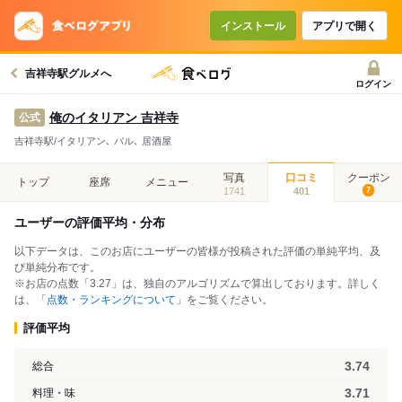
インストール
アプリで開く
吉祥寺駅グルメへ
ログイン
俺のイタリアン 吉祥寺
公式
吉祥寺駅/イタリアン､ バル､ 居酒屋
写真
口コミ
クーポン
トップ
座席
メニュー
1741
401
7
ユーザーの評価平均・分布
以下データは、このお店にユーザーの皆様が投稿された評価の単純平均、及
び単純分布です。
※お店の点数「3.27」は、独自のアルゴリズムで算出しております。詳しく
は、「
点数・ランキングについて
」をご覧ください。
評価平均
3.74
総合
3.71
料理・味