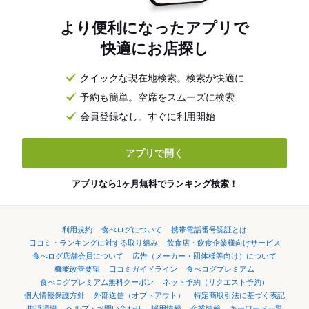
より便利になったアプリで
快適にお店探し
クイックな現在地検索。検索が快適に
予約も簡単。空席をスムーズに検索
会員登録なし。すぐに利用開始
アプリで開く
アプリなら1ヶ月無料でランキング検索！
利用規約
食べログについて
携帯電話番号認証とは
口コミ・ランキングに対する取り組み
飲食店・飲食企業様向けサービス
食べログ店舗会員について
広告（メーカー・団体様等向け）について
機能改善要望
口コミガイドライン
食べログプレミアム
食べログプレミアム無料クーポン
ネット予約（リクエスト予約）
個人情報保護方針
外部送信（オプトアウト）
特定商取引法に基づく表記
推奨環境
ヘルプ・お問い合わせ
採用情報
企業情報
キーワード一覧