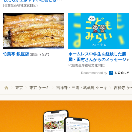
(住友生命福祉文化財団)
竹葉亭 銀座店
ホームレス中学生を経験した麒
(銀座/うなぎ)
麟・田村さんからのメッセージ
P
R(住友生命福祉文化財団)
Recommended by
東京
東京 ケーキ
吉祥寺・三鷹・武蔵境 ケーキ
吉祥寺 ケ