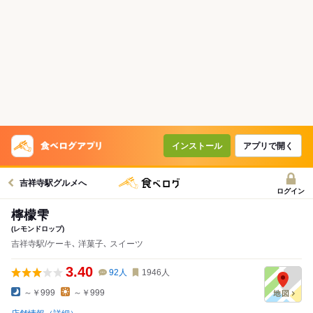
インストール
アプリで開く
吉祥寺駅グルメへ
ログイン
檸檬雫
(レモンドロップ)
吉祥寺駅/ケーキ､ 洋菓子､ スイーツ
3.40
92
人
1946
人
～￥999
～￥999