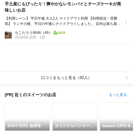
手土産にもぴったり！爽やかなレモンパイとチーズケーキが美
味しいお店
【利用シーン】 平日午後 大人2人 テイクアウト利用 【利用状況・雰囲
気】 ランチの後、平日の午後にテイクアウトしました。 店内は落ち着い
た雰囲気で、ショーケー...
ちこたろう4646
（49）
2026/05 訪問
1回
口コミをもっと見る（92人）
[PR] 近くのスイーツのお店
もっと見る
SHUTTERS 吉祥寺
オリジナルパンケーキ
kawara CAFE＆
ハウス 吉祥寺店
KITCHEN 吉祥寺