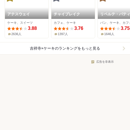
アテスウェイ
チャイブレイク
リベルテ・パテ
ー・ブーランジ
ケーキ、スイーツ
カフェ、ケーキ
パン、ケーキ、カフ
東京本店・吉祥
3.88
3.76
3.75
2636人
1397人
1646人
吉祥寺×ケーキ
のランキングをもっと見る
広告を非表示