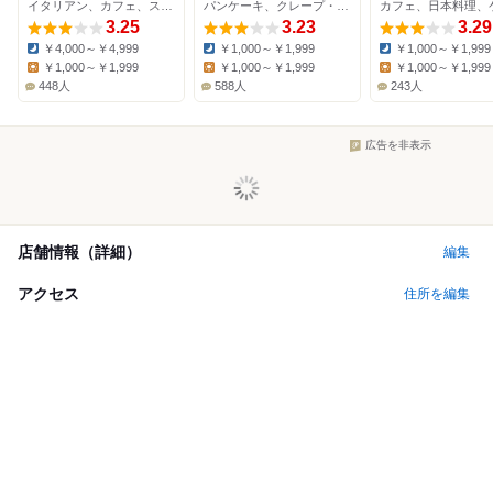
イタリアン、カフェ、スイーツ
パンケーキ、クレープ・ガレット、パスタ
カフェ、日本料理、
PARCO店
3.25
3.23
3.29
￥4,000～￥4,999
￥1,000～￥1,999
￥1,000～￥1,999
Dinner:
Dinner:
Dinner:
￥1,000～￥1,999
￥1,000～￥1,999
￥1,000～￥1,999
Lunch:
Lunch:
Lunch:
448人
588人
243人
広告を非表示
店舗情報（詳細）
編集
アクセス
住所を編集