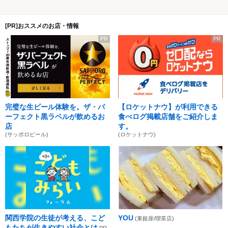
[PR]おススメのお店・情報
PR
PR
完璧な生ビール体験を。ザ・パ
【ロケットナウ】が利用できる
ーフェクト黒ラベルが飲めるお
食べログ掲載店舗をご紹介しま
店
す。
(サッポロビール)
(ロケットナウ)
関西学院の生徒が考える、こど
YOU
(東銀座/喫茶店)
もたちが生きやすい社会とは
PR