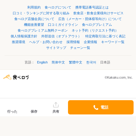
利用規約
食べログについて
携帯電話番号認証とは
口コミ・ランキングに対する取り組み
飲食店・飲食企業様向けサービス
食べログ店舗会員について
広告（メーカー・団体様等向け）について
機能改善要望
口コミガイドライン
食べログプレミアム
食べログプレミアム無料クーポン
ネット予約（リクエスト予約）
個人情報保護方針
外部送信（オプトアウト）
特定商取引法に基づく表記
推奨環境
ヘルプ・お問い合わせ
採用情報
企業情報
キーワード一覧
サイトマップ
チェーン一覧
言語：
English
简体中文
繁體中文
한국어
日本語
©Kakaku.com, Inc.
電話
行った
保存
共有