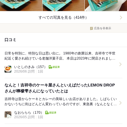
すべての写真を見る（414件）
広告を非表示
口コミ
日常を特別に、特別な日は思い出に。 1980年の創業以来、吉祥寺で半世
紀近く愛され続けている老舗洋菓子店。 本店は2023年に閉店されました
が、ひっそりと名前を変えて営業中なの...
いとしのきみ
（157）
2026/06 訪問
1回
なんと！吉祥寺のケーキ屋さんといえばだったLEMON DROP
さんが檸檬雫さんになっていたとは
吉祥寺は昔からケーキとカレーの美味しいお店がありました。しばらくい
かないうちに街はどんどん変わっているのですが、東急裏（なんとなく東
急百貨店側をそう呼んでます）を歩いていると、人が...
なおららら
（170）
2026/05 訪問
1回