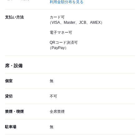
利用金額分布を見る
支払い方法
カード可
（VISA、Master、JCB、AMEX）
電子マネー可
QRコード決済可
（PayPay）
席・設備
個室
無
貸切
不可
禁煙・喫煙
全席禁煙
駐車場
無