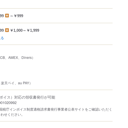
99
～￥999
99
￥1,000～￥1,999
見る
JCB、AMEX、Diners）
、楽天ペイ、au PAY）
ボイス）対応の領収書発行が可能
1020992
は国税庁インボイス制度適格請求書発行事業者公表サイトをご確認いただく
合わせください。