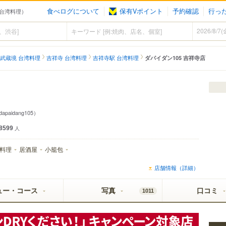
食べログについて
保有Vポイント
予約確認
行っ
寺（台湾料理）
武蔵境 台湾料理
吉祥寺 台湾料理
吉祥寺駅 台湾料理
ダパイダン105 吉祥寺店
apaidang105）
8599
人
料理
居酒屋
小籠包
店舗情報（詳細）
ュー・コース
写真
口コミ
1011