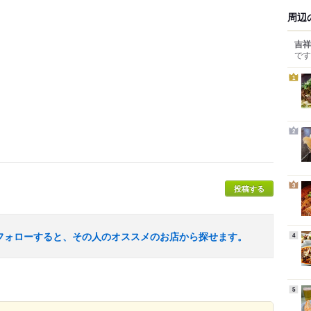
周辺
吉祥
です
1
2
3
投稿する
フォローすると、その人のオススメのお店から探せます。
4
5