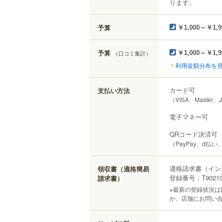
ります。
予算
￥1,000～￥1,9
予算
（口コミ集計）
￥1,000～￥1,9
利用金額分布を
カード可
支払い方法
（VISA、Master、
電子マネー可
QRコード決済可
（PayPay、d払い
適格請求書（イン
領収書（適格簡易
登録番号：T902100
請求書）
※最新の登録状況
か、店舗にお問い