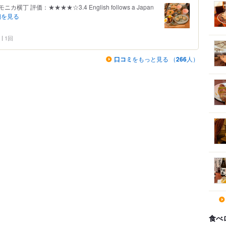
横丁 評価：★★★★☆3.4 English follows a Japan
細を見る
1回
口コミ
をもっと見る （
266
人）
食べ