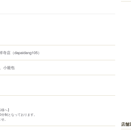
吉祥寺店
（dapaidang105）
、小籠包
客様へ】
0分制となっております。
ませ。
店舗