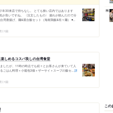
平日18:30来店で待ちなし。 とても狭い店内ではあります
気が良いですね。 〈注文したもの〉 連れが頼んだので分
湾唐揚げ、麺&屋台飯セット（海南鶏飯&坦々麺） ◾️...
問
1回
に楽しめるコスパ良しの台湾食堂
れましたが、11時の時点でも続々とお客さんが来ていて人
るごはん料理＋小籠包3個＋ザーサイ＋スープの飯セ...
詳
問
1回
この
理