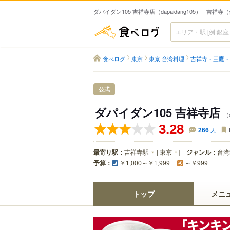
ダパイダン105 吉祥寺店（dapaidang105） - 吉祥
食べログ
食べログ
東京
東京 台湾料理
吉祥寺・三鷹・
公式
ダパイダン105 吉祥寺店
（d
3.28
266
人
最寄り駅：
吉祥寺駅
[
東京
]
ジャンル：
台湾
予算：
￥1,000～￥1,999
～￥999
トップ
メニ