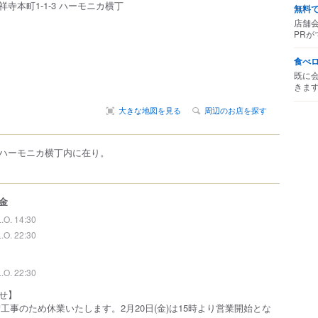
祥寺本町
1-1-3
ハーモニカ横丁
無料
店舗
PRが
食べ
既に
きま
大きな地図を見る
周辺のお店を探す
ハーモニカ横丁内に在り。
金
L.O. 14:30
L.O. 22:30
L.O. 22:30
せ】
設備工事のため休業いたします。2月20日(金)は15時より営業開始とな