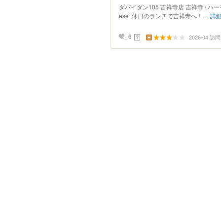
ダパイダン105 吉祥寺店 吉祥寺 / ハーモニカ
ese. 休日のランチで吉祥寺へ！ ...
詳
2026/04 訪問
？
6