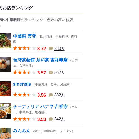
のお店ランキング
寺×中華料理
のランキング
（点数の高いお店）
。
中國菜 雲蓉
（四川料理、中華料理、肉料
理）
3.72
230
人
台湾茶藝館 月和茶 吉祥寺店
（カフ
ェ、台湾料理）
3.57
562
人
sinensis
（中華料理、餃子、居酒屋）
3.56
882
人
チーナテリア ハナヤ 吉祥寺
（カレ
ー、中華料理、居酒屋）
3.53
342
人
みんみん
（餃子、中華料理、ラーメン）