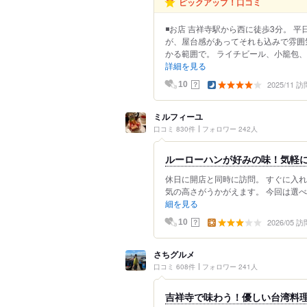
ピックアップ！口コミ
◾️お店 吉祥寺駅から西に徒歩3分。 
が、屋台感があってそれも込みで雰囲
かる範囲で。 ライチビール、小籠包、台
詳細を見る
2025/11 訪
？
10
ミルフィーユ
口コミ 830件
フォロワー 242人
ルーローハンが好みの味！気軽
休日に開店と同時に訪問。 すぐに入
気の高さがうかがえます。 今回は選べ
細を見る
2026/05 訪
？
10
さちグルメ
口コミ 608件
フォロワー 241人
吉祥寺で味わう！優しい台湾料