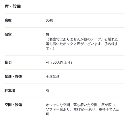
席・設備
席数
65席
個室
無
（個室ではありませんが他のテーブルと離れた
落ち着いたボックス席がございます。(6名様ま
で））
貸切
可（50人以上可）
禁煙・喫煙
全席禁煙
駐車場
有
空間・設備
オシャレな空間、落ち着いた空間、席が広い、
ソファー席あり、無料Wi-Fiあり、車椅子で入店
可