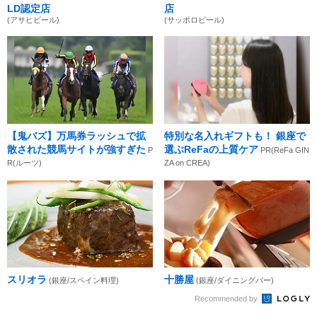
LD認定店
店
(アサヒビール)
(サッポロビール)
【鬼バズ】万馬券ラッシュで拡
特別な名入れギフトも！ 銀座で
散された競馬サイトが強すぎた
選ぶReFaの上質ケア
P
PR(ReFa GIN
R(ルーツ)
ZA on CREA)
スリオラ
十勝屋
(銀座/スペイン料理)
(銀座/ダイニングバー)
Recommended by