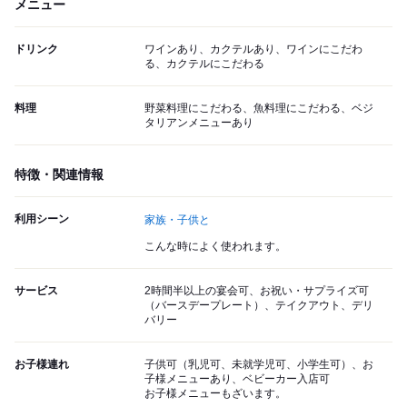
メニュー
ドリンク
ワインあり、カクテルあり、ワインにこだわ
る、カクテルにこだわる
料理
野菜料理にこだわる、魚料理にこだわる、ベジ
タリアンメニューあり
特徴・関連情報
利用シーン
家族・子供と
こんな時によく使われます。
サービス
2時間半以上の宴会可、お祝い・サプライズ可
（バースデープレート）、テイクアウト、デリ
バリー
お子様連れ
子供可（乳児可、未就学児可、小学生可）、お
子様メニューあり、ベビーカー入店可
お子様メニューもざいます。