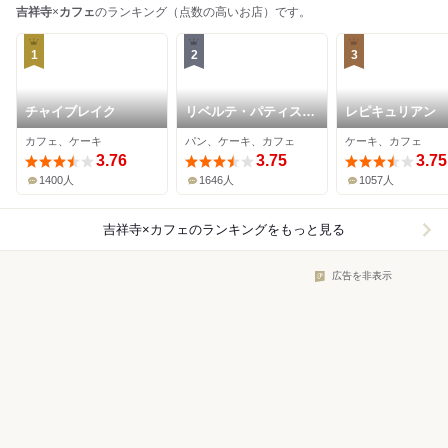
吉祥寺
×
カフェ
のランキング（点数の高いお店）です。
1
2
3
チャイブレイク
リベルテ・パティスリ
レピキュリアン
ー・ブーランジェリー
カフェ、ケーキ
パン、ケーキ、カフェ
ケーキ、カフェ
東京本店・吉祥寺
3.76
3.75
3.75
1400人
1646人
1057人
吉祥寺×カフェ
のランキングをもっと見る
広告を非表示