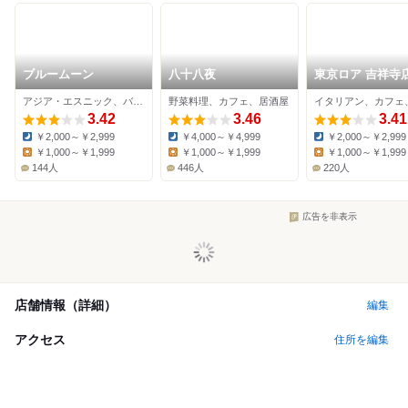
ブルームーン
八十八夜
東京ロア 吉祥寺
アジア・エスニック、バー、カフェ
野菜料理、カフェ、居酒屋
イタリアン、カフェ
3.42
3.46
3.41
￥2,000～￥2,999
￥4,000～￥4,999
￥2,000～￥2,999
Dinner:
Dinner:
Dinner:
￥1,000～￥1,999
￥1,000～￥1,999
￥1,000～￥1,999
Lunch:
Lunch:
Lunch:
144人
446人
220人
広告を非表示
店舗情報（詳細）
編集
アクセス
住所を編集