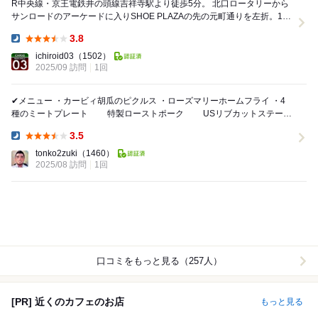
R中央線・京王電鉄井の頭線吉祥寺駅より徒歩5分。 北口ロータリーから
サンロードのアーケードに入りSHOE PLAZAの先の元町通りを左折。100
ｍ程先の左側にあるコピス吉祥寺...
3.8
Dinner:
ichiroid03
（1502）
2025/09 訪問
1回
✔メニュー ・カービィ胡瓜のピクルス ・ローズマリーホームフライ ・4
種のミートプレート 特製ローストポーク USリブカットステーキ
BUBBY'Sソーセー...
3.5
Dinner:
tonko2zuki
（1460）
2025/08 訪問
1回
口コミをもっと見る（257人）
[PR] 近くのカフェのお店
もっと見る