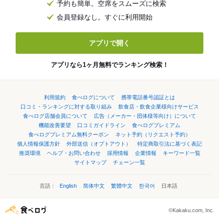
予約も簡単。空席をスムーズに検索
会員登録なし。すぐに利用開始
アプリで開く
アプリなら1ヶ月無料でランキング検索！
利用規約
食べログについて
携帯電話番号認証とは
口コミ・ランキングに対する取り組み
飲食店・飲食企業様向けサービス
食べログ店舗会員について
広告（メーカー・団体様等向け）について
機能改善要望
口コミガイドライン
食べログプレミアム
食べログプレミアム無料クーポン
ネット予約（リクエスト予約）
個人情報保護方針
外部送信（オプトアウト）
特定商取引法に基づく表記
推奨環境
ヘルプ・お問い合わせ
採用情報
企業情報
キーワード一覧
サイトマップ
チェーン一覧
言語：
English
简体中文
繁體中文
한국어
日本語
©Kakaku.com, Inc.