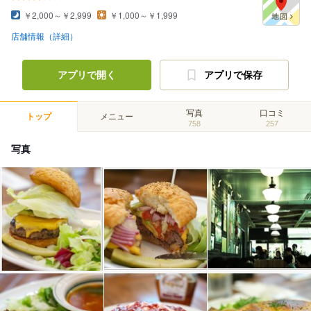
￥2,000～￥2,999
￥1,000～￥1,999
店舗情報（詳細）
アプリで開く
アプリで保存
写真
口コミ
トップ
メニュー
758
257
写真