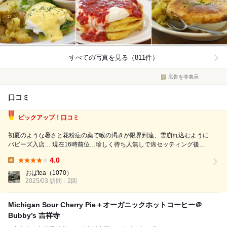
すべての写真を見る（811件）
広告を非表示
口コミ
ピックアップ！口コミ
初夏のような暑さと花粉症の薬で喉の渇きが限界到達、雪崩れ込むように
バビーズ入店… 現在16時前位…珍しく待ち人無しで席セッティング後す
ぐに案内していただきました。 お目当ては、冷た～い飲み物なのです
4.0
が、バビーズに来たら、アップルパイかチーズケーキは食べないといかん
Lunch:
っしょ！っと、注文しましたが｢チ...
おばtea
（1070）
2025/03 訪問
2回
Michigan Sour Cherry Pie＋オーガニックホットコーヒー＠
Bubby’s 吉祥寺