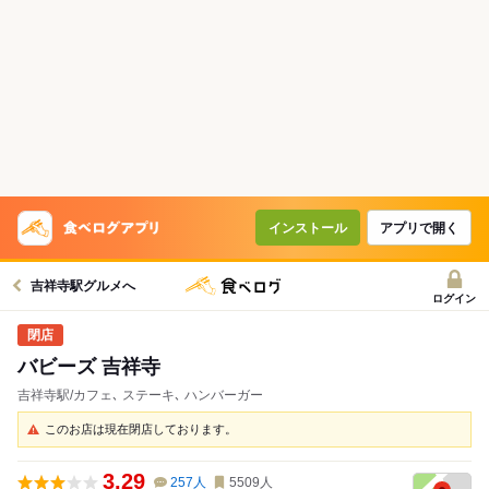
インストール
アプリで開く
吉祥寺駅グルメへ
ログイン
バビーズ 吉祥寺
吉祥寺駅/カフェ､ ステーキ､ ハンバーガー
このお店は現在閉店しております。
3.29
257
人
5509
人