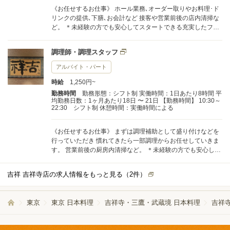
《お任せするお仕事》 ホール業務､オーダー取りやお料理･ド
リンクの提供､下膳､お会計など 接客や営業前後の店内清掃な
ど。 ＊未経験の方でも安心してスタートできる充実したフォ
ロー体制あり ＊自分に合わせたスキマ時間をしっかり有効活
用したい方にもオススメの求人 ＊20代も活躍中！ ＊飲食業
調理師・調理スタッフ
界・ホール業務初心者の方やブランクがある方もご応募歓迎
アルバイト・パート
時給
1,250円~
勤務時間
勤務形態：シフト制 実働時間：1日あたり8時間 平
均勤務日数：1ヶ月あたり18日 〜 21日 【勤務時間】 10:30～
22:30 シフト制 休憩時間：実働時間による
《お任せするお仕事》 まずは調理補助として盛り付けなどを
行っていただき 慣れてきたら一部調理からお任せしていきま
す。 営業前後の厨房内清掃など。 ＊未経験の方でも安心して
スタートできる充実したフォロー体制あり ＊自分に合わせた
スキマ時間をしっかり有効活用したい方にもオススメの求人
吉祥 吉祥寺店の求人情報をもっと見る（
2
件）
＊20代も活躍中！ ＊飲食業界・ホール業務初心者の方やブラ
ンクがある方もご応募歓迎
東京
東京 日本料理
吉祥寺・三鷹・武蔵境 日本料理
吉祥寺