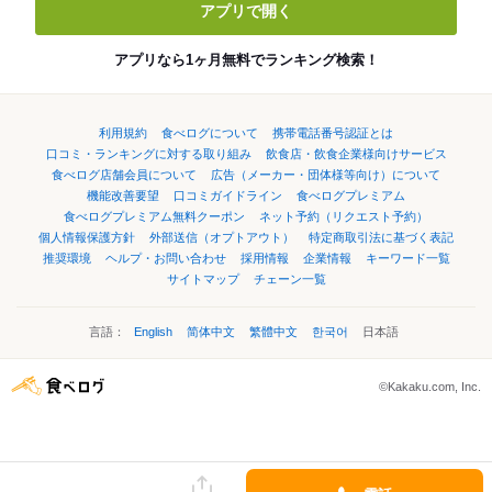
アプリで開く
アプリなら1ヶ月無料でランキング検索！
利用規約
食べログについて
携帯電話番号認証とは
口コミ・ランキングに対する取り組み
飲食店・飲食企業様向けサービス
食べログ店舗会員について
広告（メーカー・団体様等向け）について
機能改善要望
口コミガイドライン
食べログプレミアム
食べログプレミアム無料クーポン
ネット予約（リクエスト予約）
個人情報保護方針
外部送信（オプトアウト）
特定商取引法に基づく表記
推奨環境
ヘルプ・お問い合わせ
採用情報
企業情報
キーワード一覧
サイトマップ
チェーン一覧
言語：
English
简体中文
繁體中文
한국어
日本語
©Kakaku.com, Inc.