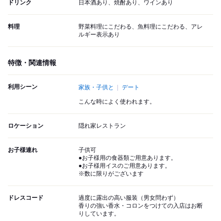
ドリンク
日本酒あり、焼酎あり、ワインあり
料理
野菜料理にこだわる、魚料理にこだわる、アレ
ルギー表示あり
特徴・関連情報
利用シーン
家族・子供と
デート
こんな時によく使われます。
ロケーション
隠れ家レストラン
お子様連れ
子供可
●お子様用の食器類ご用意あります。
●お子様用イスのご用意あります。
※数に限りがございます
ドレスコード
過度に露出の高い服装（男女問わず）
香りの強い香水・コロンをつけての入店はお断
りしています。