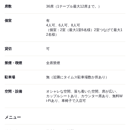
席数
36席（1テーブル最大12席まで。）
個室
有
4人可、6人可、8人可
（個室：2室（最大1室6名様）2室つなげて最大1
2名様）
貸切
可
禁煙・喫煙
全席禁煙
駐車場
無（近隣にタイムス駐車場数か所あり）
空間・設備
オシャレな空間、落ち着いた空間、席が広い、
カップルシートあり、カウンター席あり、無料W
i-Fiあり、車椅子で入店可
メニュー