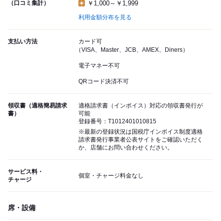
（口コミ集計）
￥1,000～￥1,999
利用金額分布を見る
支払い方法
カード可
（VISA、Master、JCB、AMEX、Diners）
電子マネー不可
QRコード決済不可
領収書（適格簡易請求
適格請求書（インボイス）対応の領収書発行が
書）
可能
登録番号：T1012401010815
※最新の登録状況は国税庁インボイス制度適格
請求書発行事業者公表サイトをご確認いただく
か、店舗にお問い合わせください。
サービス料・
個室・チャージ料金なし
チャージ
席・設備