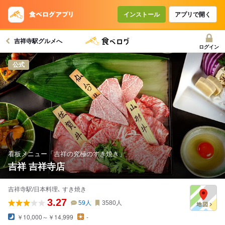
インストール
アプリで開く
吉祥寺駅グルメへ
ログイン
公式
看板メニュー「吉祥の究極のすき焼き」
吉祥 吉祥寺店
吉祥寺駅/日本料理､ すき焼き
3.27
59
人
3580
人
￥10,000～￥14,999
-