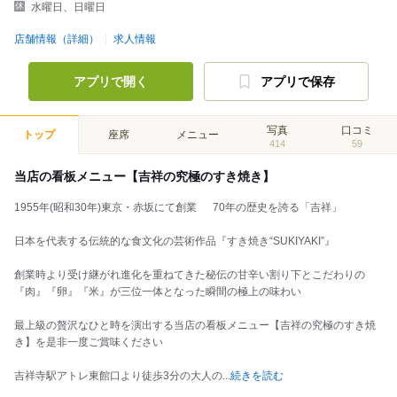
水曜日、日曜日
店舗情報（詳細）
求人情報
アプリで開く
アプリで保存
写真
口コミ
トップ
座席
メニュー
414
59
当店の看板メニュー【吉祥の究極のすき焼き】
1955年(昭和30年)東京・赤坂にて創業 70年の歴史を誇る「吉祥」
日本を代表する伝統的な食文化の芸術作品『すき焼き“SUKIYAKI”』
創業時より受け継がれ進化を重ねてきた秘伝の甘辛い割り下とこだわりの
『肉』『卵』『米』が三位一体となった瞬間の極上の味わい
最上級の贅沢なひと時を演出する当店の看板メニュー【吉祥の究極のすき焼
き】を是非一度ご賞味ください
吉祥寺駅アトレ東館口より徒歩3分の大人の
...
続きを読む