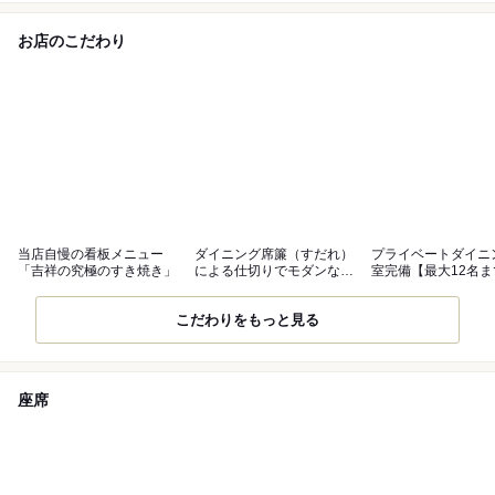
お店のこだわり
当店自慢の看板メニュー
ダイニング席簾（すだれ）
プライベートダイニ
「吉祥の究極のすき焼き」
による仕切りでモダンな和
室完備【最大12名
空間
可能】
こだわりをもっと見る
座席