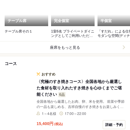
テーブル席
完全個室
半個室
テーブル席その１
1室6名 プライベートダイニ
「すだれ」による仕
ングとしてご利用いただけ
モダンな空間(ディ
ます。
ム時）
座席をもっと見る
コース
おすすめ
〈究極のすき焼きコース〉全国各地から厳選し
た食材を取り入れたすき焼きを心ゆくまでご堪
能ください
6品
全国各地から厳選したお肉、卵、米を使用。 前菜や季節
の一品も楽しめる、吉祥自慢のすき焼きをお楽しみくだ
さい。
1～4名様
17:00～22:00
15,400
円
(税込)
詳細・予約