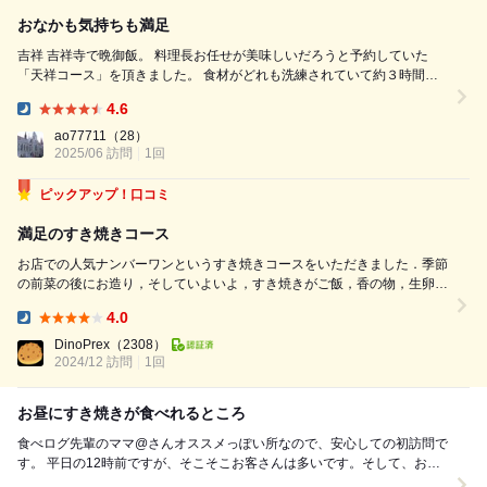
おなかも気持ちも満足
吉祥 吉祥寺で晩御飯。 料理長お任せが美味しいだろうと予約していた
「天祥コース」を頂きました。 食材がどれも洗練されていて約３時間ゆ
っくりおいしく過ごせました。 フレンチもイタリアンもいいけど、やっ
4.6
ぱり和食が落ち着きます。 ご飯は山形産のつや姫。真っ白でおいしい。
Dinner:
小泉農水省放出の備蓄米、けっこううまいらしい。買おうとしたけど、前
ao77711
（28）
日から並ぶ気はなく買いそびれてますが、どこかで手に入れて食...
2025/06 訪問
1回
ピックアップ！口コミ
満足のすき焼きコース
お店での人気ナンバーワンというすき焼きコースをいただきました．季節
の前菜の後にお造り，そしていよいよ，すき焼きがご飯，香の物，生卵，
味噌汁とともに運ばれてきます．一緒のお盆に載っているのが嬉しいです
4.0
ね． すき焼きは小鍋との案内だったのですが，個別鍋というだけで，内
Dinner:
容はたっぷりです．先に割り下の入っ...
DinoPrex
（2308）
2024/12 訪問
1回
お昼にすき焼きが食べれるところ
食べログ先輩のママ@さんオススメっぽい所なので、安心しての初訪問で
す。 平日の12時前ですが、そこそこお客さんは多いです。そして、お値
段的にも年齢層は高めですね。お仕事関係の...