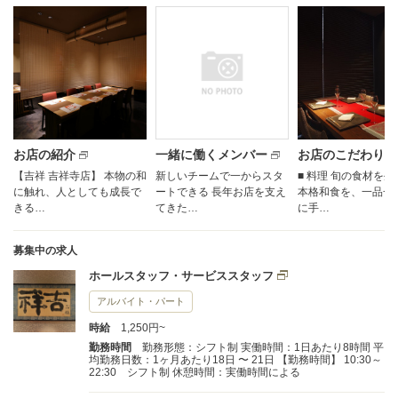
お店の紹介
一緒に働くメンバー
お店のこだわり
【吉祥 吉祥寺店】 本物の和
新しいチームで一からスタ
■ 料理 旬の食材を
に触れ、人としても成長で
ートできる 長年お店を支え
本格和食を、一品一
きる…
てきた…
に手…
募集中の求人
ホールスタッフ・サービススタッフ
アルバイト・パート
時給
1,250円~
勤務時間
勤務形態：シフト制 実働時間：1日あたり8時間 平
均勤務日数：1ヶ月あたり18日 〜 21日 【勤務時間】 10:30～
22:30 シフト制 休憩時間：実働時間による