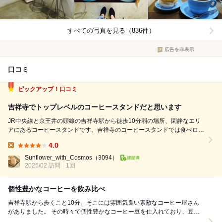
すべての写真を見る（836件）
広告を非表示
口コミ
ピックアップ！口コミ
吉祥寺でトップレベルのコーヒースタンドだと思います
JR中央線と京王井の頭線の吉祥寺駅から徒歩10分弱の場所、閑静なエリ
アにあるコーヒースタンドです。吉祥寺のコーヒースタンドでは食べログ
トップで出て来るお店ですね。 平日の11時前に訪問です。先客も少な
4.0
く、モダンで居心地の良い空間が広がっています。 とにかくお店の方が
Lunch:
丁寧で、コーヒーについ...
Sunflower_with_Cosmos
（3094）
2025/02 訪問
1回
個性豊かなコーヒーを飲み比べ
吉祥寺駅から歩くこと10分。そこには雰囲気良い素敵なコーヒー屋さん
がありました。 その時々で個性豊かなコーヒー豆を仕入れており、豆の
販売も行なっているようです。 そんな...