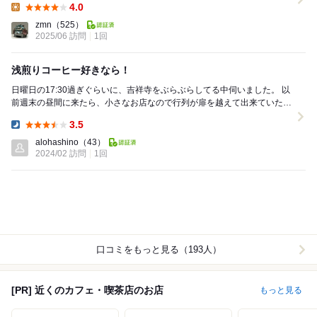
4.0
Lunch:
zmn
（525）
2025/06 訪問
1回
浅煎りコーヒー好きなら！
日曜日の17:30過ぎぐらいに、吉祥寺をぶらぶらしてる中伺いました。 以
前週末の昼間に来たら、小さなお店なので行列が扉を越えて出来ていたの
で断念。。。 浅煎りコーヒー好...
3.5
Dinner:
alohashino
（43）
2024/02 訪問
1回
口コミをもっと見る（193人）
[PR] 近くのカフェ・喫茶店のお店
もっと見る