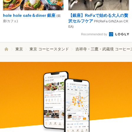
hole hole cafe＆diner 銀座
【銀座】ReFaで始める大人の贅
(銀
沢セルフケア
座/カフェ)
PR(ReFa GINZA on CR
EA)
Recommended by
東京
東京 コーヒースタンド
吉祥寺・三鷹・武蔵境 コーヒー