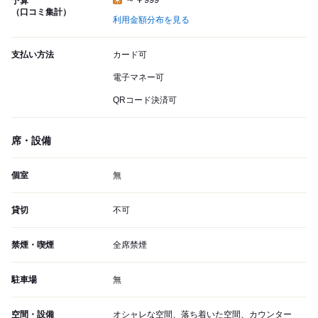
予算
（口コミ集計）
利用金額分布を見る
支払い方法
カード可
電子マネー可
QRコード決済可
席・設備
個室
無
貸切
不可
禁煙・喫煙
全席禁煙
駐車場
無
空間・設備
オシャレな空間、落ち着いた空間、カウンター