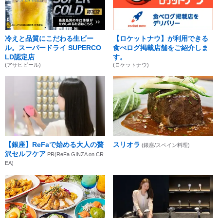
冷えと品質にこだわる生ビー
【ロケットナウ】が利用できる
ル。スーパードライ SUPERCO
食べログ掲載店舗をご紹介しま
LD認定店
す。
(アサヒビール)
(ロケットナウ)
【銀座】ReFaで始める大人の贅
スリオラ
(銀座/スペイン料理)
沢セルフケア
PR(ReFa GINZA on CR
EA)