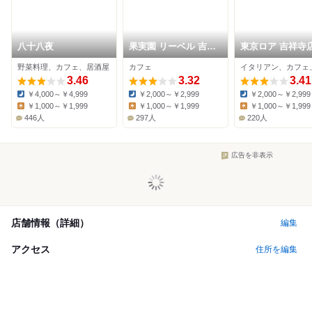
八十八夜
果実園 リーベル 吉祥
東京ロア 吉祥寺
寺店
野菜料理、カフェ、居酒屋
カフェ
イタリアン、カフェ
3.46
3.32
3.41
￥4,000～￥4,999
￥2,000～￥2,999
￥2,000～￥2,999
Dinner:
Dinner:
Dinner:
￥1,000～￥1,999
￥1,000～￥1,999
￥1,000～￥1,999
Lunch:
Lunch:
Lunch:
446人
297人
220人
広告を非表示
店舗情報（詳細）
編集
アクセス
住所を編集