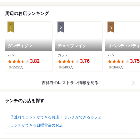
周辺のお店ランキング
1
2
3
ダンディゾン
チャイブレイク
リベルテ・パテ
ー・ブーランジ
パン
カフェ
パン
東京本店・吉祥
3.82
3.76
3.75
1522人
1403人
1646人
吉祥寺
のレストラン情報を見る
ランチのお店を探す
子連れでランチができるお店
ランチができるカフェ
ランチができる日曜営業のお店