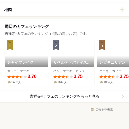
地図
周辺のカフェランキング
吉祥寺
×
カフェ
のランキング（点数の高いお店）です。
1
2
3
チャイブレイク
リベルテ・パティスリ
レピキュリアン
ー・ブーランジェリー
カフェ、ケーキ
パン、ケーキ、カフェ
ケーキ、カフェ
東京本店・吉祥寺
3.76
3.75
3.75
1402人
1646人
1057人
吉祥寺×カフェ
のランキングをもっと見る
広告を非表示