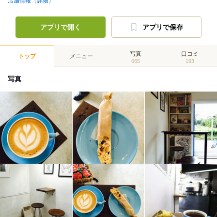
店舗情報（詳細）
アプリで開く
アプリで保存
写真
口コミ
トップ
メニュー
665
193
写真