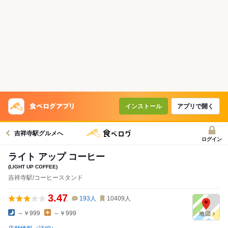
インストール
アプリで開く
吉祥寺駅グルメへ
ログイン
ライト アップ コーヒー
(LIGHT UP COFFEE)
吉祥寺駅/コーヒースタンド
3.47
193
人
10409
人
～￥999
～￥999