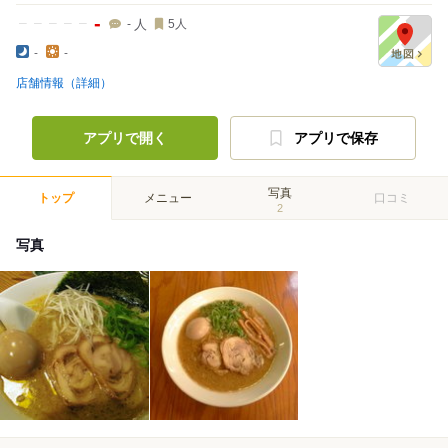
-
人
-
5
人
-
-
店舗情報（詳細）
アプリで開く
アプリで保存
写真
トップ
メニュー
口コミ
2
写真