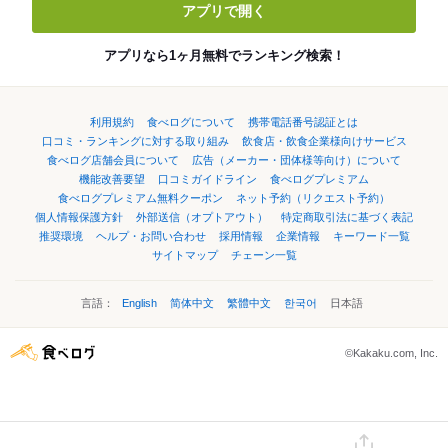
アプリで開く
アプリなら1ヶ月無料でランキング検索！
利用規約
食べログについて
携帯電話番号認証とは
口コミ・ランキングに対する取り組み
飲食店・飲食企業様向けサービス
食べログ店舗会員について
広告（メーカー・団体様等向け）について
機能改善要望
口コミガイドライン
食べログプレミアム
食べログプレミアム無料クーポン
ネット予約（リクエスト予約）
個人情報保護方針
外部送信（オプトアウト）
特定商取引法に基づく表記
推奨環境
ヘルプ・お問い合わせ
採用情報
企業情報
キーワード一覧
サイトマップ
チェーン一覧
言語：
English
简体中文
繁體中文
한국어
日本語
©Kakaku.com, Inc.