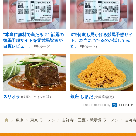
"本当に無料で当たる？" 話題の
Xで何度も見かける競馬予想サイ
競馬予想サイトを元競馬記者が
ト、本当に当たるのか試してみ
自腹レビュー。
た。
PR(ルーツ)
PR(ルーツ)
スリオラ
銀座 しまだ
(銀座/スペイン料理)
(東銀座/割烹)
Recommended by
東京
東京 ラーメン
吉祥寺・三鷹・武蔵境 ラーメン
吉祥寺