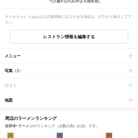
つけ麺平日のみ(中止可能性有)、
※くれちゃん らぁめんの店舗情報に誤りがある場合は、以下から修正して下
さい。
メニュー
写真
（2）
口コミ
地図
周辺のラーメンランキング
吉祥寺
×
ラーメン
のランキング（点数の高いお店）です。