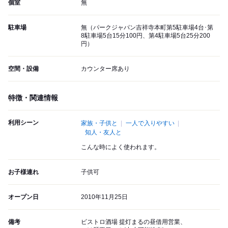
個室
無
駐車場
無（パークジャパン吉祥寺本町第5駐車場4台･第
8駐車場5台15分100円、第4駐車場5台25分200
円）
空間・設備
カウンター席あり
特徴・関連情報
利用シーン
家族・子供と
一人で入りやすい
知人・友人と
こんな時によく使われます。
お子様連れ
子供可
オープン日
2010年11月25日
備考
ビストロ酒場 提灯まるの昼借用営業、