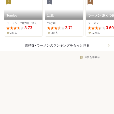
1
2
3
Tombo
迂直
ラーメン 洞くつ
ラーメン、つけ麺、油そば・まぜそば
つけ麺
ラーメン
3.73
3.71
3.69
781人
983人
1728人
吉祥寺×ラーメン
のランキングをもっと見る
広告を非表示