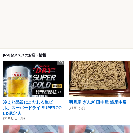
[PR]おススメのお店・情報
PR
冷えと品質にこだわる生ビー
明月庵 ぎんざ 田中屋 銀座本店
ル。スーパードライ SUPERCO
(銀座/そば)
LD認定店
(アサヒビール)