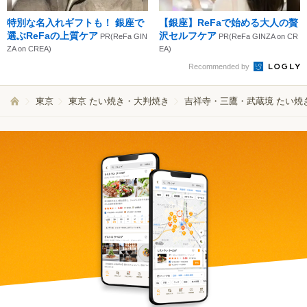
特別な名入れギフトも！ 銀座で
【銀座】ReFaで始める大人の贅
選ぶReFaの上質ケア
沢セルフケア
PR(ReFa GIN
PR(ReFa GINZA on CR
ZA on CREA)
EA)
Recommended by
東京
東京 たい焼き・大判焼き
吉祥寺・三鷹・武蔵境 たい焼