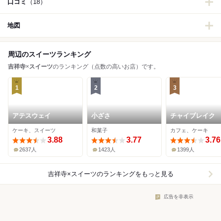
口コミ
（18）
地図
周辺のスイーツランキング
吉祥寺
×
スイーツ
のランキング（点数の高いお店）です。
1
2
3
アテスウェイ
小ざさ
チャイブレイク
ケーキ、スイーツ
和菓子
カフェ、ケーキ
3.88
3.77
3.76
2637人
1423人
1399人
吉祥寺×スイーツ
のランキングをもっと見る
広告を非表示