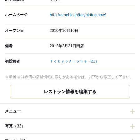
ホームページ
http://ameblo.jp/taiyakitaishow/
オープン日
2010年10月10日
備考
2012年2月21日閉店
初投稿者
ＴｏｋｙｏＡｌｏｈａ
（22）
※鯛勝 吉祥寺店の店舗情報に誤りがある場合は、以下から修正して下さい。
レストラン情報を編集する
メニュー
写真
（33）