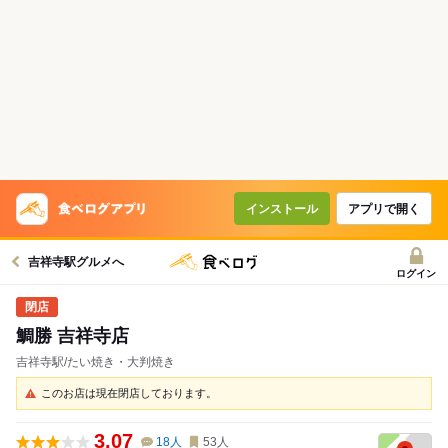
インストール
アプリで開く
吉祥寺駅グルメへ
ログイン
鯛勝 吉祥寺店
吉祥寺駅/たい焼き・大判焼き
このお店は現在閉店しております。
3.07
18
人
53
人