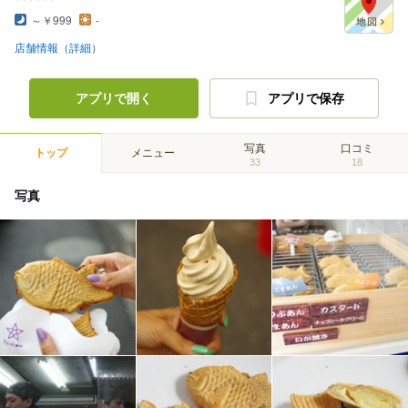
～￥999
-
店舗情報（詳細）
アプリで開く
アプリで保存
写真
口コミ
トップ
メニュー
33
18
写真