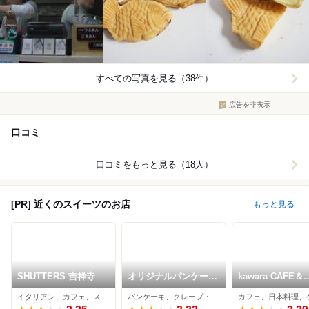
すべての写真を見る（38件）
広告を非表示
口コミ
口コミをもっと見る（18人）
[PR] 近くのスイーツのお店
もっと見る
SHUTTERS 吉祥寺
オリジナルパンケーキ
kawara CAFE＆
ハウス 吉祥寺店
KITCHEN 吉祥寺
イタリアン、カフェ、スイーツ
パンケーキ、クレープ・ガレット、パスタ
カフェ、日本料理、
PARCO店