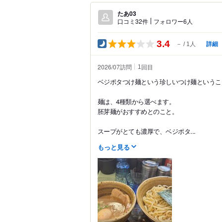
たあ03
口コミ32件
フォロワー6人
3.4
詳細
－
1人
2026/07訪問
回目
1
ベジポタつけ麺という珍しいつけ麺というこ
麺は、4種類から選べます。
胚芽麺がおすすめとのこと。
スープがとても濃厚で、ベジポタ...
もっと見る