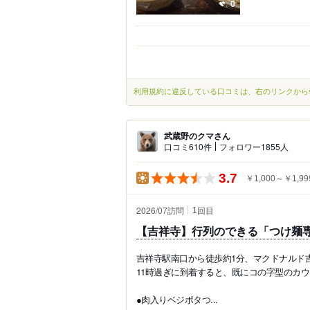
0
利用規約に違反している口コミは、右のリンクから
武蔵野のクマさん
口コミ610件
フォロワー1855人
3.7
￥1,000～￥1,99
2026/07訪問
回目
1
【吉祥寺】行列のできる「つけ麺専
吉祥寺駅南口から徒歩約1分、マクドナルド
11時過ぎに到着すると、既にコの字型のカ
●肉入りベジポタつ...