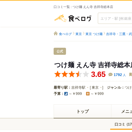
口コミ一覧 : つけ麺 えん寺 吉祥寺総本店
食べログ
食べログ
東京
東京 つけ麺
吉祥寺・三鷹・武
公式
つけ麺 えん寺 吉祥寺総本
3.65
1792
人
最寄り駅：
吉祥寺駅
[
東京
]
ジャンル：
つけ
予算：
～￥999
～￥999
トップ
メニ
口コミ
(
17