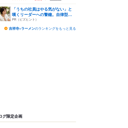
「うちの社員はやる気がない」と
嘆くリーダーへの警鐘。自律型
組...
PR（ビズヒント）
吉祥寺×ラーメン
のランキングをもっと見る
ログ限定企画