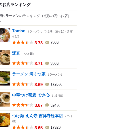
のお店ランキング
寺×ラーメン
のランキング
（点数の高いお店）
。
Tombo
（ラーメン、つけ麺、油そば・まぜ
そば）
3.73
780
人
迂直
（つけ麺）
3.71
980
人
ラーメン 洞くつ家
（ラーメン）
3.69
1726
人
中華つけ蕎麦 でき心
（つけ麺）
3.67
524
人
つけ麺 えん寺 吉祥寺総本店
（つけ
麺）
3.65
1792
人