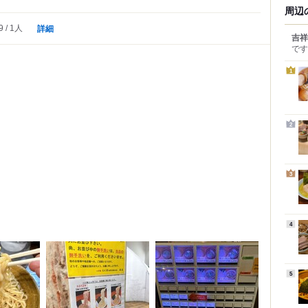
周辺
詳細
9
1人
吉祥
です
1
2
3
4
5