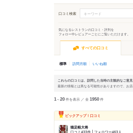
口コミ検索
気になるレストランの口コミ・評判を
フォロー中レビュアーごとにご覧いただけます。
すべての口コミ
標準
訪問月順
いいね順
これらの口コミは、訪問した当時の主観的なご意見
最新の情報とは異なる可能性がありますので、お
1
～
20
件を表示
／
全
1950
件
ピックアップ！口コミ
猫足軽大将
口コミ433件
フォロワー463人