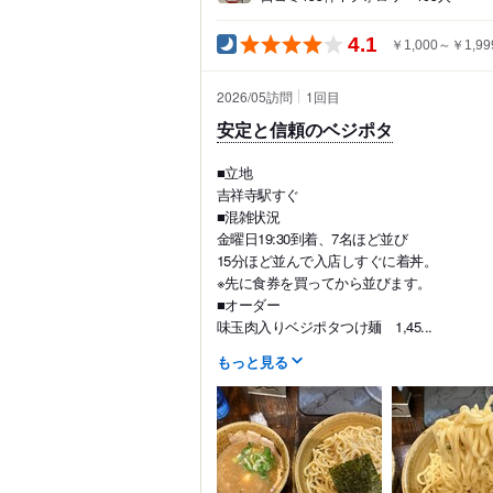
4.1
￥1,000～￥1,99
2026/05訪問
1
回目
安定と信頼のベジポタ
■立地
吉祥寺駅すぐ
■混雑状況
金曜日19:30到着、7名ほど並び
15分ほど並んで入店しすぐに着丼。
※先に食券を買ってから並びます。
■オーダー
味玉肉入りベジポタつけ麺 1,45...
もっと見る