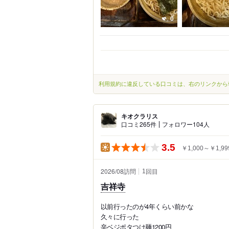
0
利用規約に違反している口コミは、右のリンクから
キオクラリス
口コミ265件
フォロワー104人
3.5
￥1,000～￥1,99
2026/08訪問
回目
1
吉祥寺
以前行ったのが4年くらい前かな
久々に行った
辛ベジポタつけ麺1200円