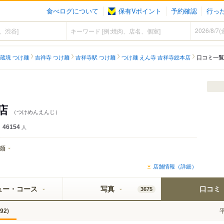
食べログについて
保有Vポイント
予約確認
行っ
蔵境 つけ麺
吉祥寺 つけ麺
吉祥寺駅 つけ麺
つけ麺 えん寺 吉祥寺総本店
口コミ一覧
店
（つけめんえんじ）
46154
人
麺
店舗情報（詳細）
ュー・コース
写真
口コミ
3675
)
92