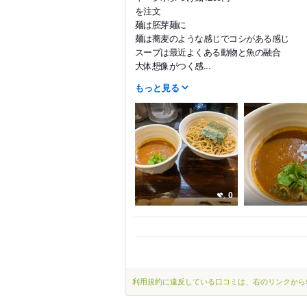
を注文
麺は胚芽麺に
麺は蕎麦のような感じでコシがある感じ
スープは最近よくある動物と魚の融合
大体想像がつく感...
もっと見る
0
利用規約に違反している口コミは、右のリンクから