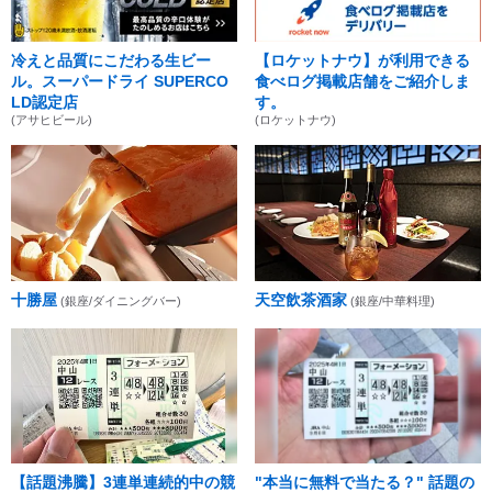
冷えと品質にこだわる生ビー
【ロケットナウ】が利用できる
ル。スーパードライ SUPERCO
食べログ掲載店舗をご紹介しま
LD認定店
す。
(アサヒビール)
(ロケットナウ)
十勝屋
天空飲茶酒家
(銀座/ダイニングバー)
(銀座/中華料理)
【話題沸騰】3連単連続的中の競
"本当に無料で当たる？" 話題の