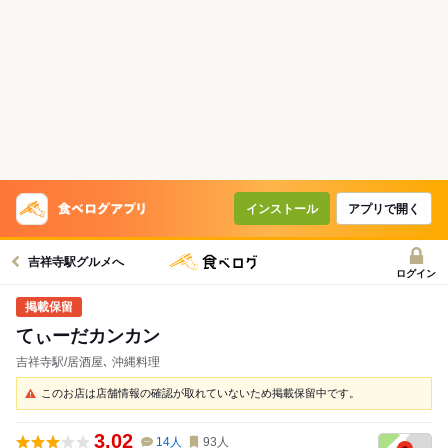
インストール
アプリで開く
吉祥寺駅グルメへ
ログイン
てぃーだカンカン
吉祥寺駅/居酒屋､ 沖縄料理
このお店は店舗情報の確認が取れていないため掲載保留中です。
3.02
14
人
93
人