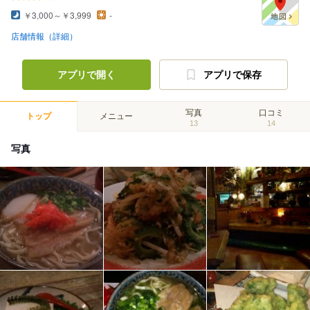
￥3,000～￥3,999
-
店舗情報（詳細）
アプリで開く
アプリで保存
写真
口コミ
トップ
メニュー
13
14
写真