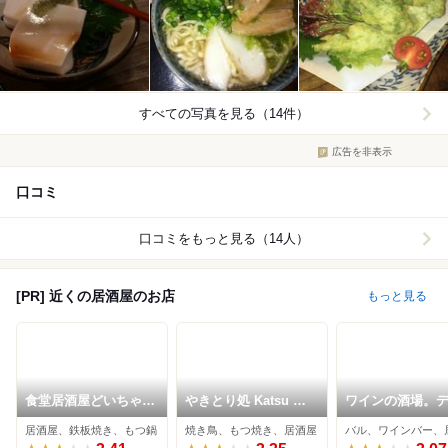
すべての写真を見る（14件）
広告を非表示
口コミ
口コミをもっと見る（14人）
[PR] 近くの居酒屋のお店
もっと見る
食堂居酒屋どいちゃん
やきとり処 Katsu 吉
ワインの酒場。
本店
祥寺
ント 吉祥寺店
居酒屋、鉄板焼き、もつ鍋
焼き鳥、もつ焼き、居酒屋
バル、ワインバー、