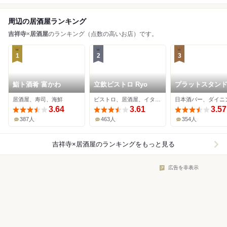
周辺の居酒屋ランキング
吉祥寺
×
居酒屋
のランキング（点数の高いお店）です。
1
2
3
鮨ト酒肴 富かわ
立飲ビストロ Ryo
プラットスタン
居酒屋、寿司、海鮮
ビストロ、居酒屋、イタリアン
3.64
3.61
3.57
387人
463人
354人
吉祥寺×居酒屋
のランキングをもっと見る
広告を非表示