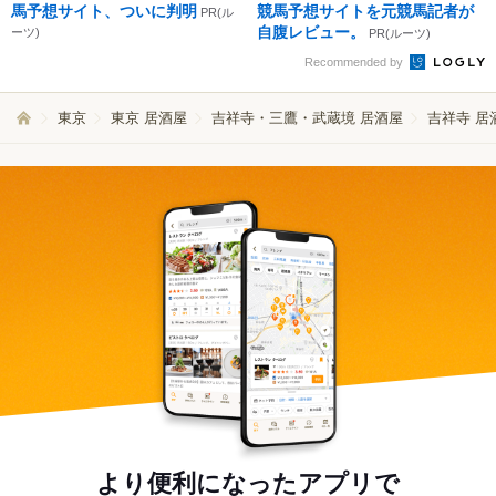
馬予想サイト、ついに判明
競馬予想サイトを元競馬記者が
PR(ル
自腹レビュー。
ーツ)
PR(ルーツ)
Recommended by
東京
東京 居酒屋
吉祥寺・三鷹・武蔵境 居酒屋
吉祥寺 居
より便利になったアプリで