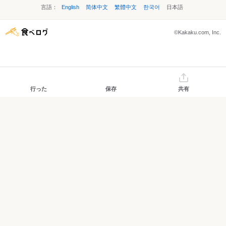
言語：
English
简体中文
繁體中文
한국어
日本語
©Kakaku.com, Inc.
行った
保存
共有