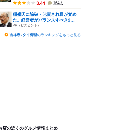
3.44
164
人
稲盛氏に論破・叱責され目が覚め
た。経営者がバランスすべき2
つ...
PR（ビズヒント）
吉祥寺×タイ料理
のランキングをもっと見る
お店の近くのグルメ情報まとめ