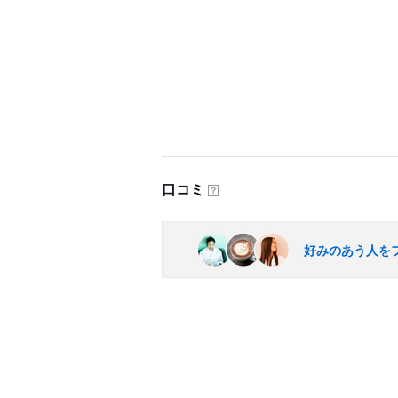
口コミ
？
好みのあう人を