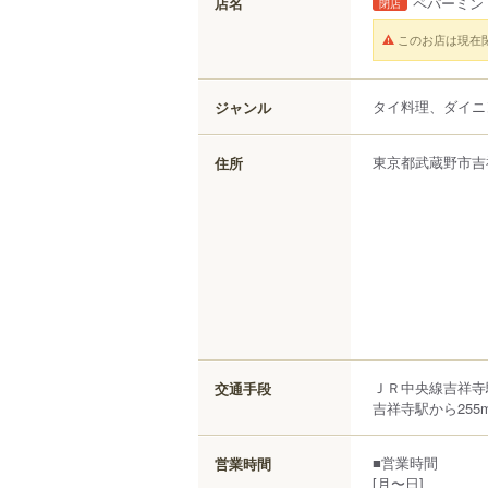
店名
ペパーミン
閉店
このお店は現在
タイ料理、ダイニ
ジャンル
東京都
武蔵野市
吉
住所
ＪＲ中央線吉祥寺
交通手段
吉祥寺駅から255
■営業時間
営業時間
[月〜日]