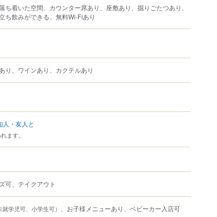
落ち着いた空間、カウンター席あり、座敷あり、掘りごたつあり、
ち飲みができる、無料Wi-Fiあり
あり、ワインあり、カクテルあり
知人・友人と
われます。
ズ可、テイクアウト
、お子様メニューあり、ベビーカー入店可
未就学児可、小学生可）