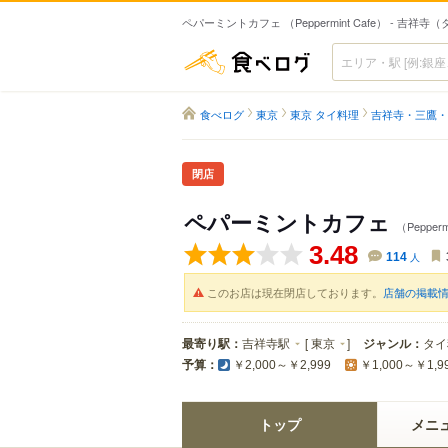
ペパーミントカフェ （Peppermint Cafe） - 吉祥寺
食べログ
食べログ
東京
東京 タイ料理
吉祥寺・三鷹・
閉店
ペパーミントカフェ
（Pepperm
3.48
114
人
このお店は現在閉店しております。
店舗の掲載
最寄り駅：
吉祥寺駅
[
東京
]
ジャンル：
タイ
予算：
￥2,000～￥2,999
￥1,000～￥1,9
トップ
メニ