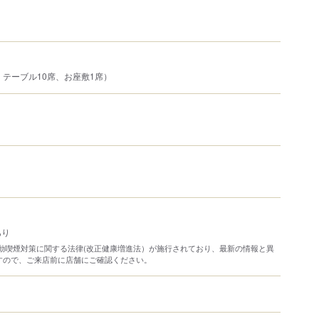
、テーブル10席、お座敷1席）
あり
り受動喫煙対策に関する法律(改正健康増進法）が施行されており、最新の情報と異
すので、ご来店前に店舗にご確認ください。