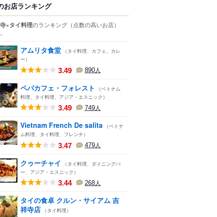
のお店ランキング
寺×タイ料理
のランキング
（点数の高いお店）
。
アムリタ食堂
（タイ料理、カフェ、カレ
ー）
3.49
890
人
ペパカフェ・フォレスト
（ベトナム
料理、タイ料理、アジア・エスニック）
3.49
749
人
Vietnam French De salita
（ベトナ
ム料理、タイ料理、フレンチ）
3.47
479
人
クゥーチャイ
（タイ料理、ダイニングバ
ー、アジア・エスニック）
3.44
268
人
タイの食卓 クルン・サイアム 吉
祥寺店
（タイ料理）