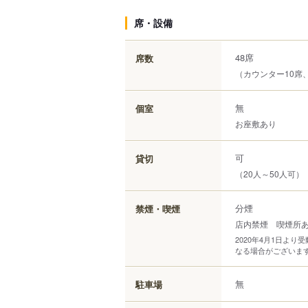
席・設備
48席
席数
（カウンター10席
無
個室
お座敷あり
可
貸切
（20人～50人可）
分煙
禁煙・喫煙
店内禁煙 喫煙所
2020年4月1日よ
なる場合がございま
無
駐車場