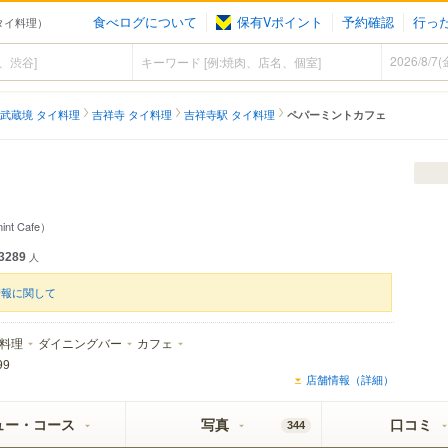
食べログについて
保有Vポイント
予約確認
行っ
（タイ料理）
武蔵境 タイ料理
吉祥寺 タイ料理
吉祥寺駅 タイ料理
ペパーミントカフェ
int Cafe）
3289
人
情報に関して
料理
ダイニングバー
カフェ
99
店舗情報（詳細）
ュー・コース
写真
口コミ
344