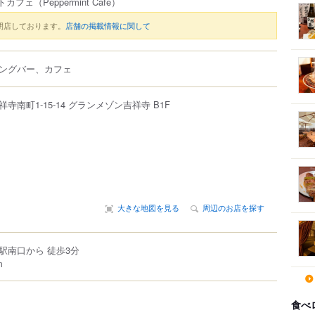
トカフェ
（Peppermint Cafe）
閉店しております。
店舗の掲載情報に関して
ングバー、カフェ
祥寺南町
1-15-14
グランメゾン吉祥寺 B1F
大きな地図を見る
周辺のお店を探す
駅南口から 徒歩3分
m
食べ