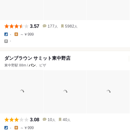
3.57
177
5982
人
人
-
～￥999
-
ダンブラウン サミット東中野店
東中野駅 88m /
パン
、ピザ
3.08
10
40
人
人
-
～￥999