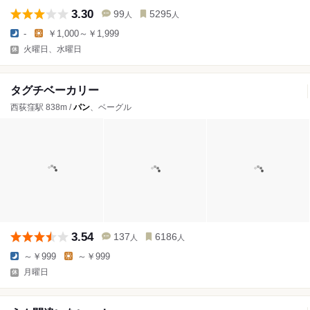
3.30
99
5295
人
人
-
￥1,000～￥1,999
火曜日、水曜日
タグチベーカリー
西荻窪駅 838m /
パン
、ベーグル
3.54
137
6186
人
人
～￥999
～￥999
月曜日