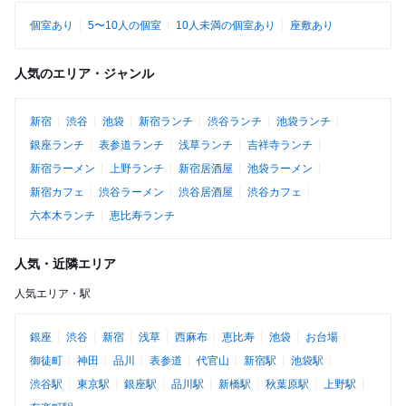
個室あり
5〜10人の個室
10人未満の個室あり
座敷あり
人気のエリア・ジャンル
新宿
渋谷
池袋
新宿ランチ
渋谷ランチ
池袋ランチ
銀座ランチ
表参道ランチ
浅草ランチ
吉祥寺ランチ
新宿ラーメン
上野ランチ
新宿居酒屋
池袋ラーメン
新宿カフェ
渋谷ラーメン
渋谷居酒屋
渋谷カフェ
六本木ランチ
恵比寿ランチ
人気・近隣エリア
人気エリア・駅
銀座
渋谷
新宿
浅草
西麻布
恵比寿
池袋
お台場
御徒町
神田
品川
表参道
代官山
新宿駅
池袋駅
渋谷駅
東京駅
銀座駅
品川駅
新橋駅
秋葉原駅
上野駅