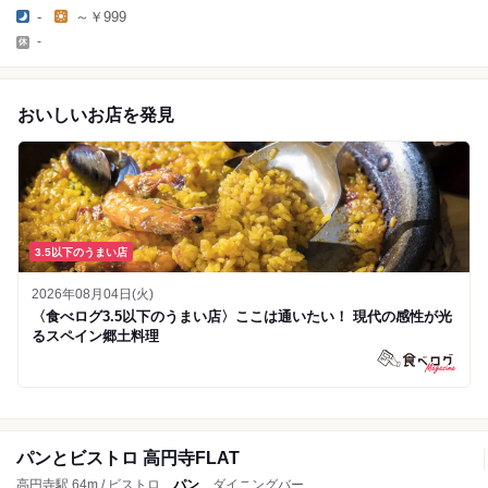
-
～￥999
-
おいしいお店を発見
3.5以下のうまい店
2026年08月04日(火)
〈食べログ3.5以下のうまい店〉ここは通いたい！ 現代の感性が光
るスペイン郷土料理
パンとビストロ 高円寺FLAT
高円寺駅 64m / ビストロ、
パン
、ダイニングバー