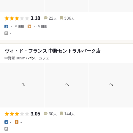
3.18
22
336
人
人
～￥999
～￥999
-
ヴィ・ド・フランス 中野セントラルパーク店
中野駅 389m /
パン
、カフェ
3.05
30
144
人
人
-
-
-