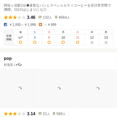
阿佐ヶ谷駅1分◆多彩なパンとスペシャルティコーヒーを非日常空間で
満喫。1日のはじまりにも◎
3.46
132
4664
人
人
￥1,000～￥1,999
～￥999
金
土
日
月
火
水
木
空席
7
8
9
10
11
12
13
8
/
情報
pop
杉並区 /
パン
3.14
21
560
人
人