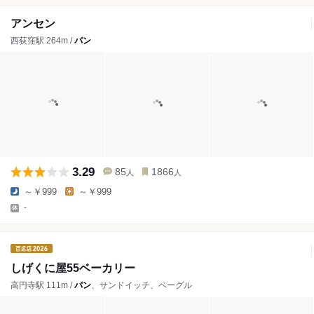
アンセン
西荻窪駅 264m /
パン
3.29
85
1866
人
人
～￥999
～￥999
-
しげくに屋55ベーカリー
高円寺駅 111m /
パン
、サンドイッチ、ベーグル