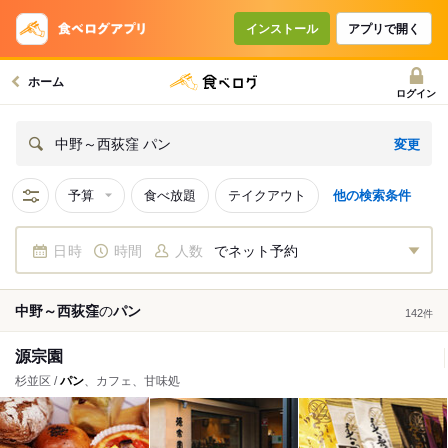
インストール
アプリで開く
ホーム
ログイン
変更
中野～西荻窪 パン
予算
食べ放題
テイクアウト
他の検索条件
日時
時間
人数
でネット予約
中野～西荻窪
の
パン
142
件
源宗園
杉並区 /
パン
、カフェ、甘味処