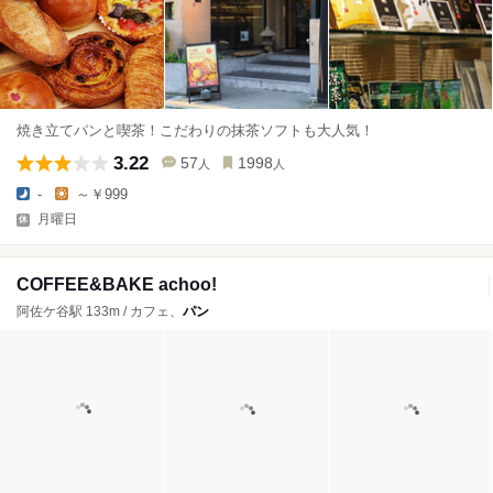
焼き立てパンと喫茶！こだわりの抹茶ソフトも大人気！
3.22
57
1998
人
人
-
～￥999
月曜日
COFFEE&BAKE achoo!
阿佐ケ谷駅 133m / カフェ、
パン