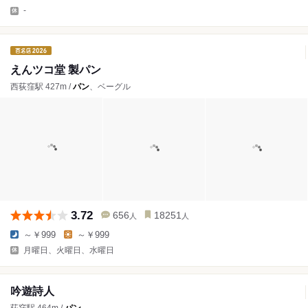
-
えんツコ堂 製パン
西荻窪駅 427m /
パン
、ベーグル
3.72
656
18251
人
人
～￥999
～￥999
月曜日、火曜日、水曜日
吟遊詩人
荻窪駅 464m /
パン