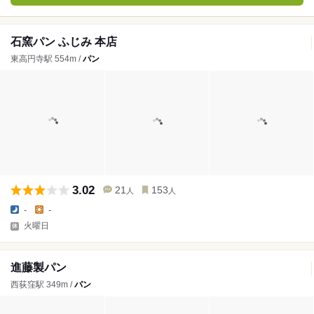
石窯パン ふじみ 本店
東高円寺駅 554m /
パン
3.02
21
153
人
人
-
-
火曜日
進藤製パン
西荻窪駅 349m /
パン