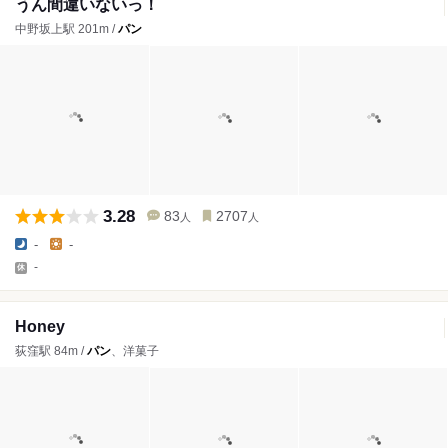
うん間違いないっ！
中野坂上駅 201m /
パン
3.28
83
2707
人
人
-
-
-
Honey
荻窪駅 84m /
パン
、洋菓子