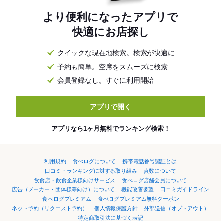
より便利になったアプリで
快適にお店探し
クイックな現在地検索。検索が快適に
予約も簡単。空席をスムーズに検索
会員登録なし。すぐに利用開始
アプリで開く
アプリなら1ヶ月無料でランキング検索！
利用規約
食べログについて
携帯電話番号認証とは
口コミ・ランキングに対する取り組み
点数について
飲食店・飲食企業様向けサービス
食べログ店舗会員について
広告（メーカー・団体様等向け）について
機能改善要望
口コミガイドライン
食べログプレミアム
食べログプレミアム無料クーポン
ネット予約（リクエスト予約）
個人情報保護方針
外部送信（オプトアウト）
特定商取引法に基づく表記