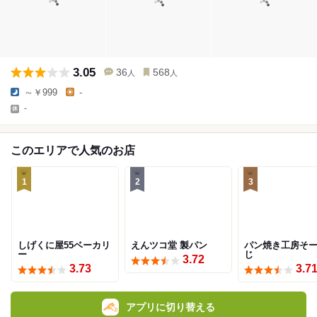
3.05
36
568
人
人
～￥999
-
-
このエリアで人気のお店
1
2
3
しげくに屋55ベーカリ
えんツコ堂 製パン
パン焼き工房そ
ー
じ
3.72
3.73
3.7
アプリに切り替える